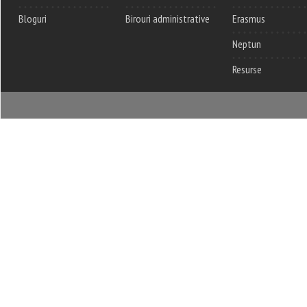
Bloguri
Birouri administrative
Erasmus
Neptun
Resurse