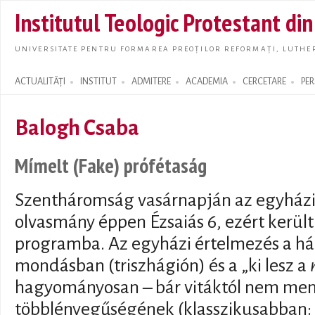
Skip t
Institutul Teologic Protestant di
main
conte
UNIVERSITATE PENTRU FORMAREA PREOȚILOR REFORMAȚI, LUTHER
ACTUALITĂȚI
INSTITUT
ADMITERE
ACADEMIA
CERCETARE
PE
Search form
Balogh Csaba
Mímelt (Fake) prófétaság
Szentháromság vasárnapján az egyház
olvasmány éppen Ézsaiás 6, ezért került 
programba. Az egyházi értelmezés a há
mondásban (triszhágión) és a „ki lesz a
hagyományosan – bár vitáktól nem men
többlényegűségének (klasszikusabban: