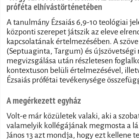
próféta elhívástörténetében
A tanulmány Ézsaiás 6,9-10 teológiai je
központi szerepet játszik az eleve elrend
kapcsolatának értelmezésében. A szöveg
(Septuaginta, Targum) és újszövetségi 
megvizsgálása után részletesen foglalko
kontextuson belüli értelmezésével, ille
Ézsaiás prófétai tevékenysége összefü
A megérkezett egyház
Volt-e már közületek valaki, aki a szob
valamelyik kollégájának megmosta a lá
János 13 azt mondja, hogy ezt kellene te