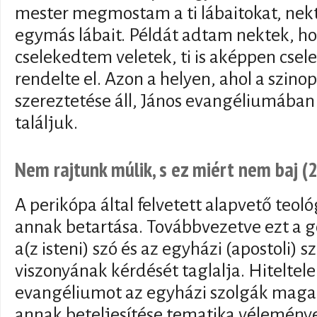
mester megmostam a ti lábaitokat, nek
egymás lábait. Példát adtam nektek, h
cselekedtem veletek, ti is aképpen cse
rendelte el. Azon a helyen, ahol a szino
szereztetése áll, János evangéliumában
találjuk.
Nem rajtunk múlik, s ez miért nem baj (
A perikópa által felvetett alapvető teoló
annak betartása. Továbbvezetve ezt a g
a(z isteni) szó és az egyházi (apostoli) 
viszonyának kérdését taglalja. Hiteltele
evangéliumot az egyházi szolgák magat
annak beteljesítése tematika véleménye