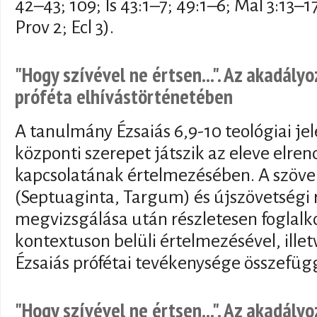
42–43; 109; Is 43:1–7; 49:1–6; Mal 3:13–1
Prov 2; Ecl 3).
"Hogy szívével ne értsen...". Az akadályo
próféta elhívástörténetében
A tanulmány Ézsaiás 6,9-10 teológiai je
központi szerepet játszik az eleve elrend
kapcsolatának értelmezésében. A szöveg
(Septuaginta, Targum) és újszövetségi 
megvizsgálása után részletesen foglalko
kontextuson belüli értelmezésével, ille
Ézsaiás prófétai tevékenysége összefü
"Hogy szívével ne értsen...". Az akadályo