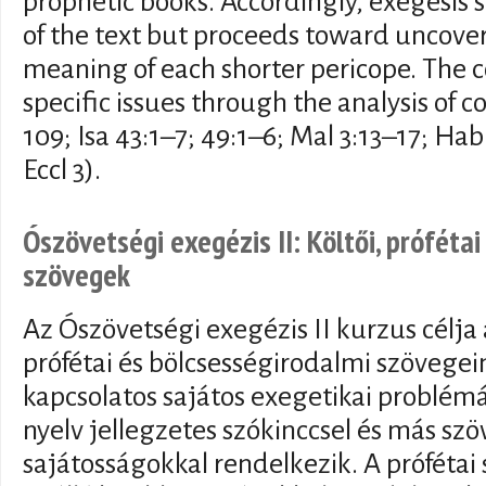
prophetic books. Accordingly, exegesis s
of the text but proceeds toward uncove
meaning of each shorter pericope. The co
specific issues through the analysis of c
109; Isa 43:1–7; 49:1–6; Mal 3:13–17; Hab
Eccl 3).
Ószövetségi exegézis II: Költői, próféta
szövegek
Az Ószövetségi exegézis II kurzus célja
prófétai és bölcsességirodalmi szövege
kapcsolatos sajátos exegetikai problém
nyelv jellegzetes szókinccsel és más szö
sajátosságokkal rendelkezik. A próféta