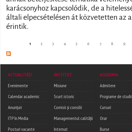
karácsonyhoz kapcsolódik, de a hiteless
általi elpecsételésen át közvetetten az 
érintik.
Pages
1
2
3
4
5
6
7
8
9
ACTUALITĂȚI
INSTITUT
ACADEMIA
Evenimente
Misiune
Admitere
Calendar academic
Scurt istoric
Programe de studii
Anunțuri
Comisii și consilii
Cursuri
ITP în Media
Managementul calității
Orar
Posturi vacante
Internat
Burse