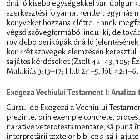
önálló kisebb egységekkel van dolgunk
szerkesztési folyamat rendelt egymás me
könyveket hozzanak létre. Ennek megfe
végső szövegformából indul ki, de tová
rövidebb perikópák önálló jelentésének 
konkrét szövegek elemzésén keresztül 
sajátos kérdéseket (Zsolt 42–43; 109; Éz
Malakiás 3:13–17; Hab 2:1–5; Jób 42:1–6; 
Exegeza Vechiului Testament I: Analiza 
Cursul de Exegeză a Vechiului Testamen
prezinte, prin exemple concrete, procesu
narative veterotestamentare, să pună î
interpretării textelor biblice și să îl aju