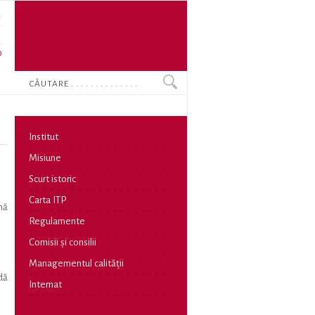
U
N
O
Search
Institut
Misiune
Scurt istoric
Carta ITP
nă
Regulamente
Comisii și consilii
Managementul calității
dă
Internat
l