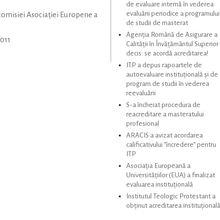
de evaluare internă în vederea
evaluării periodice a programului
comisiei Asociației Europene a
de studii de masterat
Agenția Română de Asigurare a
011
Calității în Învățământul Superior
decis: se acordă acreditarea!
ITP a depus rapoartele de
autoevaluare instituțională și de
program de studii în vederea
reevaluării
S-a încheiat procedura de
reacreditare a masteratului
profesional
ARACIS a avizat acordarea
calificativului ”încredere” pentru
ITP
Asociația Europeană a
Universitățiilor (EUA) a finalizat
evaluarea instituțională
Institutul Teologic Protestant a
obținut acreditarea instituțional