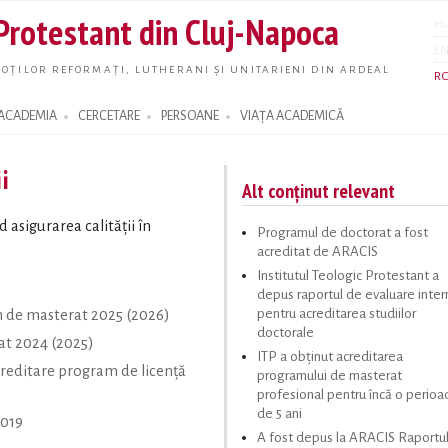
Skip to
 Protestant din Cluj-Napoca
H
main
E
content
OȚILOR REFORMAȚI, LUTHERANI ȘI UNITARIENI DIN ARDEAL
R
ACADEMIA
CERCETARE
PERSOANE
VIAȚA ACADEMICĂ
i
Alt conținut relevant
asigurarea calității în
Programul de doctorat a fost
acreditat de ARACIS
Institutul Teologic Protestant a
depus raportul de evaluare inter
pentru acreditarea studiilor
 de masterat 2025 (2026)
doctorale
at 2024 (2025)
ITP a obținut acreditarea
acreditare program de licență
programului de masterat
profesional pentru încă o perioa
de 5 ani
2019
A fost depus la ARACIS Raportu