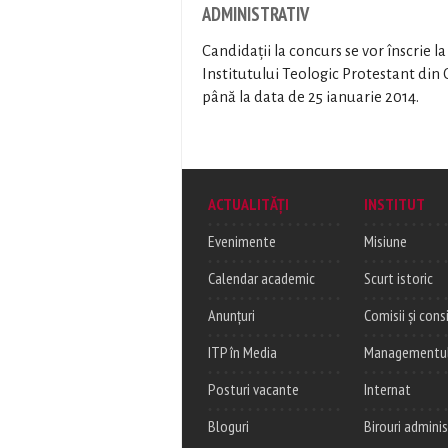
ADMINISTRATIV
Candidații la concurs se vor înscrie l
Institutului Teologic Protestant din
până la data de 25 ianuarie 2014.
ACTUALITĂȚI
INSTITUT
Evenimente
Misiune
Calendar academic
Scurt istoric
Anunțuri
Comisii și consi
ITP în Media
Managementul c
Posturi vacante
Internat
Bloguri
Birouri adminis