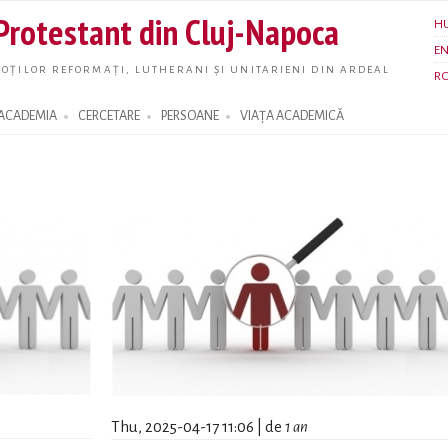
Skip to
 Protestant din Cluj-Napoca
H
main
E
content
OȚILOR REFORMAȚI, LUTHERANI ȘI UNITARIENI DIN ARDEAL
R
ACADEMIA
CERCETARE
PERSOANE
VIAȚA ACADEMICĂ
Thu, 2025-04-17 11:06 | de
1 an