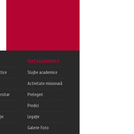
e
VIAȚA ACADEMICĂ
tice
Slujbe academice
Activitate misionară
rsitar
Prelegeri
Predici
ție
Legație
Galerie foto