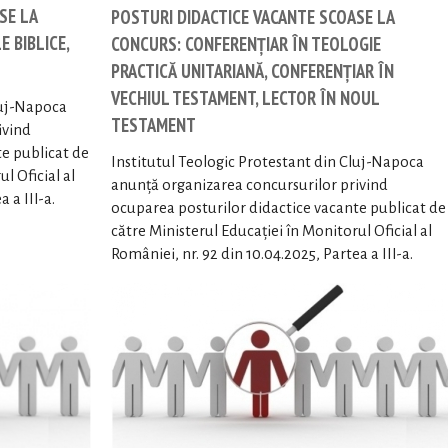
SE LA
POSTURI DIDACTICE VACANTE SCOASE LA
E BIBLICE,
CONCURS: CONFERENȚIAR ÎN TEOLOGIE
PRACTICĂ UNITARIANĂ, CONFERENȚIAR ÎN
VECHIUL TESTAMENT, LECTOR ÎN NOUL
luj-Napoca
TESTAMENT
ivind
te publicat de
Institutul Teologic Protestant din Cluj-Napoca
l Oficial al
anunță organizarea concursurilor privind
 a III-a.
ocuparea posturilor didactice vacante publicat de
către Ministerul Educației în Monitorul Oficial al
României, nr. 92 din 10.04.2025, Partea a III-a.