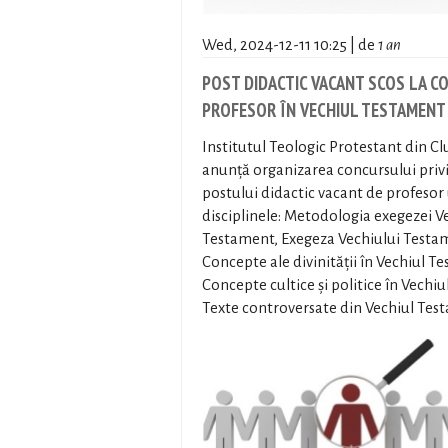
Wed, 2024-12-11 10:25 | de
1 an
POST DIDACTIC VACANT SCOS LA C
PROFESOR ÎN VECHIUL TESTAMENT
Institutul Teologic Protestant din C
anunță organizarea concursului pri
postului didactic vacant de profesor 
disciplinele: Metodologia exegezei V
Testament, Exegeza Vechiului Testame
Concepte ale divinității în Vechiul T
Concepte cultice și politice în Vechi
Texte controversate din Vechiul Tes