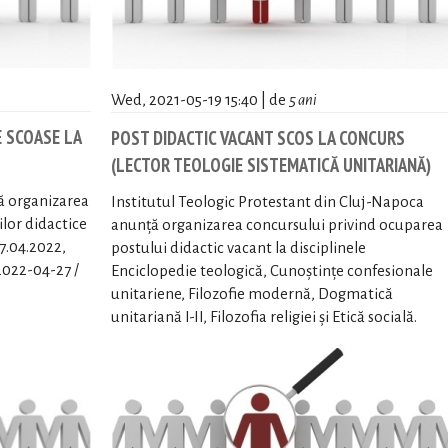
Wed, 2021-05-19 15:40 | de
5 ani
 SCOASE LA
POST DIDACTIC VACANT SCOS LA CONCURS
(LECTOR TEOLOGIE SISTEMATICĂ UNITARIANĂ)
ță organizarea
Institutul Teologic Protestant din Cluj-Napoca
lor didactice
anunță organizarea concursului privind ocuparea
7.04.2022,
postului didactic vacant la disciplinele
 2022-04-27 /
Enciclopedie teologică, Cunoștințe confesionale
unitariene, Filozofie modernă, Dogmatică
unitariană I-II, Filozofia religiei și Etică socială.