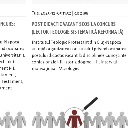
Tue, 2023-12-05 11:32 | de
2 ani
ONCURS:
POST DIDACTIC VACANT SCOS LA CONCURS
(LECTOR TEOLOGIE SISTEMATICĂ REFORMATĂ)
luj-Napoca
Institutul Teologic Protestant din Cluj-Napoca
vind ocuparea
anunță organizarea concursului privind ocuparea
universitar la
postului didactic vacant la disciplinele Cunoștințe
echiului
confesionale I-II, Istoria dogmei I-II, Interviul
nt I-II,
motivațional, Misiologie.
estament,
ul Testament,
tament.