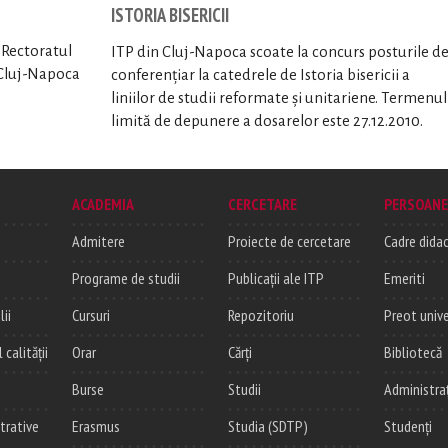
ISTORIA BISERICII
a Rectoratul
ITP din Cluj-Napoca scoate la concurs posturile d
 Cluj-Napoca
conferențiar la catedrele de Istoria bisericii a
liniilor de studii reformate și unitariene. Termenul
limită de depunere a dosarelor este 27.12.2010.
ACADEMIA
CERCETARE
PERSOANE
Admitere
Proiecte de cercetare
Cadre didac
Programe de studii
Publicații ale ITP
Emeriti
lii
Cursuri
Repozitoriu
Preot unive
alității
Orar
Cărți
Bibliotecă
Burse
Studii
Administra
trative
Erasmus
Studia (SDTP)
Studenți