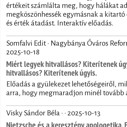
értékeit számlálta meg, hogy hálákat a
megköszönhessék egymásnak a kitartó 
és érték átadást. Interaktív előadás.
Somfalvi Edit · Nagybánya Óváros Refo
2025-10-18
Miért legyek hitvallásos? Kiterítenek úg
hitvallásos? Kiterítenek úgyis.
Előadás a gyülekezet lehetőségeiről, mi
arra, hogy megmaradjon minél tovább a
Visky Sándor Béla · ·
2025-10-13
Nietzsche és a keresztény apologetika. 