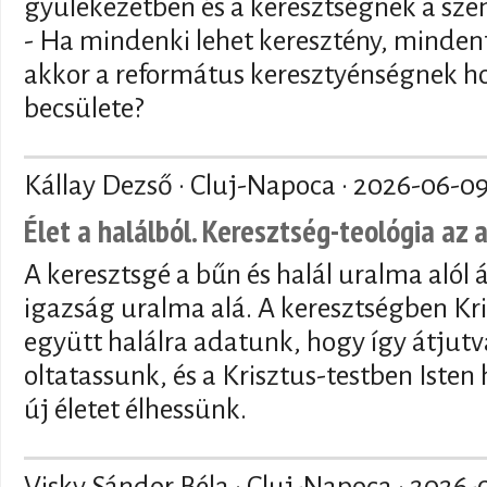
gyülekezetben és a keresztségnek a sze
- Ha mindenki lehet keresztény, mindenf
akkor a református keresztyénségnek ho
becsülete?
Kállay Dezső · Cluj-Napoca ·
2026-06-0
Élet a halálból. Keresztség-teológia az 
A keresztsgé a bűn és halál uralma alól 
igazság uralma alá. A keresztségben Kri
együtt halálra adatunk, hogy így átjutva
oltatassunk, és a Krisztus-testben Isten
új életet élhessünk.
Visky Sándor Béla · Cluj-Napoca ·
2026-