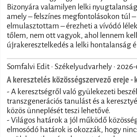
Bizonyára valamilyen lelki nyugtalansá
amely – felszínes megfontolásokon túl – 
elmulasztottam – érezheti a vívódó lélek 
tőlem, nem ott vagyok, ahol lennem kell
újrakeresztelkedés a lelki hontalanság é
Somfalvi Edit · Székelyudvarhely ·
2026-
A keresztelés közösségszervező ereje - 
- A keresztségről való gyülekezeti beszé
transzgenerációs tanulást és a keresztyé
közös ünneplését teszi lehetővé.
- Világos határok a jól működő közösség
elmosódó határok is okozzák, hogy nincs