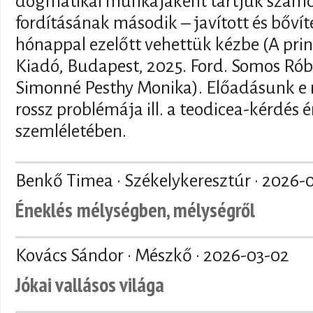
dogmatikai munkájaként tartjuk szám
fordításának második – javított és bővít
hónappal ezelőtt vehettük kézbe (A prin
Kiadó, Budapest, 2025. Ford. Somos Róbe
Simonné Pesthy Monika). Előadásunk e 
rossz problémája ill. a teodicea-kérdés
szemléletében.
Benkő Timea · Székelykeresztúr ·
2026-
Éneklés mélységben, mélységről
Kovács Sándor · Mészkő ·
2026-03-02
Jókai vallásos világa