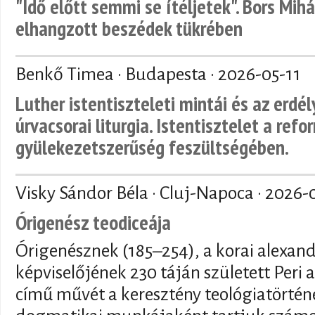
"Idő előtt semmi se ítéljetek". Bors Mihá
elhangzott beszédek tükrében
Benkő Timea · Budapesta ·
2026-05-11
Luther istentiszteleti mintái és az erdé
úrvacsorai liturgia. Istentisztelet a refo
gyülekezetszerűség feszültségében.
Visky Sándor Béla · Cluj-Napoca ·
2026-
Órigenész teodiceája
Órigenésznek (185–254), a korai alexand
képviselőjének 230 táján született Peri a
című művét a keresztény teológiatörténe