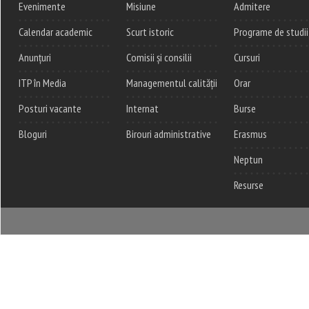
Evenimente
Misiune
Admitere
Calendar academic
Scurt istoric
Programe de studii
Anunțuri
Comisii și consilii
Cursuri
ITP în Media
Managementul calității
Orar
Posturi vacante
Internat
Burse
Bloguri
Birouri administrative
Erasmus
Neptun
Resurse