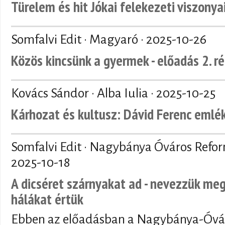
Türelem és hit Jókai felekezeti viszonya
Somfalvi Edit · Magyaró ·
2025-10-26
Közös kincsünk a gyermek - előadás 2. r
Kovács Sándor · Alba Iulia ·
2025-10-25
Kárhozat és kultusz: Dávid Ferenc emlé
Somfalvi Edit · Nagybánya Óváros Refo
2025-10-18
A dicséret szárnyakat ad - nevezzük meg
hálákat értük
Ebben az előadásban a Nagybánya-Óvár