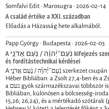
Somfalvi Edit · Marosugra ·
2026-02-14
A család értéke a XXI. században
Előadás a Házasság hete alkalmából.
Papp György · Budapesta ·
2026-02-03
A נֹֽעַם־יְ֜הוָ֗ה / נֹ֤עַם אֲדֹנָ֥י kifejezés szemantikai, vallástörténeti
és fordítástechnikai kérdései
A נֹֽעַם־יְ֜הוָ֗ה / נֹ֤עַם אֲדֹנָ֥י szerkezet csupán kétszer fordul elő a
Héber Bibliában: a Zsolt 27,4-ben és a 
a נעם gyök származékszavai többször is előfordulnak a Héber
Bibliában, különösen a bölcsesség-iroda
15,26; 26,24), és a mértékadó szótárak (p
Hebrew V. kötet) a jelentését főként a ’