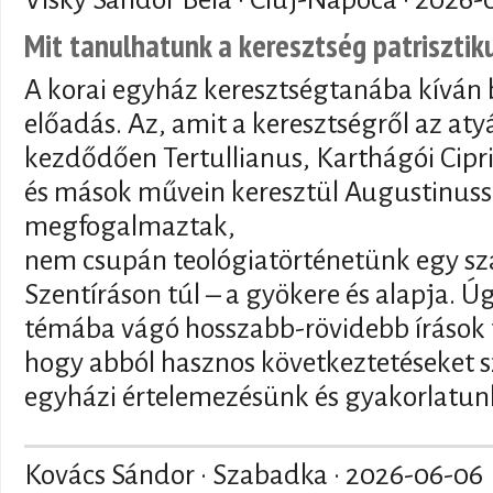
Mit tanulhatunk a keresztség patriszti
A korai egyház keresztségtanába kíván 
előadás. Az, amit a keresztségről az at
kezdődően Tertullianus, Karthágói Cipr
és mások művein keresztül Augustinuss
megfogalmaztak,
nem csupán teológiatörténetünk egy sz
Szentíráson túl – a gyökere és alapja. 
témába vágó hosszabb-rövidebb írások t
hogy abból hasznos következtetéseket s
egyházi értelemezésünk és gyakorlatunk
Kovács Sándor · Szabadka ·
2026-06-06