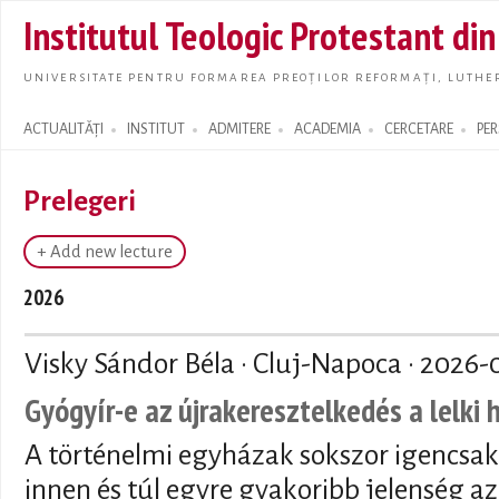
Skip t
Institutul Teologic Protestant di
main
conte
UNIVERSITATE PENTRU FORMAREA PREOȚILOR REFORMAȚI, LUTHER
ACTUALITĂȚI
INSTITUT
ADMITERE
ACADEMIA
CERCETARE
PE
Search form
Prelegeri
+ Add new lecture
2026
Visky Sándor Béla · Cluj-Napoca ·
2026-
Gyógyír-e az újrakeresztelkedés a lelki
A történelmi egyházak sokszor igencsak
innen és túl egyre gyakoribb jelenség az