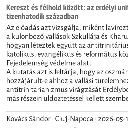
Kereszt és félhold között: az erdélyi un
tizenhatodik században
Az előadás azt vizsgálja, miként lavíroz
a különböző vallások Szküllája és Kharü
hogyan léteztek együtt az antitrinitár
katolikus, evangélikus és református kö
Fejedelemség védelme alatt.
A kutatás azt is feltárja, hogy az oszmán
hozzájárult-e ahhoz a vallási türelemhez
antitrinitarianizmus virágzását Erdély
más részein üldöztetéssel kellett szemb
Kovács Sándor · Cluj-Napoca ·
2026-05-