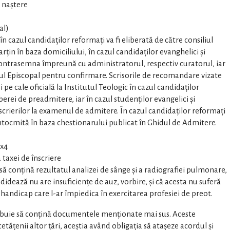
e naştere
al)
 cazul candidaţilor reformaţi va fi eliberată de către consiliul
arţin în baza domiciliului, în cazul candidaţilor evanghelici şi
a contrasemna împreună cu administratorul, respectiv curatorul, iar
ciul Episcopal pentru confirmare. Scrisorile de recomandare vizate
i pe cale oficială la Institutul Teologic în cazul candidaţilor
erei de preadmitere, iar în cazul studenţilor evangelici şi
scrierilor la examenul de admitere. În cazul candidaţilor reformaţi
ntocmită în baza chestionarului publicat în Ghidul de Admitere.
3x4
taxei de înscriere
ă conțină rezultatul analizei de sânge şi a radiografiei pulmonare,
didează nu are insuficienţe de auz, vorbire, şi că acesta nu suferă
 handicap care l-ar împiedica în exercitarea profesiei de preot.
rebuie să conțină documentele menționate mai sus. Aceste
tățenii altor țări, aceștia având obligația să atașeze acordul şi