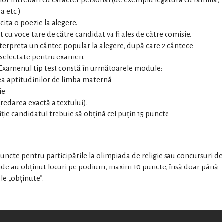
unor întrebări cu caracter personal (de exemplu legătura cu familia,
a etc.)
cita o poezie la alegere.
itit cu voce tare de către candidat va fi ales de către comisie.
nterpreta un cântec popular la alegere, după care 2 cântece
0 selectate pentru examen.
 Examenul tip test constă în următoarele module:
rea aptitudinilor de limba maternă
ie
redarea exactă a textului).
ie candidatul trebuie să obţină cel puţin 15 puncte
uncte pentru participările la olimpiada de religie sau concursuri d
unde au obţinut locuri pe podium, maxim 10 puncte, însă doar până
le „obţinute”.