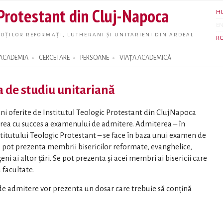
Skip to
 Protestant din Cluj-Napoca
H
main
E
content
OȚILOR REFORMAȚI, LUTHERANI ȘI UNITARIENI DIN ARDEAL
R
ACADEMIA
CERCETARE
PERSOANE
VIAȚA ACADEMICĂ
a de studiu unitariană
6 ani oferite de Institutul Teologic Protestant din ClujNapoca
nerea cu succes a examenului de admitere. Admiterea – în
stitutului Teologic Protestant – se face în baza unui examen de
 pot prezenta membrii bisericilor reformate, evanghelice,
ni ai altor ţări. Se pot prezenta şi acei membri ai bisericii care
 facultate.
de admitere vor prezenta un dosar care trebuie să conţină