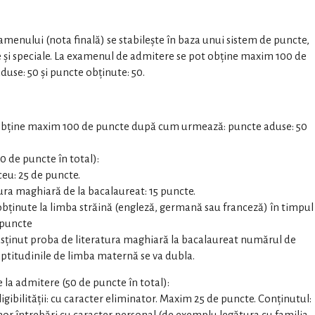
xamenului (nota finală) se stabileşte în baza unui sistem de puncte,
le şi speciale. La examenul de admitere se pot obţine maxim 100 de
se: 50 și puncte obţinute: 50.
obţine maxim 100 de puncte după cum urmează: puncte aduse: 50
 de puncte în total):
ceu: 25 de puncte.
ura maghiară de la bacalaureat: 15 puncte.
bţinute la limba străină (engleză, germană sau franceză) în timpul
0 puncte
usţinut proba de literatura maghiară la bacalaureat numărul de
aptitudinile de limba maternă se va dubla.
la admitere (50 de puncte în total):
igibilităţii: cu caracter eliminator. Maxim 25 de puncte. Conţinutul: