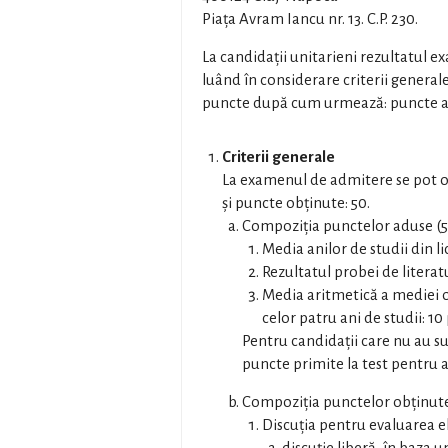
Piaţa Avram Iancu nr. 13. C.P. 230.
La candidaţii unitarieni rezultatul e
luând în considerare criterii genera
puncte după cum urmează: puncte adu
Criterii generale
La examenul de admitere se pot 
și puncte obţinute: 50.
Compoziţia punctelor aduse (50
Media anilor de studii din li
Rezultatul probei de literat
Media aritmetică a mediei o
celor patru ani de studii: 1
Pentru candidaţii care nu au s
puncte primite la test pentru 
Compoziţia punctelor obţinute 
Discuţia pentru evaluarea el