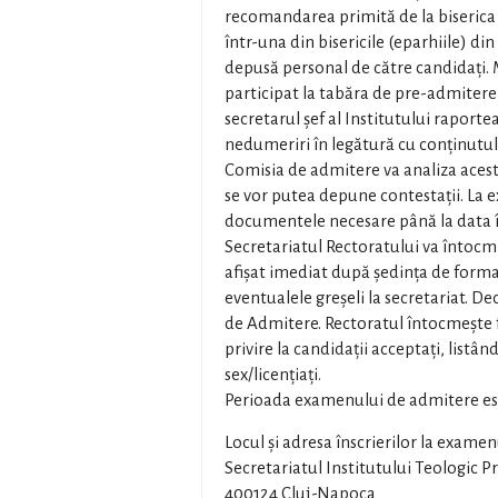
recomandarea primită de la biserica 
într-una din bisericile (eparhiile) d
depusă personal de către candidați. 
participat la tabăra de pre-admitere
secretarul șef al Institutului raporte
nedumeriri în legătură cu conținutul
Comisia de admitere va analiza aceste
se vor putea depune contestații. La 
documentele necesare până la data în
Secretariatul Rectoratului va întocmi 
afișat imediat după ședința de formare
eventualele greşeli la secretariat. D
de Admitere. Rectoratul întocmeşte
privire la candidaţii acceptaţi, listâ
sex/licenţiaţi.
Perioada examenului de admitere este 
Locul şi adresa înscrierilor la exame
Secretariatul Institutului Teologic P
400124 Cluj-Napoca