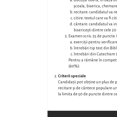
discuţie liberă, în baza 
şcoala, biserica, chemare
recitare: candidatul va re
citire: textul care va fi c
cântare: candidatul va i
bisericeşti dintre cele 2
Examen scris: 25 de puncte.
exerciţii pentru verifica
întrebări tip test din Bibl
întrebări din Catechism (
Pentru a rămâne în competiţ
(60%).
Criterii speciale
Candidaţii pot obţine un plus de p
recitare şi de cântece populare 
la limita de 50 de puncte dintre ce