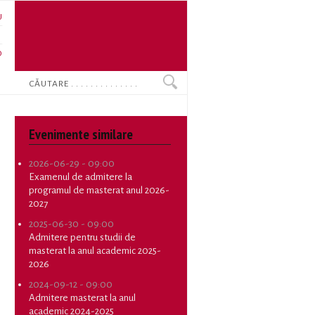
U
N
O
Search
Evenimente similare
2026-06-29 - 09:00
Examenul de admitere la
programul de masterat anul 2026-
2027
2025-06-30 - 09:00
Admitere pentru studii de
masterat la anul academic 2025-
2026
2024-09-12 - 09:00
Admitere masterat la anul
academic 2024-2025