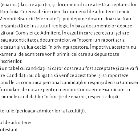
(eparhia) la care aparțin, și documentul care atestă acceptarea lor
in România. Cererea de înscriere la examenul de admitere trebuie
Membrii Bisericii Reformate îşi pot depune dosarul doar dacă au
 organizată de Institutul Teologic. În baza documentelor depuse
ază oral Comisiei de Admitere. În cazul în care secretarul șef are
 sau autenticitatea documentelor, va întocmi un raport scris.
 cazuri și va lua decizii în privința acestora. Împotriva acestora nu
examenul de admitere vor fi primiți cei care au depus toate
scrierilor.
un tabel cu candidații ai căror dosare au fost acceptate şi care va fi
. Candidații au obligația să verifice acest tabel şi să raporteze
ecanul le va comunica personal candidaţilor respinşi decizia Comisiei
 formulare de notare pentru membrii Comisiei de Examinare cu
nd numele candidaţilor în funcţie de eparhii, respectiv după
iulie (perioada admiterilor la facultăţi).
nul de admitere:
rotestant