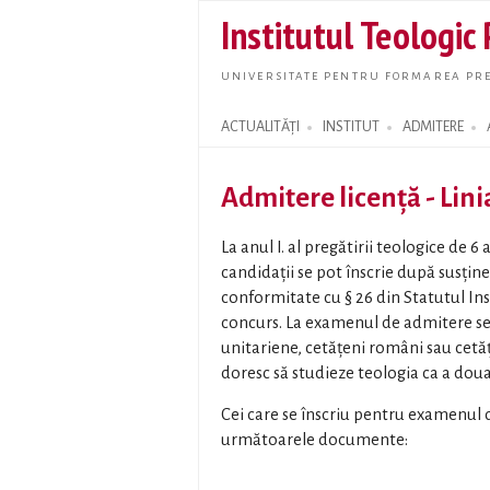
Institutul Teologic
UNIVERSITATE PENTRU FORMAREA PRE
ACTUALITĂȚI
INSTITUT
ADMITERE
Search form
Admitere licență - Lini
La anul I. al pregătirii teologice de 
candidaţii se pot înscrie după susţi
conformitate cu § 26 din Statutul In
concurs. La examenul de admitere se
unitariene, cetăţeni români sau cetăţe
doresc să studieze teologia ca a doua
Cei care se înscriu pentru examenul 
următoarele documente: