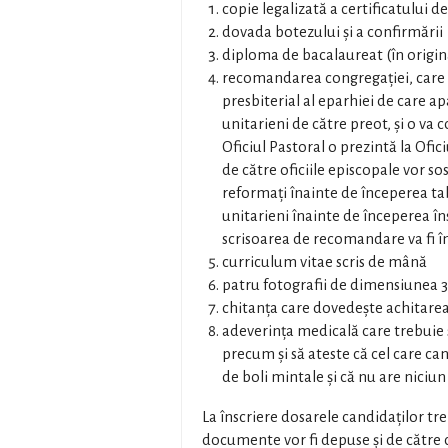
copie legalizată a certificatului d
dovada botezului şi a confirmării
diploma de bacalaureat (în origin
recomandarea congregaţiei, care în
presbiterial al eparhiei de care ap
unitarieni de către preot, şi o v
Oficiul Pastoral o prezintă la Ofi
de către oficiile episcopale vor sos
reformaţi înainte de începerea tab
unitarieni înainte de începerea în
scrisoarea de recomandare va fi î
curriculum vitae scris de mână
patru fotografii de dimensiunea 
chitanța care dovedește achitarea 
adeverința medicală care trebuie s
precum şi să ateste că cel care can
de boli mintale şi că nu are niciun
La înscriere dosarele candidaților t
documente vor fi depuse şi de către ce