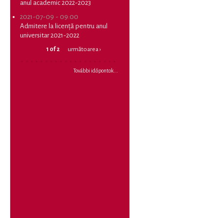
anul academic 2022-2023
2021-07-09 - 09:00
Admitere la licență pentru anul
universitar 2021-2022
1 of 2
următoarea ›
További időpontok...