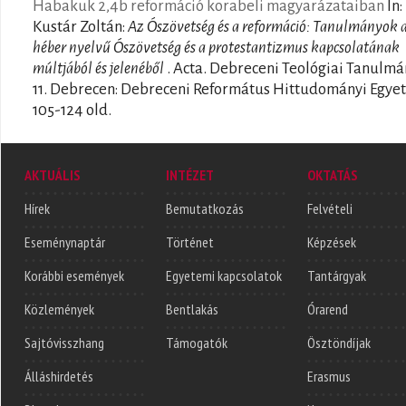
Habakuk 2,4b reformáció korabeli magyarázataiban
In:
Kustár Zoltán:
Az Ószövetség és a reformáció: Tanulmányok 
héber nyelvű Ószövetség és a protestantizmus kapcsolatának
múltjából és jelenéből
. Acta. Debreceni Teológiai Tanulm
11. Debrecen: Debreceni Református Hittudományi Egye
105-124 old.
AKTUÁLIS
INTÉZET
OKTATÁS
Hírek
Bemutatkozás
Felvételi
Eseménynaptár
Történet
Képzések
Korábbi események
Egyetemi kapcsolatok
Tantárgyak
Közlemények
Bentlakás
Órarend
Sajtóvisszhang
Támogatók
Ösztöndíjak
Álláshirdetés
Erasmus