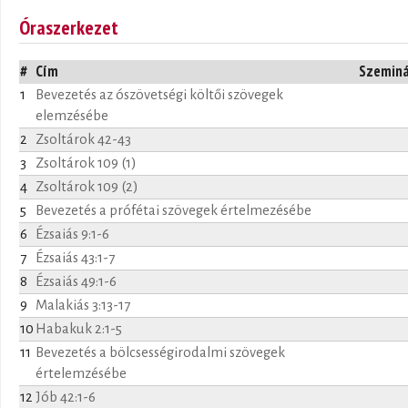
Óraszerkezet
#
Cím
Szemin
1
Bevezetés az ószövetségi költői szövegek
elemzésébe
2
Zsoltárok 42-43
3
Zsoltárok 109 (1)
4
Zsoltárok 109 (2)
5
Bevezetés a prófétai szövegek értelmezésébe
6
Ézsaiás 9:1-6
7
Ézsaiás 43:1-7
8
Ézsaiás 49:1-6
9
Malakiás 3:13-17
10
Habakuk 2:1-5
11
Bevezetés a bölcsességirodalmi szövegek
értelemzésébe
12
Jób 42:1-6