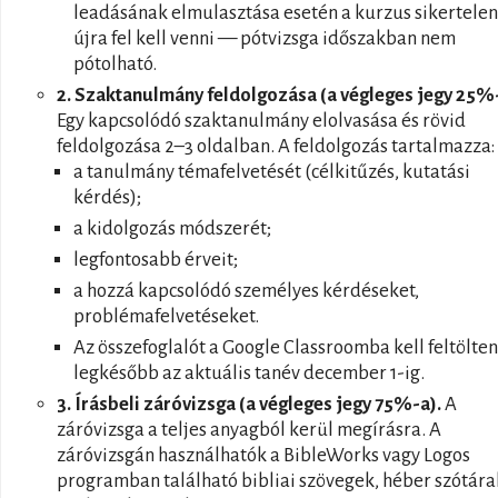
leadásának elmulasztása esetén a kurzus sikertelen
újra fel kell venni — pótvizsga időszakban nem
pótolható.
2. Szaktanulmány feldolgozása (a végleges jegy 25%-
Egy kapcsolódó szaktanulmány elolvasása és rövid
feldolgozása 2–3 oldalban. A feldolgozás tartalmazza:
a tanulmány témafelvetését (célkitűzés, kutatási
kérdés);
a kidolgozás módszerét;
legfontosabb érveit;
a hozzá kapcsolódó személyes kérdéseket,
problémafelvetéseket.
Az összefoglalót a Google Classroomba kell feltölten
legkésőbb az aktuális tanév december 1-ig.
3. Írásbeli záróvizsga (a végleges jegy 75%-a).
A
záróvizsga a teljes anyagból kerül megírásra. A
záróvizsgán használhatók a BibleWorks vagy Logos
programban található bibliai szövegek, héber szótára