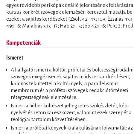
egyes rövidebb perikópák önálló jelentésének feltárására
kurzus konkrét szövegek elemzésén keresztül mutatja be
ezeket a sajátos kérdéseket (Zsolt 42–43; 109; Ézsaiás 43:1
49:1–6; Malakiás 3:13–17; Hab 2:1–5; Jób 42:1–6; Péld 2; Préd 
Kompetenciák
Ismeret
A hallgató ismeri a költői, prófétai és bölcsességirodalm
szövegek exegézisének sajátos módszertani kérdéseit,
különös tekintettel a költői nyelv, a parallelismus
membrorum és a prófétai szövegek redakciótörténeti
rétegzettségének elemzésére.
Ismeri a héber költészet jellegzetes szókészletét, képi
nyelvét és retorikai eszközeit, valamint ezek szerepét a
teológiai tartalom közvetítésében.
Ismeri a prófétai könyvek kialakulásának folyamatát: az