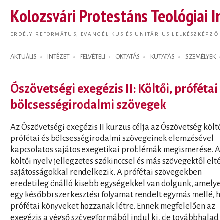
Ugrás
Kolozsvári Protestáns Teológiai I
tarta
ERDÉLY REFORMÁTUS, EVANGÉLIKUS ÉS UNITÁRIUS LELKÉSZKÉPZŐ
AKTUÁLIS
INTÉZET
FELVÉTELI
OKTATÁS
KUTATÁS
SZEMÉLYEK
Search form
Ószövetségi exegézis II: Költői, prófétai
bölcsességirodalmi szövegek
Az Ószövetségi exegézis II kurzus célja az Ószövetség költő
prófétai és bölcsességirodalmi szövegeinek elemzésével
kapcsolatos sajátos exegetikai problémák megismerése. A
költői nyelv jellegzetes szókinccsel és más szövegektől elt
sajátosságokkal rendelkezik. A prófétai szövegekben
eredetileg önálló kisebb egységekkel van dolgunk, amely
egy későbbi szerkesztési folyamat rendelt egymás mellé, 
prófétai könyveket hozzanak létre. Ennek megfelelően az
exegézis a végső szövegformából indul ki, de továbbhalad