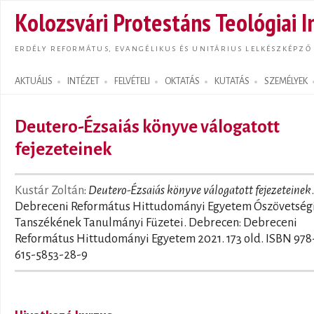
Ugrás
Kolozsvári Protestáns Teológiai I
tarta
ERDÉLY REFORMÁTUS, EVANGÉLIKUS ÉS UNITÁRIUS LELKÉSZKÉPZŐ
AKTUÁLIS
INTÉZET
FELVÉTELI
OKTATÁS
KUTATÁS
SZEMÉLYEK
Search form
Deutero-Ézsaiás könyve válogatott
fejezeteinek
Kustár Zoltán
:
Deutero-Ézsaiás könyve válogatott fejezeteinek
Debreceni Református Hittudományi Egyetem Ószövetség
Tanszékének Tanulmányi Füzetei. Debrecen: Debreceni
Református Hittudományi Egyetem 2021. 173 old. ISBN 978
615-5853-28-9