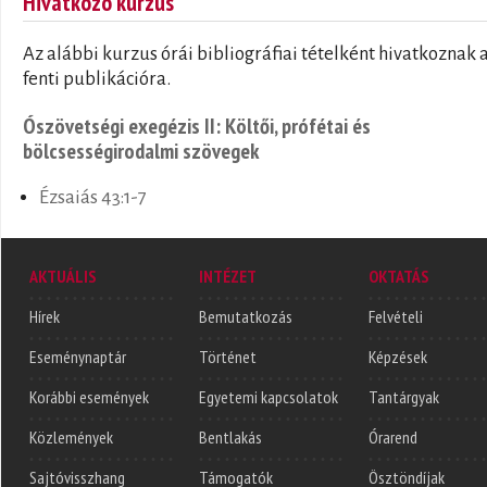
Hivatkozó kurzus
Az alábbi kurzus órái bibliográfiai tételként hivatkoznak 
fenti publikációra.
Ószövetségi exegézis II: Költői, prófétai és
bölcsességirodalmi szövegek
Ézsaiás 43:1-7
AKTUÁLIS
INTÉZET
OKTATÁS
Hírek
Bemutatkozás
Felvételi
Eseménynaptár
Történet
Képzések
Korábbi események
Egyetemi kapcsolatok
Tantárgyak
Közlemények
Bentlakás
Órarend
Sajtóvisszhang
Támogatók
Ösztöndíjak