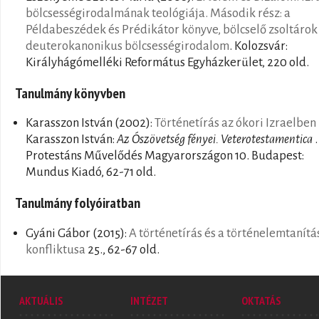
bölcsességirodalmának teológiája. Második rész: a
Példabeszédek és Prédikátor könyve, bölcselő zsoltárok 
deuterokanonikus bölcsességirodalom
. Kolozsvár:
Királyhágómelléki Református Egyházkerület, 220 old.
Tanulmány könyvben
Karasszon István
(2002):
Történetírás az ókori Izraelben
Karasszon István:
Az Ószövetség fényei. Veterotestamentica
.
Protestáns Művelődés Magyarországon 10. Budapest:
Mundus Kiadó, 62-71 old.
Tanulmány folyóiratban
Gyáni Gábor
(2015):
A történetírás és a történelemtanítá
konfliktusa
25., 62-67 old.
AKTUÁLIS
INTÉZET
OKTATÁS