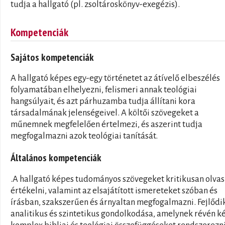
tudja a hallgató (pl. zsoltároskönyv-exegézis).
Kompetenciák
Sajátos kompetenciák
A hallgató képes egy-egy történetet az átívelő elbeszélés
folyamatában elhelyezni, felismeri annak teológiai
hangsúlyait, és azt párhuzamba tudja állítani kora
társadalmának jelenségeivel. A költői szövegeket a
műnemnek megfelelően értelmezi, és aszerint tudja
megfogalmazni azok teológiai tanítását.
Általános kompetenciák
.A hallgató képes tudományos szövegeket kritikusan olvas
értékelni, valamint az elsajátított ismereteket szóban és
írásban, szakszerűen és árnyaltan megfogalmazni. Fejlődi
analitikus és szintetikus gondolkodása, amelynek révén k