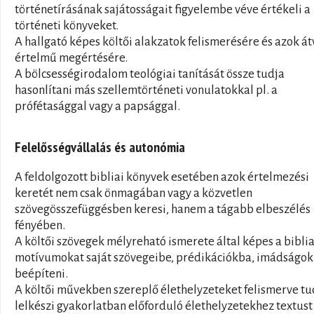
történetírásának sajátosságait figyelembe véve értékeli a
történeti könyveket.
A hallgató képes költői alakzatok felismerésére és azok át
értelmű megértésére.
A bölcsességirodalom teológiai tanítását össze tudja
hasonlítani más szellemtörténeti vonulatokkal pl. a
prófétasággal vagy a papsággal.
Felelősségvállalás és autonómia
A feldolgozott bibliai könyvek esetében azok értelmezési
keretét nem csak önmagában vagy a közvetlen
szövegösszefüggésben keresi, hanem a tágabb elbeszélés
fényében.
A költői szövegek mélyreható ismerete által képes a biblia
motívumokat saját szövegeibe, prédikációkba, imádságo
beépíteni.
A költői művekben szereplő élethelyzeteket felismerve tu
lelkészi gyakorlatban előforduló élethelyzetekhez textust