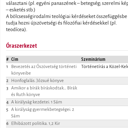
választani (pl. egyéni panaszének – betegség; szerelmi ké
– esketés stb.)
A bölcsességirodalmi teológiai kérdéseket összefüggésbe
tudja hozni újszövetségi és filozófiai kérdésekkel (pl.
teodícea).
Óraszerkezet
#
Cím
Szeminárium
1
Bevezetés az Ószövetség történeti
Történetírás a Közel-Ke
könyveibe
2
Honfoglalás. Józsué könyve
3
Amikor a bírák bíráskodtak... Bírák
és Ruth könyve
4
A királyság kezdetei. 1 Sám
5
A királyság gyermekbetegségei. 2
Sám
6
Elhibázott politika. 1,2 Kir