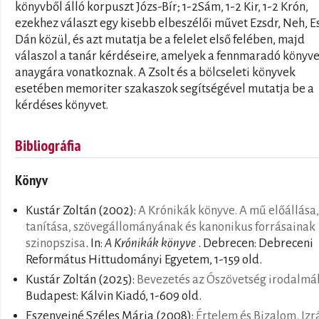
könyvből álló korpuszt Józs-Bír; 1-2Sám, 1-2 Kir, 1-2 Krón,
ezekhez választ egy kisebb elbeszélői művet Ezsdr, Neh, Es
Dán közül, és azt mutatja be a felelet első felében, majd
válaszol a tanár kérdéseire, amelyek a fennmaradó könyv
anaygára vonatkoznak. A Zsolt és a bölcseleti könyvek
esetében memoriter szakaszok segítségével mutatja be a
kérdéses könyvet.
Bibliográfia
Könyv
Kustár Zoltán
(2002):
A Krónikák könyve. A mű előállása,
tanítása, szövegállományának és kanonikus forrásainak
szinopszisa
. In:
A Krónikák könyve
. Debrecen: Debreceni
Református Hittudományi Egyetem, 1-159 old.
Kustár Zoltán
(2025):
Bevezetés az Ószövetség irodalmá
Budapest: Kálvin Kiadó, 1-609 old.
Eszenyeiné Széles Mária
(2008):
Értelem és Bizalom. Izr