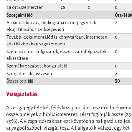
28 óra/szemeszter
28
0
0
Szorgalmi idő
Óra/félé
A kiadott kurzus, bibliográfia és órajegyzetek
2
elsajátításához szükséges idő
További dokumentálódás könyvtárban, interneten,
0
adatbázisokban vagy terepen
Szemináriumi dolgozatok, esszék, záródolgozatok
0
elkészítése
Személyre szabott konzultáció
0
Szorgalmi idő összesen
2
Összesített idő
30
Vizsgáztatás
A vizsgajegy fele két félévközi parciális tesz eredményeibő
össze, amelyek a bibliaismerereti részt foglalják össze (25
25%). A vizsgaidőszakban ezt követően a hallgató a teljes
anyagból szóbeli vizsgát tesz. A hallgató kiválaszt egy két