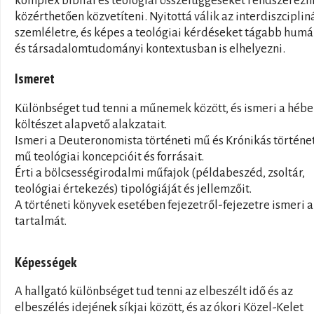
komplex bibliai és teológiai összefüggéseket rendszerezni
közérthetően közvetíteni. Nyitottá válik az interdiszciplin
szemléletre, és képes a teológiai kérdéseket tágabb humá
és társadalomtudományi kontextusban is elhelyezni.
Ismeret
Különbséget tud tenni a műnemek között, és ismeri a hébe
költészet alapvető alakzatait.
Ismeri a Deuteronomista történeti mű és Krónikás történe
mű teológiai koncepcióit és forrásait.
Érti a bölcsességirodalmi műfajok (példabeszéd, zsoltár,
teológiai értekezés) tipológiáját és jellemzőit.
A történeti könyvek esetében fejezetről-fejezetre ismeri 
tartalmát.
Képességek
A hallgató különbséget tud tenni az elbeszélt idő és az
elbeszélés idejének síkjai között, és az ókori Közel-Kelet