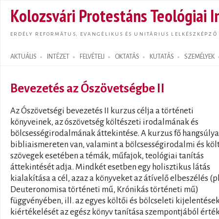
Ugrás
Kolozsvári Protestáns Teológiai I
tarta
ERDÉLY REFORMÁTUS, EVANGÉLIKUS ÉS UNITÁRIUS LELKÉSZKÉPZŐ
AKTUÁLIS
INTÉZET
FELVÉTELI
OKTATÁS
KUTATÁS
SZEMÉLYEK
Search form
Bevezetés az Ószövetségbe II
Az Ószövetségi bevezetés II kurzus célja a történeti
könyveinek, az ószövetség költészeti irodalmának és
bölcsességirodalmának áttekintése. A kurzus fő hangsúlya
bibliaismereten van, valamint a bölcsességirodalmi és köl
szövegek esetében a témák, műfajok, teológiai tanítás
áttekintését adja. Mindkét esetben egy holisztikus látás
kialakítása a cél, azaz a könyveket az átívelő elbeszélés (pl
Deuteronomisa történeti mű, Krónikás történeti mű)
függvényében, ill. az egyes költői és bölcseleti kijelentése
kiértékelését az egész könyv tanítása szempontjából érté