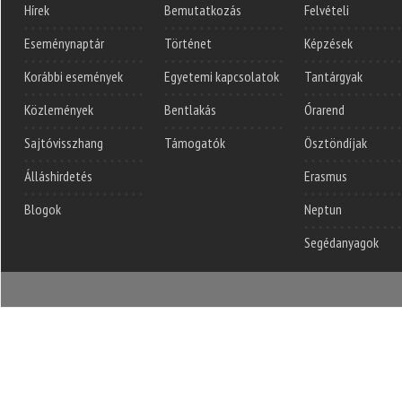
Hírek
Bemutatkozás
Felvételi
Eseménynaptár
Történet
Képzések
Korábbi események
Egyetemi kapcsolatok
Tantárgyak
Közlemények
Bentlakás
Órarend
Sajtóvisszhang
Támogatók
Ösztöndíjak
Álláshirdetés
Erasmus
Blogok
Neptun
Segédanyagok