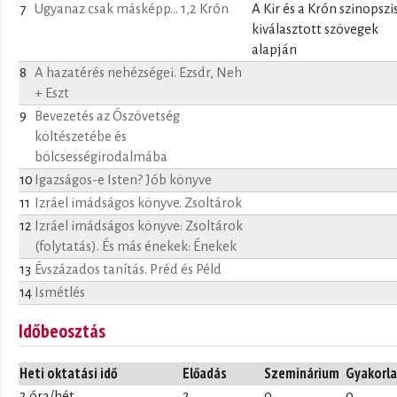
7
Ugyanaz csak másképp... 1,2 Krón
A Kir és a Krón szinopszi
kiválasztott szövegek
alapján
8
A hazatérés nehézségei. Ezsdr, Neh
+ Eszt
9
Bevezetés az Ószövetség
költészetébe és
bölcsességirodalmába
10
Igazságos-e Isten? Jób könyve
11
Izráel imádságos könyve. Zsoltárok
12
Izráel imádságos könyve: Zsoltárok
(folytatás). És más énekek: Énekek
13
Évszázados tanítás. Préd és Péld
14
Ismétlés
Időbeosztás
Heti oktatási idő
Előadás
Szeminárium
Gyakorla
2 óra/hét
2
0
0