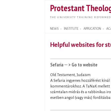
Protestant Theolog
THE UNIVERSITY TRAINING REFORMED
NEWS
INSTITUTE
APPLICATION
AC
Search form
Helpful websites for s
Sefaria ···
> Go to website
Old Testament, Judaism
A Sefaria ingyenes hozzáférést kínál
kommentárokhoz. A TaNaK mellett me
számtalan midrás és a rabbinikus iro
esetben angol (vagy más) fordításba