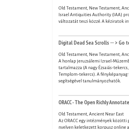
Old Testament, New Testament, Anci
Israel Antiquities Authority (IAA) p
változatát teszi közzé. A kéziratok i
Digital Dead Sea Scrolls ···
> Go t
Old Testament, New Testament, Anci
A honlap jeruzsálemi Izrael-Múzemba
tartalmazza (A nagy Ézsaiás-tekercs
Templom-tekercs). A fényképanyag fo
segítségével tanulmányozhatók.
ORACC - The Open Richly Annotate
Old Testament, Ancient Near East
Az ORACC egy intézmények közötti pr
nyelven keletkezett korpusz online 