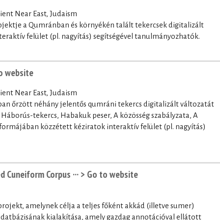
ent Near East, Judaism
rojektje a Qumránban és környékén talált tekercsek digitalizált
nteraktív felület (pl. nagyítás) segítségével tanulmányozhatók.
o website
ent Near East, Judaism
n őrzött néhány jelentős qumráni tekercs digitalizált változatát
, Háborús-tekercs, Habakuk peser, A közösség szabályzata, A
rmájában közzétett kéziratok interaktív felület (pl. nagyítás)
d Cuneiform Corpus ···
> Go to website
ojekt, amelynek célja a teljes főként akkád (illetve sumer)
adatbázisának kialakítása, amely gazdag annotációval ellátott