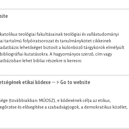
site
atolikus teológiai fakultásainak teológiai és vallástudományi
ai tartalmú folyóiratsorozat és tanulmánykötet cikkeinek
z adatbázis lehetőséget biztosít a különböző tárgykörök elmélyült
ibliográfiai kutatásokra. A hagyományos szerző, cím vagy
tbázisban lehet bibliai részekre is keresni.
tségének etikai kódexe ···
> Go to website
ége (továbbiakban: MÚOSZ), e kódexének célja az etikus,
megőrzése és elősegítése a szabadságjogok, a demokratikus közélet,