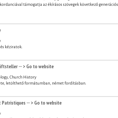
onkordanciával támogatja az ékírásos szövegek következő generációs
e
y
és kéziratok.
ftsteller ···
> Go to website
logy, Church History
ete, letölthető formátumban, német fordításban.
Patristiques ···
> Go to website
y