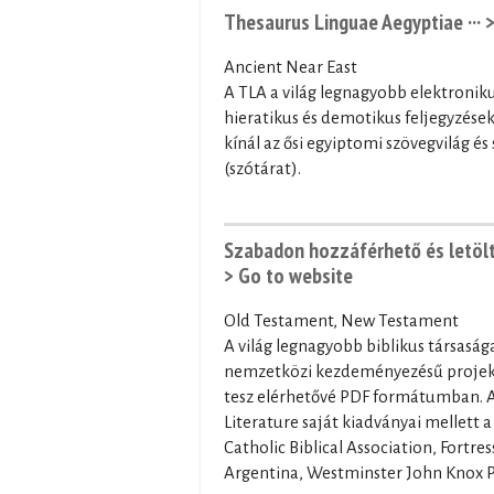
Thesaurus Linguae Aegyptiae ···
>
Ancient Near East
A TLA a világ legnagyobb elektronik
hieratikus és demotikus feljegyzések
kínál az ősi egyiptomi szövegvilág é
(szótárat).
Szabadon hozzáférhető és letölth
> Go to website
Old Testament, New Testament
A világ legnagyobb biblikus társasága
nemzetközi kezdeményezésű projektj
tesz elérhetővé PDF formátumban. A 
Literature saját kiadványai mellett 
Catholic Biblical Association, Fortre
Argentina, Westminster John Knox Pr