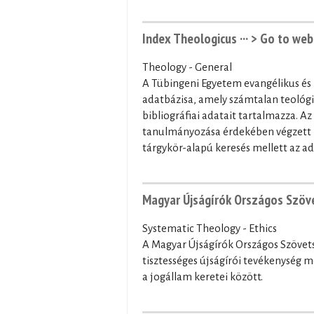
Index Theologicus ···
> Go to web
Theology - General
A Tübingeni Egyetem evangélikus és k
adatbázisa, amely számtalan teológi
bibliográfiai adatait tartalmazza. A
tanulmányozása érdekében végzett b
tárgykör-alapú keresés mellett az ada
Magyar Újságírók Országos Szöve
Systematic Theology - Ethics
A Magyar Újságírók Országos Szövets
tisztességes újságírói tevékenység 
a jogállam keretei között.