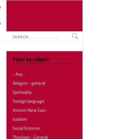
U
N
O
Search
Filter by subject
- Any -
Religion - general
Spirituality
Foreign language
Ancient Near East
Judaism
Social Sciences
Theology - General