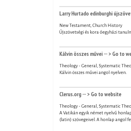
Larry Hurtado edinburghi újszöve
New Testament, Church History
Újszövetségi és kora óegyházi tanu
Kálvin összes művei ···
> Go to w
Theology - General, Systematic The
Kálvin összes művei angol nyelven.
Clerus.org ···
> Go to website
Theology - General, Systematic Theo
A Vatikán egyik német nyelvű honlap
(latin) szövegeivel. A honlap angol f