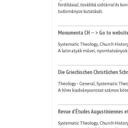
fordítással, továbbá szótárral és k
tudományos kutatását.
Monumenta CH ···
> Go to websit
Systematic Theology, Church Histor
A latin atyák művei, nyomtatványok 
Die Griechischen Christlichen Schri
Theology - General, Systematic Theo
A híres kiadványsorozat számos köt
Revue d'Études Augustiniennes et 
Systematic Theology, Church Histor