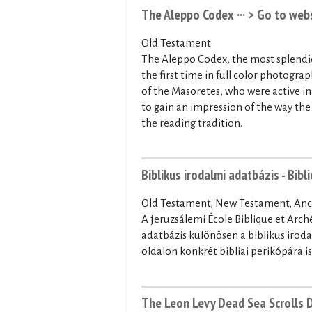
The Aleppo Codex ···
> Go to web
Old Testament
The Aleppo Codex, the most splendid,
the first time in full color photogr
of the Masoretes, who were active i
to gain an impression of the way the
the reading tradition.
Biblikus irodalmi adatbázis - Bibl
Old Testament, New Testament, Anci
A jeruzsálemi École Biblique et Arch
adatbázis különösen a biblikus irod
oldalon konkrét bibliai perikópára is
The Leon Levy Dead Sea Scrolls Dig