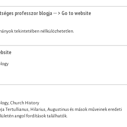
tséges professzor blogja ···
> Go to website
lmányok tekintetében nélkülözhetetlen.
ebsite
ology
logy, Church History
ja Tertullianus, Hilarius, Augustinus és mások műveinek eredeti
elületén angol fordítások találhatók.