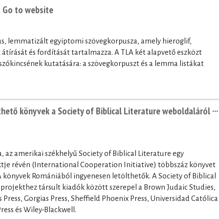
 Go to website
us, lemmatizált egyiptomi szövegkorpusza, amely hieroglif,
 átírását és fordítását tartalmazza. A TLA két alapvető eszközt
s szókincsének kutatására: a szövegkorpuszt és a lemma listákat
ető könyvek a Society of Biblical Literature weboldaláról ···
, az amerikai székhelyű Society of Biblical Literature egy
e révén (International Cooperation Initiative) többszáz könyvet
könyvek Romániából ingyenesen letölthetők. A Society of Biblical
a projekthez társult kiadók között szerepel a Brown Judaic Studies,
ss Press, Gorgias Press, Sheffield Phoenix Press, Universidad Católica
ess és Wiley-Blackwell.