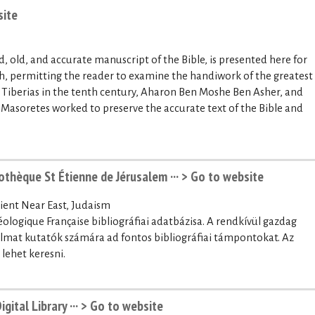
site
 old, and accurate manuscript of the Bible, is presented here for
aph, permitting the reader to examine the handiwork of the greatest
n Tiberias in the tenth century, Aharon Ben Moshe Ben Asher, and
 Masoretes worked to preserve the accurate text of the Bible and
iothèque St Étienne de Jérusalem ···
> Go to website
ent Near East, Judaism
éologique Française bibliográfiai adatbázisa. A rendkívül gazdag
almat kutatók számára ad fontos bibliográfiai támpontokat. Az
 lehet keresni.
ital Library ···
> Go to website