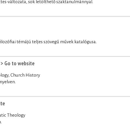
zőttes-változata, sok letölthető szaktanulmánnyal.
 filozófiai témájú teljes szövegű művek katalógusa.
·
> Go to website
logy, Church History
nyelven.
ite
atic Theology
.