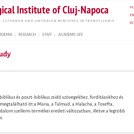
Skip to
ical Institute of Cluj-Napoca
H
main
E
content
, LUTHERAN AND UNITARIAN MINISTERS IN TRANSYLVANIA
R
ADEMIA
RESEARCH
STAFF
ACADEMIC LIFE
tudy
 biblikus és poszt-biblikus zsidó szövegekhez, fordításokhoz és
gtalálható itt a Misna, a Talmud, a Halacha, a Tosefta,
dalom szellemi termékei eredeti változatban, illetve a legtöbb
n.