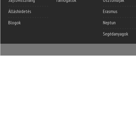
Sajtóvisszhang
Támogatók
Ösztöndíjak
Álláshirdetés
Erasmus
Blogok
Neptun
Segédanyagok