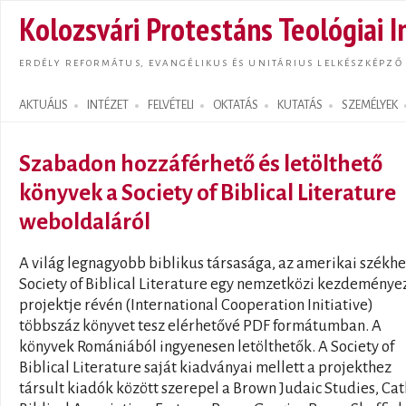
Ugrás
Kolozsvári Protestáns Teológiai I
tarta
ERDÉLY REFORMÁTUS, EVANGÉLIKUS ÉS UNITÁRIUS LELKÉSZKÉPZŐ
AKTUÁLIS
INTÉZET
FELVÉTELI
OKTATÁS
KUTATÁS
SZEMÉLYEK
Search form
Szabadon hozzáférhető és letölthető
könyvek a Society of Biblical Literature
weboldaláról
A világ legnagyobb biblikus társasága, az amerikai székh
Society of Biblical Literature egy nemzetközi kezdeménye
projektje révén (International Cooperation Initiative)
többszáz könyvet tesz elérhetővé PDF formátumban. A
könyvek Romániából ingyenesen letölthetők. A Society of
Biblical Literature saját kiadványai mellett a projekthez
társult kiadók között szerepel a Brown Judaic Studies, Cat