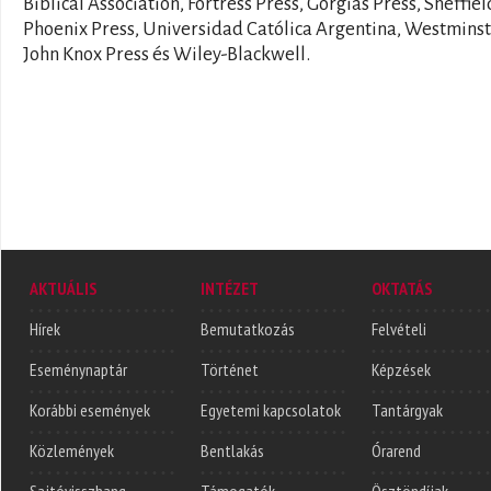
Biblical Association, Fortress Press, Gorgias Press, Sheffiel
Phoenix Press, Universidad Católica Argentina, Westmins
John Knox Press és Wiley-Blackwell.
AKTUÁLIS
INTÉZET
OKTATÁS
Hírek
Bemutatkozás
Felvételi
Eseménynaptár
Történet
Képzések
Korábbi események
Egyetemi kapcsolatok
Tantárgyak
Közlemények
Bentlakás
Órarend