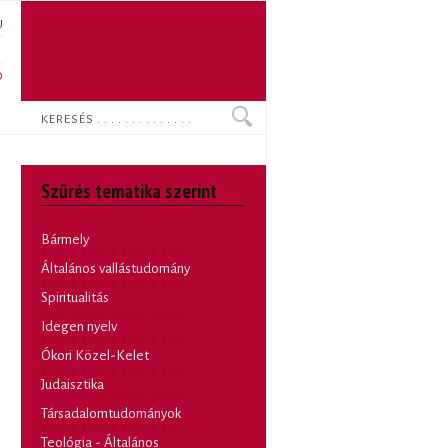
U
N
O
Keresés
Szűrés tematika szerint
Bármely
Általános vallástudomány
Spiritualitás
Idegen nyelv
Ókori Közel-Kelet
Judaisztika
Társadalomtudományok
Teológia - Általános