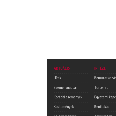
AKTUÁLIS
INTÉZET
Hírek
Bemutatkozá
Eseménynaptár
Történet
Korábbi események
Egyetemi kapc
Közlemények
Bentlakás