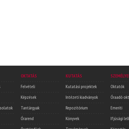
OKTATÁS
KUTATÁS
SZEMÉLYE
s
Felvételi
Kutatási projektek
Oktatók
Képzések
Intézeti kiadványok
Óraadó ok
solatok
Tantárgyak
Repozitórium
Emeriti
Órarend
Könyvek
Ifjúsági le