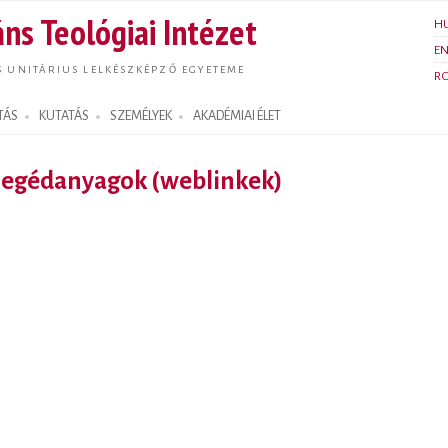
Ugrás a
ns Teológiai Intézet
H
tartalomra
E
S UNITÁRIUS LELKÉSZKÉPZŐ EGYETEME
R
TÁS
KUTATÁS
SZEMÉLYEK
AKADÉMIAI ÉLET
 segédanyagok (weblinkek)