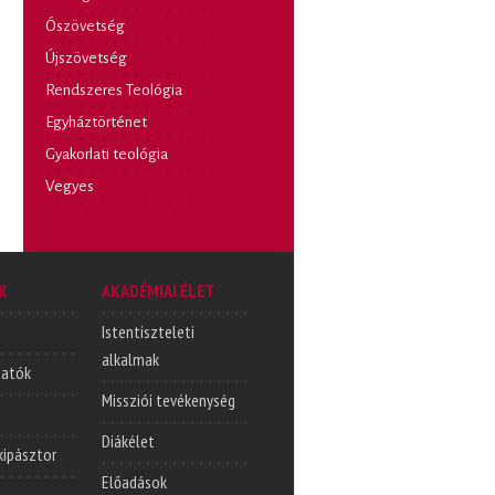
Ószövetség
Újszövetség
Rendszeres Teológia
Egyháztörténet
Gyakorlati teológia
Vegyes
K
AKADÉMIAI ÉLET
Istentiszteleti
alkalmak
tatók
Missziói tevékenység
Diákélet
lkipásztor
Előadások