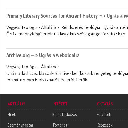
Primary Literary Sources for Ancient History ···
> Ugrás a w
Vegyes, Teológia - Általános, Rendszeres Teológia, Egyháztörté
Óriási mennyiségű eredeti klasszikus szöveg angol fordításban.
Archive.org ···
> Ugrás a weboldalra
Vegyes, Teológia - Általános
Óriási adatbázis, klasszikus művekkel (köztük rengeteg teológ
formátumban is olvashatók és letölthetők.
AKTUÁLIS
INTÉZET
OKTATÁS
Hírek
Bemutatkozás
Felvételi
Eseménynaptár
Történet
Képzések