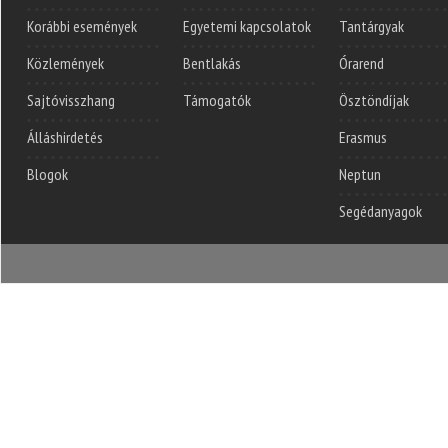
Korábbi események
Egyetemi kapcsolatok
Tantárgyak
Közlemények
Bentlakás
Órarend
Sajtóvisszhang
Támogatók
Ösztöndíjak
Álláshirdetés
Erasmus
Blogok
Neptun
Segédanyagok