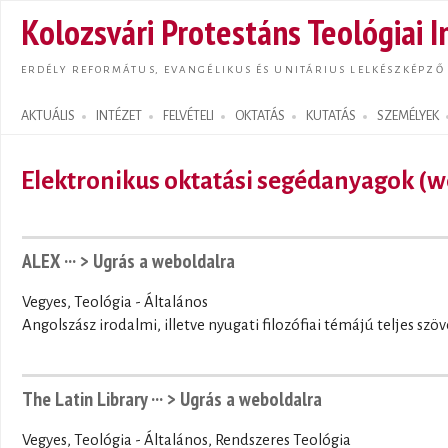
Ugrás
Kolozsvári Protestáns Teológiai I
tarta
ERDÉLY REFORMÁTUS, EVANGÉLIKUS ÉS UNITÁRIUS LELKÉSZKÉPZŐ
AKTUÁLIS
INTÉZET
FELVÉTELI
OKTATÁS
KUTATÁS
SZEMÉLYEK
Search form
Elektronikus oktatási segédanyagok (w
ALEX ···
> Ugrás a weboldalra
Vegyes, Teológia - Általános
Angolszász irodalmi, illetve nyugati filozófiai témájú teljes sz
The Latin Library ···
> Ugrás a weboldalra
Vegyes, Teológia - Általános, Rendszeres Teológia