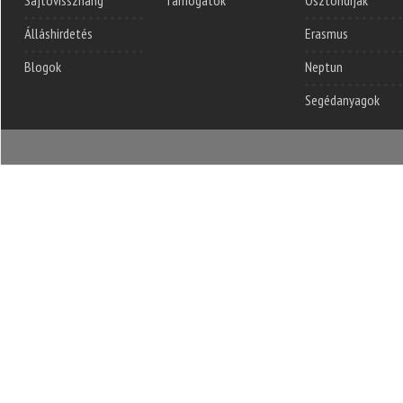
Sajtóvisszhang
Támogatók
Ösztöndíjak
Álláshirdetés
Erasmus
Blogok
Neptun
Segédanyagok