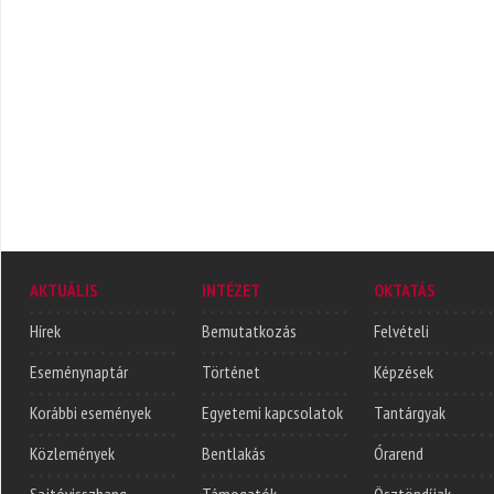
AKTUÁLIS
INTÉZET
OKTATÁS
Hírek
Bemutatkozás
Felvételi
Eseménynaptár
Történet
Képzések
Korábbi események
Egyetemi kapcsolatok
Tantárgyak
Közlemények
Bentlakás
Órarend