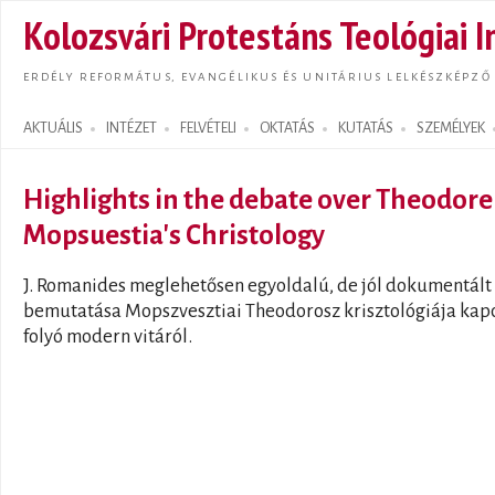
Ugrás
Kolozsvári Protestáns Teológiai I
tarta
ERDÉLY REFORMÁTUS, EVANGÉLIKUS ÉS UNITÁRIUS LELKÉSZKÉPZŐ
AKTUÁLIS
INTÉZET
FELVÉTELI
OKTATÁS
KUTATÁS
SZEMÉLYEK
Search form
Highlights in the debate over Theodore
Mopsuestia's Christology
J. Romanides meglehetősen egyoldalú, de jól dokumentált
bemutatása Mopszvesztiai Theodorosz krisztológiája kap
folyó modern vitáról.