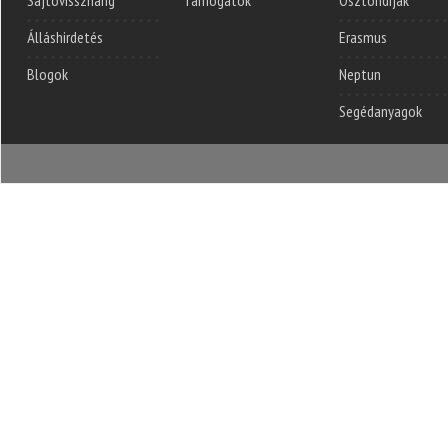
Sajtóvisszhang
Támogatók
Ösztöndíjak
Álláshirdetés
Erasmus
Blogok
Neptun
Segédanyagok