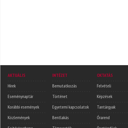
AKTUÁLIS
INTÉZET
OKTATÁS
Hírek
Bemutatkozás
Felvételi
Eseménynaptár
Történet
Képzések
Korábbi események
Egyetemi kapcsolatok
Tantárgyak
Közlemények
Bentlakás
Órarend