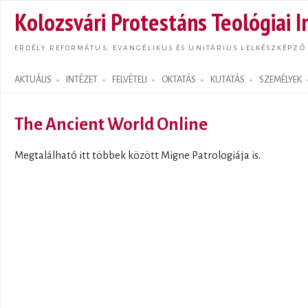
Ugrás
Kolozsvári Protestáns Teológiai I
tarta
ERDÉLY REFORMÁTUS, EVANGÉLIKUS ÉS UNITÁRIUS LELKÉSZKÉPZŐ
AKTUÁLIS
INTÉZET
FELVÉTELI
OKTATÁS
KUTATÁS
SZEMÉLYEK
Search form
The Ancient World Online
Megtalálható itt többek között Migne Patrologiája is.