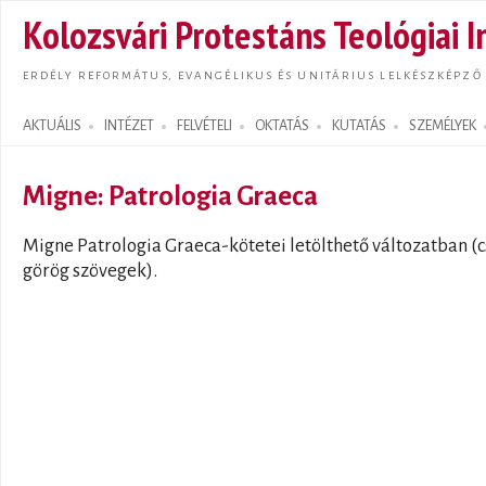
Ugrás
Kolozsvári Protestáns Teológiai I
tarta
ERDÉLY REFORMÁTUS, EVANGÉLIKUS ÉS UNITÁRIUS LELKÉSZKÉPZŐ
AKTUÁLIS
INTÉZET
FELVÉTELI
OKTATÁS
KUTATÁS
SZEMÉLYEK
Search form
Migne: Patrologia Graeca
Migne Patrologia Graeca-kötetei letölthető változatban (
görög szövegek).