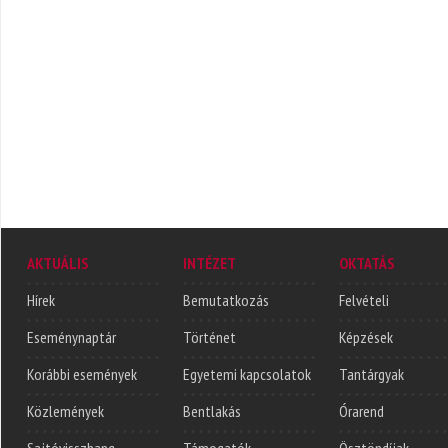
AKTUÁLIS
INTÉZET
OKTATÁS
Hírek
Bemutatkozás
Felvételi
Eseménynaptár
Történet
Képzések
Korábbi események
Egyetemi kapcsolatok
Tantárgyak
Közlemények
Bentlakás
Órarend