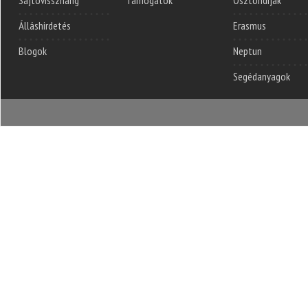
Sajtóvisszhang
Támogatók
Ösztöndíjak
Álláshirdetés
Erasmus
Blogok
Neptun
Segédanyagok