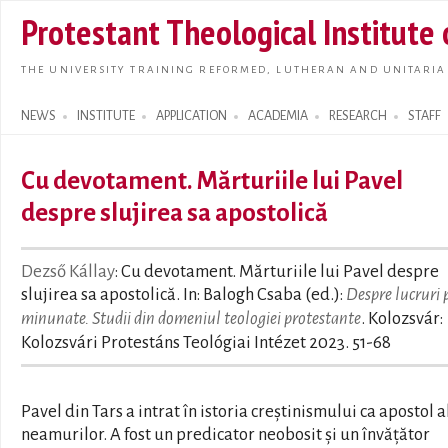
Skip t
Protestant Theological Institute
main
conte
THE UNIVERSITY TRAINING REFORMED, LUTHERAN AND UNITARIA
NEWS
INSTITUTE
APPLICATION
ACADEMIA
RESEARCH
STAFF
Search form
Cu devotament. Mărturiile lui Pavel
despre slujirea sa apostolică
Dezső Kállay
: Cu devotament. Mărturiile lui Pavel despre
slujirea sa apostolică. In: Balogh Csaba (ed.):
Despre lucruri 
minunate. Studii din domeniul teologiei protestante
. Kolozsvár:
Kolozsvári Protestáns Teológiai Intézet 2023. 51-68
Pavel din Tars a intrat în istoria creștinismului ca apostol a
neamurilor. A fost un predicator neobosit și un învățător