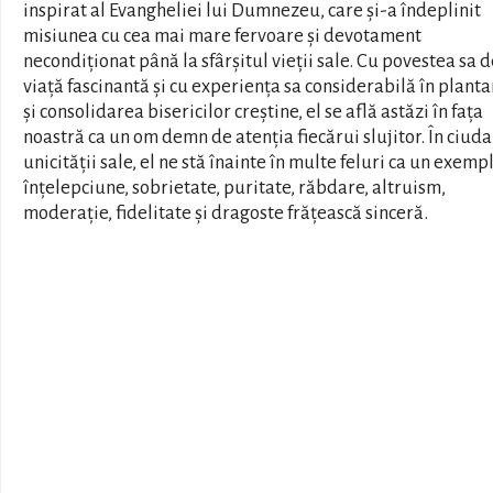
inspirat al Evangheliei lui Dumnezeu, care și-a îndeplinit
misiunea cu cea mai mare fervoare și devotament
necondiționat până la sfârșitul vieții sale. Cu povestea sa d
viață fascinantă și cu experiența sa considerabilă în plant
și consolidarea bisericilor creștine, el se află astăzi în fața
noastră ca un om demn de atenția fiecărui slujitor. În ciuda
unicității sale, el ne stă înainte în multe feluri ca un exemp
înțelepciune, sobrietate, puritate, răbdare, altruism,
moderație, fidelitate și dragoste frățească sinceră.