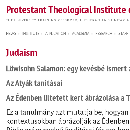
Skip t
Protestant Theological Institute
main
conte
THE UNIVERSITY TRAINING REFORMED, LUTHERAN AND UNITARIA
NEWS
INSTITUTE
APPLICATION
ACADEMIA
RESEARCH
STAFF
Search form
Judaism
Löwisohn Salamon: egy kevésbé ismert z
Az Atyák tanításai
Az Édenben ültetett kert ábrázolása a
Ez a tanulmány azt mutatja be, hogyan 
kontextusokban ábrázolják az Édenben 