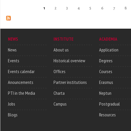
Pages
1
2
3
4
5
6
7
8
NEWS
INSTITUTE
ACADEMIA
News
About us
Application
Events
Historical overview
Degrees
Events calendar
Offices
Courses
Anouncements
Partner institutions
Erasmus
PTI in the Media
Charta
Neptun
Jobs
Campus
Postgradual
Blogs
Resources