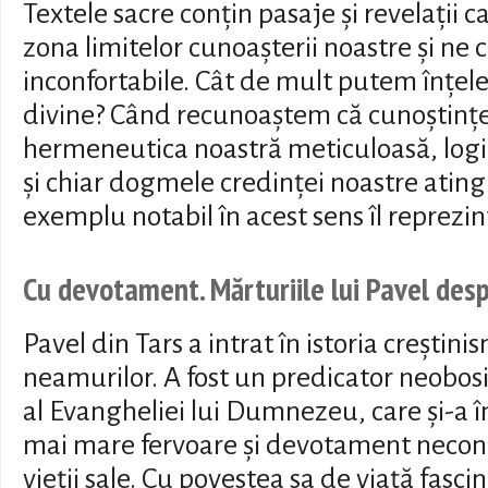
Textele sacre conțin pasaje și revelații 
zona limitelor cunoașterii noastre și ne 
inconfortabile. Cât de mult putem înțel
divine? Când recunoaștem că cunoștințe
hermeneutica noastră meticuloasă, logic
și chiar dogmele credinței noastre ating 
exemplu notabil în acest sens îl reprezin
Cu devotament. Mărturiile lui Pavel desp
Pavel din Tars a intrat în istoria creștini
neamurilor. A fost un predicator neobosit
al Evangheliei lui Dumnezeu, care și-a 
mai mare fervoare și devotament necondi
vieții sale. Cu povestea sa de viață fasci