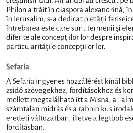
creștinismului. Amândoi au crescut pe baz
Philon a trăit în diaspora alexandrină, î
în Ierusalim, s-a dedicat pietății farisei
întrebarea este care sunt termenii și e
diferite ale concepțiilor lor despre inspir
particularitățile concepțiilor lor.
Sefaria
A Sefaria ingyenes hozzáférést kínál bib
zsidó szövegekhez, fordításokhoz és 
mellett megtalálható itt a Misna, a Tal
számtalan midrás és a rabbinikus iroda
eredeti változatban, illetve a legtöbb 
fordításban.