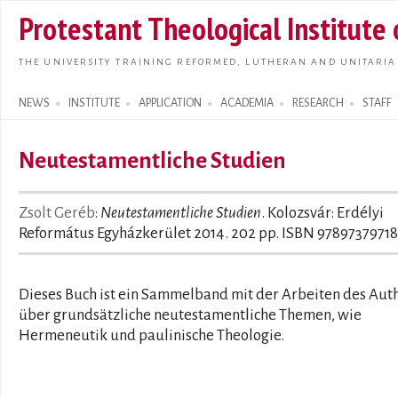
Skip t
Protestant Theological Institute
main
conte
THE UNIVERSITY TRAINING REFORMED, LUTHERAN AND UNITARIA
NEWS
INSTITUTE
APPLICATION
ACADEMIA
RESEARCH
STAFF
Search form
Neutestamentliche Studien
Zsolt Geréb
:
Neutestamentliche Studien
. Kolozsvár: Erdélyi
Református Egyházkerület 2014. 202 pp. ISBN 9789737971
Dieses Buch ist ein Sammelband mit der Arbeiten des Aut
über grundsätzliche neutestamentliche Themen, wie
Hermeneutik und paulinische Theologie.