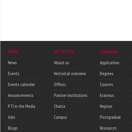
NEWS
INSTITUTE
ACADEMIA
News
About us
Application
Events
Historical overview
Degrees
Events calendar
Offices
Courses
Anouncements
Partner institutions
Erasmus
PTI in the Media
Charta
Neptun
Jobs
Campus
Postgradual
Blogs
Resources