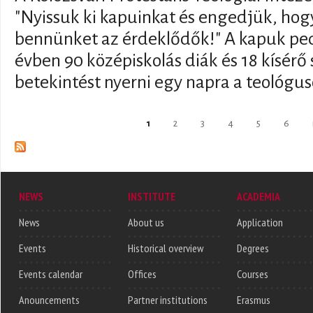
"Nyissuk ki kapuinkat és engedjük, ho
bennünket az érdeklődők!" A kapuk pedig
évben 90 középiskolás diák és 18 kísérő 
betekintést nyerni egy napra a teológus
Pages
1
2
3
4
5
6
NEWS
INSTITUTE
ACADEMIA
News
About us
Application
Events
Historical overview
Degrees
Events calendar
Offices
Courses
Anouncements
Partner institutions
Erasmus