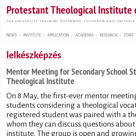
Skip t
Protestant Theological Institute
main
conte
THE UNIVERSITY TRAINING REFORMED, LUTHERAN AND UNITARIA
NEWS
INSTITUTE
APPLICATION
ACADEMIA
RESEARCH
STAFF
Search form
lelkészképzés
Mentor Meeting for Secondary School St
Theological Institute
On 8 May, the first-ever mentor meeting
students considering a theological vocat
registered student was paired with a t
whom they can discuss questions about 
institute. The group is open and growing 