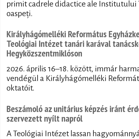
primit cadrele didactice ale Institutului
oaspeți.
Királyhágómelléki Református Egyházke
Teológiai Intézet tanári karával tanács
Hegyközszentmiklóson
2026. április 16–18. között, immár harm
vendégül a Királyhágómelléki Reformát
oktatóit.
Beszámoló az unitárius képzés iránt ér
szervezett nyílt napról
A Teológiai Intézet lassan hagyománnyá 