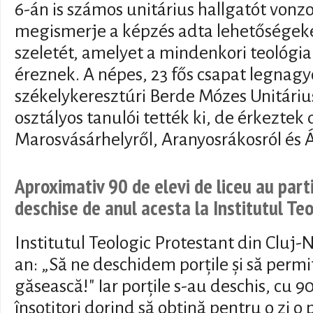
6-án is számos unitárius hallgatót von
megismerje a képzés adta lehetőségeke
szeletét, amelyet a mindenkori teológi
éreznek. A népes, 23 fős csapat legnagy
székelykeresztúri Berde Mózes Unitári
osztályos tanulói tették ki, de érkeztek
Marosvásárhelyről, Aranyosrákosról és Á
Aproximativ 90 de elevi de liceu au parti
deschise de anul acesta la Institutul Teo
Institutul Teologic Protestant din Cluj-N
an: „Să ne deschidem porțile și să permi
găsească!" Iar porțile s-au deschis, cu 90
însoțitori dorind să obțină pentru o zi o 