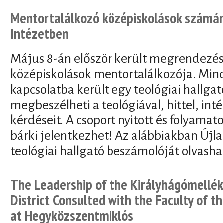
Mentortalálkozó középiskolások számára
Intézetben
Május 8-án először került megrendezésr
középiskolások mentortalálkozója. Mind
kapcsolatba került egy teológiai hallgat
megbeszélheti a teológiával, hittel, int
kérdéseit. A csoport nyitott és folyamat
bárki jelentkezhet! Az alábbiakban Újl
teológiai hallgató beszámolóját olvasha
The Leadership of the Királyhágómellé
District Consulted with the Faculty of t
at Hegyközszentmiklós