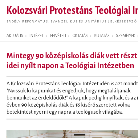
Ugrás
Kolozsvári Protestáns Teológiai I
tarta
ERDÉLY REFORMÁTUS, EVANGÉLIKUS ÉS UNITÁRIUS LELKÉSZKÉPZŐ
AKTUÁLIS
INTÉZET
FELVÉTELI
OKTATÁS
KUTATÁS
SZEMÉLYEK
Search form
Mintegy 90 középiskolás diák vett részt
idei nyílt napon a Teológiai Intézetben
A Kolozsvári Protestáns Teológiai Intézet idén is azt mondt
"Nyissuk ki kapuinkat és engedjük, hogy megtaláljanak
bennünket az érdeklődők!" A kapuk pedig kinyíltak, és az 
évben 90 középiskolás diák és 18 kísérő szeretett volna
betekintést nyerni egy napra a teológusok világába.