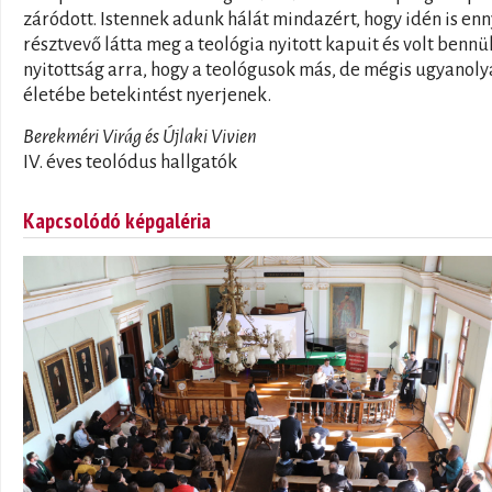
záródott. Istennek adunk hálát mindazért, hogy idén is enn
résztvevő látta meg a teológia nyitott kapuit és volt bennük
nyitottság arra, hogy a teológusok más, de mégis ugyanol
életébe betekintést nyerjenek.
Berekméri Virág és Újlaki Vivien
IV. éves teolódus hallgatók
Kapcsolódó képgaléria