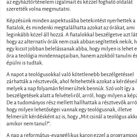
az egyháztörténelem izgalmait és kézzel fogható oldalát
szerették volna megmutatni.
Képzésünk minden aspektusába betekintést nyerhettek a
fiatalok, és mindenki megtalálhatta azokat az órákat, ami
leginkább közel áll hozzá. A fiatalokkal beszélgetve azt lá
hogy az alternatív órák nem csak abban segítettek nekik, 
egy kicsit jobban belelássanak abba, hogy milyen is lehet 
óra a teológia mindennapjaiban, hanem azokból tanulni é
épülni is tudtak.
A napot a teológusokkal való kötetlenebb beszélgetéssel
zárhatták a résztvevők, ahol feltehették azokat a kérdései
melyek a nap folyamán felmerültek bennük. Szó volt így a
beszélgetések alatt a felvételiről, arról, hogy milyen a kép
De a tudományos rész mellett hallhattak a résztvevők arról
hogy milyen lehetőségei vannak egy teológusnak, illetve
felmerült kérdésként az is, hogy „Mit csinál a teológus akko
amikor nem tanul?”.
A nap a református-evangélikus karon ezzel a programpon