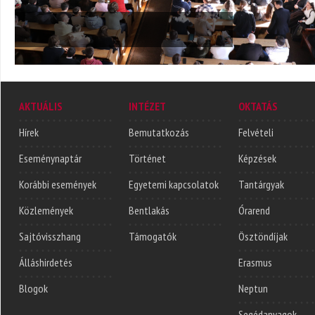
AKTUÁLIS
INTÉZET
OKTATÁS
Hírek
Bemutatkozás
Felvételi
Eseménynaptár
Történet
Képzések
Korábbi események
Egyetemi kapcsolatok
Tantárgyak
Közlemények
Bentlakás
Órarend
Sajtóvisszhang
Támogatók
Ösztöndíjak
Álláshirdetés
Erasmus
Blogok
Neptun
Segédanyagok