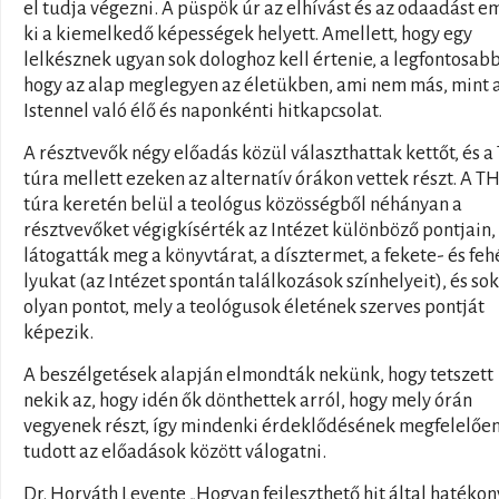
el tudja végezni. A püspök úr az elhívást és az odaadást e
ki a kiemelkedő képességek helyett. Amellett, hogy egy
lelkésznek ugyan sok dologhoz kell értenie, a legfontosabb
hogy az alap meglegyen az életükben, ami nem más, mint 
Istennel való élő és naponkénti hitkapcsolat.
A résztvevők négy előadás közül választhattak kettőt, és a
túra mellett ezeken az alternatív órákon vettek részt. A TH
túra keretén belül a teológus közösségből néhányan a
résztvevőket végigkísérték az Intézet különböző pontjain, 
látogatták meg a könyvtárat, a dísztermet, a fekete- és feh
lyukat (az Intézet spontán találkozások színhelyeit), és so
olyan pontot, mely a teológusok életének szerves pontját
képezik.
A beszélgetések alapján elmondták nekünk, hogy tetszett
nekik az, hogy idén ők dönthettek arról, hogy mely órán
vegyenek részt, így mindenki érdeklődésének megfelelőe
tudott az előadások között válogatni.
Dr. Horváth Levente „Hogyan fejleszthető hit által hatéko