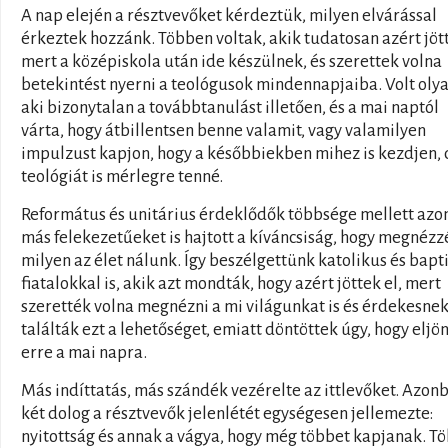
A nap elején a résztvevőket kérdeztük, milyen elvárással
érkeztek hozzánk. Többen voltak, akik tudatosan azért jöt
mert a középiskola után ide készülnek, és szerettek volna
betekintést nyerni a teológusok mindennapjaiba. Volt olyan
aki bizonytalan a továbbtanulást illetően, és a mai naptól
várta, hogy átbillentsen benne valamit, vagy valamilyen
impulzust kapjon, hogy a későbbiekben mihez is kezdjen, 
teológiát is mérlegre tenné.
Református és unitárius érdeklődők többsége mellett az
más felekezetűeket is hajtott a kíváncsiság, hogy megnézz
milyen az élet nálunk. Így beszélgettünk katolikus és bapt
fiatalokkal is, akik azt mondták, hogy azért jöttek el, mert
szerették volna megnézni a mi világunkat is és érdekesne
találták ezt a lehetőséget, emiatt döntöttek úgy, hogy eljö
erre a mai napra.
Más indíttatás, más szándék vezérelte az ittlevőket. Azon
két dolog a résztvevők jelenlétét egységesen jellemezte:
nyitottság és annak a vágya, hogy még többet kapjanak. T