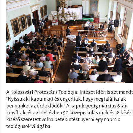
A Kolozsvári Protestáns Teológiai Intézet idén is azt mondt
"Nyissuk ki kapuinkat és engedjük, hogy megtaláljanak
bennünket az érdeklődők!" A kapuk pedig március 6-án
kinyíltak, és az idei évben 90 középiskolás diák és 18 kísér
kísérő szeretett volna betekintést nyerni egy napra a
teológusok világába.