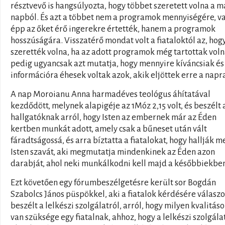
résztvevő is hangsúlyozta, hogy többet szeretett volna a m
napból. És azt a többet nem a programok mennyiségére, v
épp az őket érő ingerekre értették, hanem a programok
hosszúságára. Visszatérő mondat volt a fiataloktól az, hog
szerették volna, ha az adott programok még tartottak voln
pedig ugyancsak azt mutatja, hogy mennyire kíváncsiak és
információra éhesek voltak azok, akik eljöttek erre a napr
A nap Moroianu Anna harmadéves teológus áhítatával
kezdődött, melynek alapigéje az 1Móz 2,15 volt, és beszélt 
hallgatóknak arról, hogy Isten az embernek már az Éden
kertben munkát adott, amely csak a bűneset után vált
fáradtságossá, és arra bíztatta a fiatalokat, hogy hallják m
Isten szavát, aki megmutatja mindenkinek az Éden azon
darabját, ahol neki munkálkodni kell majd a későbbiekbe
Ezt követően egy fórumbeszélgetésre került sor Bogdán
Szabolcs János püspökkel, aki a fiatalok kérdésére válaszo
beszélt a lelkészi szolgálatról, arról, hogy milyen kvalitás
van szüksége egy fiatalnak, ahhoz, hogy a lelkészi szolgála