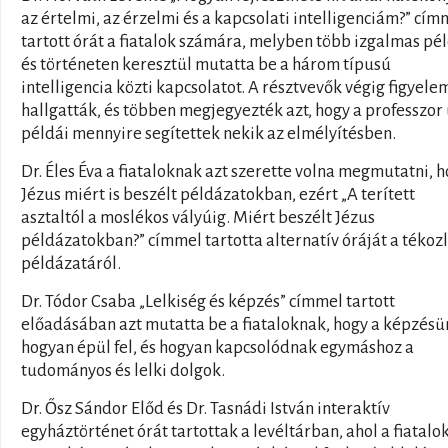
az értelmi, az érzelmi és a kapcsolati intelligenciám?” cím
tartott órát a fiatalok számára, melyben több izgalmas pé
és történeten keresztül mutatta be a három típusú
intelligencia közti kapcsolatot. A résztvevők végig figyel
hallgatták, és többen megjegyezték azt, hogy a professzor
példái mennyire segítettek nekik az elmélyítésben.
Dr. Éles Éva a fiataloknak azt szerette volna megmutatni, 
Jézus miért is beszélt példázatokban, ezért „A terített
asztaltól a moslékos vályúig. Miért beszélt Jézus
példázatokban?” címmel tartotta alternatív óráját a tékozl
példázatáról.
Dr. Tódor Csaba „Lelkiség és képzés” címmel tartott
előadásában azt mutatta be a fiataloknak, hogy a képzésü
hogyan épül fel, és hogyan kapcsolódnak egymáshoz a
tudományos és lelki dolgok.
Dr. Ősz Sándor Előd és Dr. Tasnádi István interaktív
egyháztörténet órát tartottak a levéltárban, ahol a fiatal