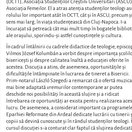
(OCTT), Asociația Studenților Creștini Universitari (ASCU)
Asociația Femeilor. El a atras atenția studenților teologi a
rolului lor important atât în OCTT, cât și în ASCU, precum și
sens mai larg, în viața studențească din Cluj-Napoca. I-a
încurajat să petreacă cât mai mult timp în bogatele bibliot
ale orașului, sporindu-și astfel cunoștințele și cultura.
În cadrul întâlnirii cu cadrele didactice de teologie, episco
Vilmos József Kolumbán a vorbit despre importanța școlil
bisericești și despre calitatea înaltă a educației oferite în
acestea. Discuția a atins, de asemenea, oportunitățile și
dificultățile întâmpinate în lucrarea de tineret a Bisericii.
Prim-notarul László Szegedi a remarcat că o ofertă muzica
mai bine adaptată vremurilor contemporane ar putea
deschide noi posibilități în această slujire și a ridicat
întrebarea ce oportunități ar exista pentru realizarea ace
lucru. De asemenea, a considerat important ca programel
Eparhiei Reformate din Ardeal dedicate lucrării cu tinerii ș
copiii să devină cunoscute și în rândul studenților teologi. 
cursul discuției s-a conturat clar faptul că slujirea dedicat