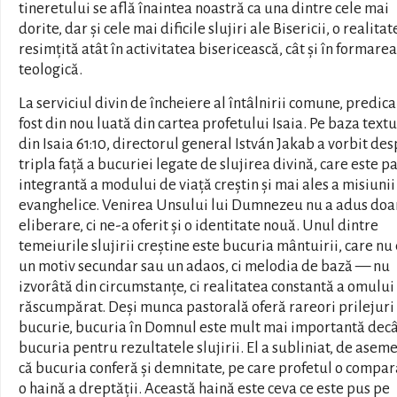
tineretului se află înaintea noastră ca una dintre cele mai
dorite, dar și cele mai dificile slujiri ale Bisericii, o realitat
resimțită atât în activitatea bisericească, cât și în formarea
teologică.
La serviciul divin de încheiere al întâlnirii comune, predica
fost din nou luată din cartea profetului Isaia. Pe baza textu
din Isaia 61:10, directorul general István Jakab a vorbit de
tripla față a bucuriei legate de slujirea divină, care este p
integrantă a modului de viață creștin și mai ales a misiunii
evanghelice. Venirea Unsului lui Dumnezeu nu a adus doa
eliberare, ci ne-a oferit și o identitate nouă. Unul dintre
temeiurile slujirii creștine este bucuria mântuirii, care nu
un motiv secundar sau un adaos, ci melodia de bază — nu
izvorâtă din circumstanțe, ci realitatea constantă a omului
răscumpărat. Deși munca pastorală oferă rareori prilejuri
bucurie, bucuria în Domnul este mult mai importantă dec
bucuria pentru rezultatele slujirii. El a subliniat, de asem
că bucuria conferă și demnitate, pe care profetul o compar
o haină a dreptății. Această haină este ceva ce este pus pe