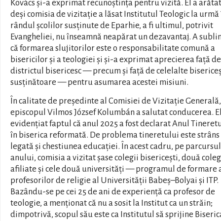
Kovács și-a exprimat recunoștința pentru vizită. El a arătat
deși comisia de vizitație a lăsat Institutul Teologic la urmă 
rândul școlilor susținute de Eparhie, a fi ultimul, potrivit
Evangheliei, nu înseamnă neapărat un dezavantaj. A sublin
că formarea slujitorilor este o responsabilitate comună a
bisericilor și a teologiei și și-a exprimat aprecierea față de
districtul bisericesc — precum și față de celelalte bisericeș
susținătoare — pentru asumarea acestei misiuni.
În calitate de președinte al Comisiei de Vizitație Generală,
episcopul Vilmos József Kolumbán a salutat conducerea. El
evidențiat faptul că anul 2025 a fost declarat Anul Tineret
în biserica reformată. De problema tineretului este strâns
legată și chestiunea educației. În acest cadru, pe parcursul
anului, comisia a vizitat șase colegii bisericești, două coleg
afiliate și cele două universități — programul de formare 
profesorilor de religie al Universității Babeș–Bolyai și ITP.
Bazându-se pe cei 25 de ani de experiență ca profesor de
teologie, a menționat că nu a sosit la Institut ca un străin;
dimpotrivă, scopul său este ca Institutul să sprijine Biseric