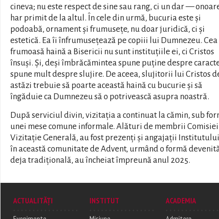
cineva; nu este respect de sine sau rang, ci un dar — onoare
har primit de la altul. În cele din urmă, bucuria este și
podoabă, ornament și frumusețe, nu doar juridică, ci și
estetică. Ea îi înfrumusețează pe copiii lui Dumnezeu. Cea
frumoasă haină a Bisericii nu sunt instituțiile ei, ci Cristos
însuși. Și, deși îmbrăcămintea spune puține despre caracte
spune mult despre slujire. De aceea, slujitorii lui Cristos d
astăzi trebuie să poarte această haină cu bucurie și să
îngăduie ca Dumnezeu să o potrivească asupra noastră.
După serviciul divin, vizitația a continuat la cămin, sub fo
unei mese comune informale. Alături de membrii Comisiei
Vizitație Generală, au fost prezenți și angajații Institutului
în această comunitate de Advent, urmând o formă devenit
deja tradițională, au încheiat împreună anul 2025.
ACTUALITĂȚI
INSTITUT
ACADEMIA
Evenimente
Misiune
Admitere