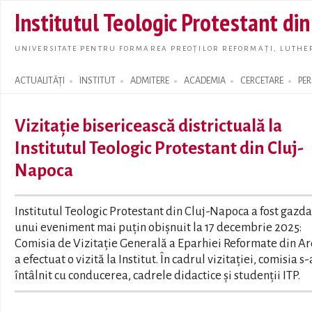
Skip t
Institutul Teologic Protestant di
main
conte
UNIVERSITATE PENTRU FORMAREA PREOȚILOR REFORMAȚI, LUTHER
ACTUALITĂȚI
INSTITUT
ADMITERE
ACADEMIA
CERCETARE
PE
Search form
Vizitație bisericească districtuală la
Institutul Teologic Protestant din Cluj-
Napoca
Institutul Teologic Protestant din Cluj-Napoca a fost gazda
unui eveniment mai puțin obișnuit la 17 decembrie 2025:
Comisia de Vizitație Generală a Eparhiei Reformate din A
a efectuat o vizită la Institut. În cadrul vizitației, comisia s-
întâlnit cu conducerea, cadrele didactice și studenții ITP.