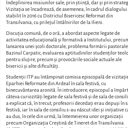
îndeplinirea misiunilor sale, prin știință, dar și prin strateg
Vizitația se încadrează, de asemenea, în cadrul dialogului
stabilit în 2016 cu Districtul Bisericesc Reformat din
Transilvania, cu prilejul întâlnirilor de la Ilieni.
Discuția comună, de o oră, a abordat aspecte legate de
activitatea educațională și formativă a Institutului, precu
lansarea unei școli doctorale, problema formării pastorale
Bazinul Carpatic, evaluarea aptitudinilor studenților teol
pentru slujire, precum și provocările sociale actuale ale
bisericii și alte dificultăți.
Studenții ITP au întâmpinat comisia episcopală de vizitați
Eparhiei Reformate din Ardeal în sala festivă, cu
binecuvântarea aronită. În introducere, episcopul a împărt
câteva curiozități legate de sala festivă și de sala de consili
a explicat că, în trecut, profesorii decedați erau depuși în 
festivă, iar în sala de consiliu s-au născut idei și inițiative 
au dus, în cele din urmă, la întemeierea unor organizații
precum Organizația Creștină de Tineret din Transilvania