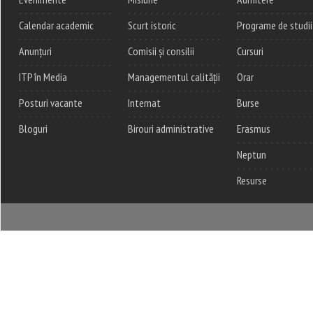
Calendar academic
Scurt istoric
Programe de studii
Anunțuri
Comisii și consilii
Cursuri
ITP în Media
Managementul calității
Orar
Posturi vacante
Internat
Burse
Bloguri
Birouri administrative
Erasmus
Neptun
Resurse