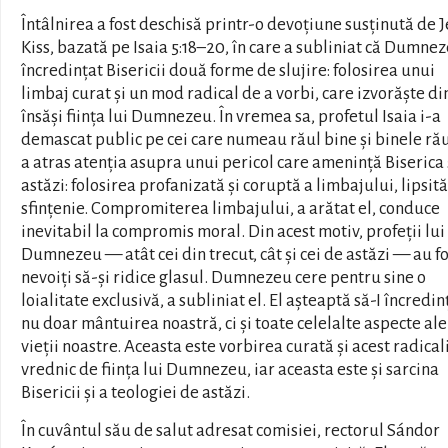
Întâlnirea a fost deschisă printr-o devoțiune susținută de 
Kiss, bazată pe Isaia 5:18–20, în care a subliniat că Dumne
încredințat Bisericii două forme de slujire: folosirea unui
limbaj curat și un mod radical de a vorbi, care izvorăște di
însăși ființa lui Dumnezeu. În vremea sa, profetul Isaia i-a
demascat public pe cei care numeau răul bine și binele rău
a atras atenția asupra unui pericol care amenință Biserica 
astăzi: folosirea profanizată și coruptă a limbajului, lipsit
sfințenie. Compromiterea limbajului, a arătat el, conduce
inevitabil la compromis moral. Din acest motiv, profeții lui
Dumnezeu — atât cei din trecut, cât și cei de astăzi — au fo
nevoiți să-și ridice glasul. Dumnezeu cere pentru sine o
loialitate exclusivă, a subliniat el. El așteaptă să-I încredi
nu doar mântuirea noastră, ci și toate celelalte aspecte ale
vieții noastre. Aceasta este vorbirea curată și acest radica
vrednic de ființa lui Dumnezeu, iar aceasta este și sarcina
Bisericii și a teologiei de astăzi.
În cuvântul său de salut adresat comisiei, rectorul Sándor