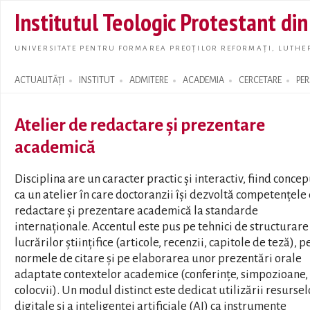
Skip t
Institutul Teologic Protestant di
main
conte
UNIVERSITATE PENTRU FORMAREA PREOȚILOR REFORMAȚI, LUTHER
ACTUALITĂȚI
INSTITUT
ADMITERE
ACADEMIA
CERCETARE
PE
Search form
Atelier de redactare și prezentare
academică
Disciplina are un caracter practic și interactiv, fiind conce
ca un atelier în care doctoranzii își dezvoltă competențele
redactare și prezentare academică la standarde
internaționale. Accentul este pus pe tehnici de structurare
lucrărilor științifice (articole, recenzii, capitole de teză), p
normele de citare și pe elaborarea unor prezentări orale
adaptate contextelor academice (conferințe, simpozioane,
colocvii). Un modul distinct este dedicat utilizării resursel
digitale și a inteligenței artificiale (AI) ca instrumente