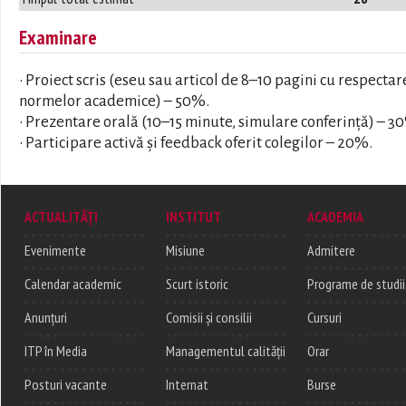
Examinare
• Proiect scris (eseu sau articol de 8–10 pagini cu respectar
normelor academice) – 50%.
• Prezentare orală (10–15 minute, simulare conferință) – 3
• Participare activă și feedback oferit colegilor – 20%.
ACTUALITĂȚI
INSTITUT
ACADEMIA
Evenimente
Misiune
Admitere
Calendar academic
Scurt istoric
Programe de studii
Anunțuri
Comisii și consilii
Cursuri
ITP în Media
Managementul calității
Orar
Posturi vacante
Internat
Burse