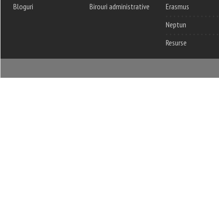
Bloguri
Birouri administrative
Erasmus
Neptun
Resurse