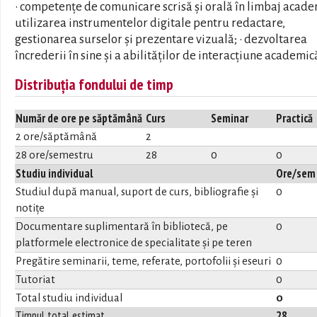
• competențe de comunicare scrisă și orală în limbaj academ
utilizarea instrumentelor digitale pentru redactare,
gestionarea surselor și prezentare vizuală; • dezvoltarea
încrederii în sine și a abilităților de interacțiune academic
Distribuția fondului de timp
Număr de ore pe săptămână
Curs
Seminar
Practică
2 ore/săptămână
2
28 ore/semestru
28
0
0
Studiu individual
Ore/sem
Studiul după manual, suport de curs, bibliografie și
0
notițe
Documentare suplimentară în bibliotecă, pe
0
platformele electronice de specialitate și pe teren
Pregătire seminarii, teme, referate, portofolii și eseuri
0
Tutoriat
0
Total studiu individual
0
Timpul total estimat
28