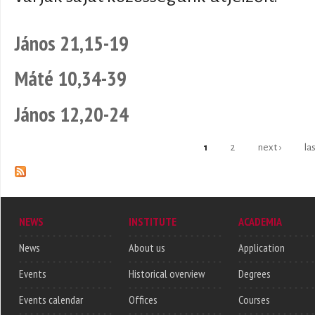
János 21,15-19
Máté 10,34-39
János 12,20-24
1
2
next ›
la
Pages
NEWS
INSTITUTE
ACADEMIA
News
About us
Application
Events
Historical overview
Degrees
Events calendar
Offices
Courses