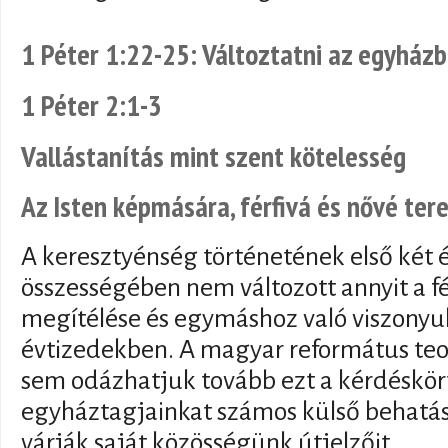
1 Péter 1:22-25: Változtatni az egyházb
1 Péter 2:1-3
Vallástanítás mint szent kötelesség
Az Isten képmására, férfivá és nővé te
A keresztyénség történetének első két
összességében nem változott annyit a fé
megítélése és egymáshoz való viszonyul
évtizedekben. A magyar református teo
sem odázhatjuk tovább ezt a kérdéskört
egyháztagjainkat számos külső behatás 
várják saját közösségünk útjelzőit.