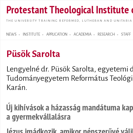
Skip t
Protestant Theological Institute
main
conte
THE UNIVERSITY TRAINING REFORMED, LUTHERAN AND UNITARIA
NEWS
INSTITUTE
APPLICATION
ACADEMIA
RESEARCH
STAFF
Search form
Püsök Sarolta
Lengyelné dr. Püsök Sarolta, egyetemi 
Tudományegyetem Református Teológia
Karán.
Új kihívások a házasság mandátuma kapc
a gyermekvállalásra
Jézus imádkozik, amikor népszerűvé váli