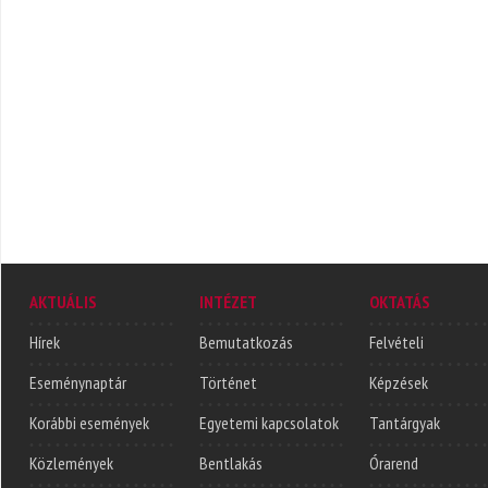
AKTUÁLIS
INTÉZET
OKTATÁS
Hírek
Bemutatkozás
Felvételi
Eseménynaptár
Történet
Képzések
Korábbi események
Egyetemi kapcsolatok
Tantárgyak
Közlemények
Bentlakás
Órarend