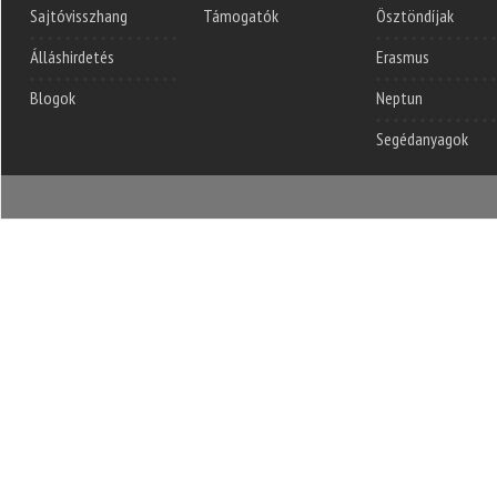
Sajtóvisszhang
Támogatók
Ösztöndíjak
Álláshirdetés
Erasmus
Blogok
Neptun
Segédanyagok