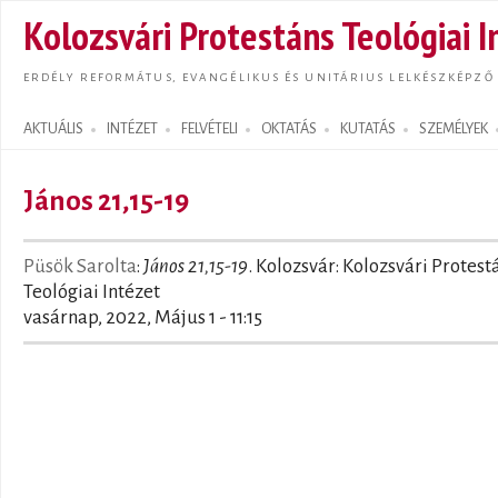
Ugrás
Kolozsvári Protestáns Teológiai I
tarta
ERDÉLY REFORMÁTUS, EVANGÉLIKUS ÉS UNITÁRIUS LELKÉSZKÉPZŐ
AKTUÁLIS
INTÉZET
FELVÉTELI
OKTATÁS
KUTATÁS
SZEMÉLYEK
Search form
János 21,15-19
Püsök Sarolta
:
János 21,15-19
. Kolozsvár: Kolozsvári Protest
Teológiai Intézet
vasárnap, 2022, Május 1 - 11:15