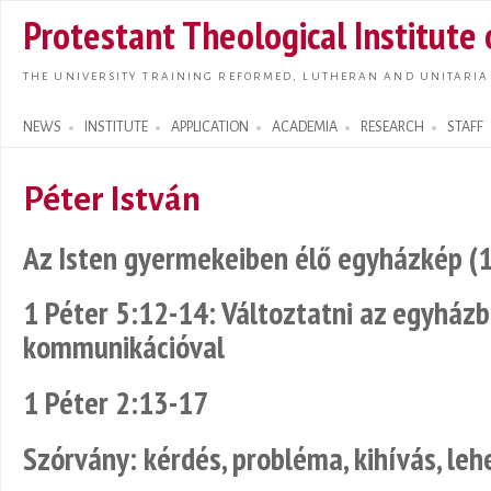
Skip t
Protestant Theological Institute
main
conte
THE UNIVERSITY TRAINING REFORMED, LUTHERAN AND UNITARIA
NEWS
INSTITUTE
APPLICATION
ACADEMIA
RESEARCH
STAFF
Search form
Péter István
Az Isten gyermekeiben élő egyházkép (1
1 Péter 5:12-14: Változtatni az egyházba
kommunikációval
1 Péter 2:13-17
Szórvány: kérdés, probléma, kihívás, le