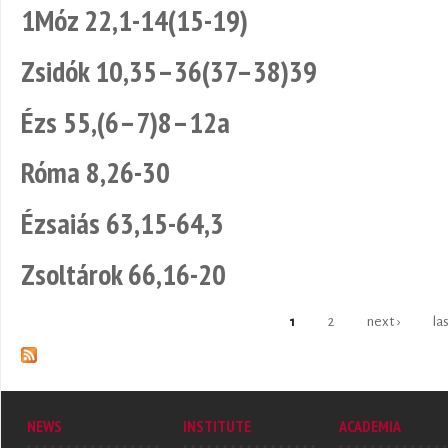
1Móz 22,1-14(15-19)
Zsidók 10,35–36(37–38)39
Ézs 55,(6–7)8–12a
Róma 8,26-30
Ézsaiás 63,15-64,3
Zsoltárok 66,16-20
1
2
next ›
la
Pages
NEWS
INSTITUTE
ACADEMIA