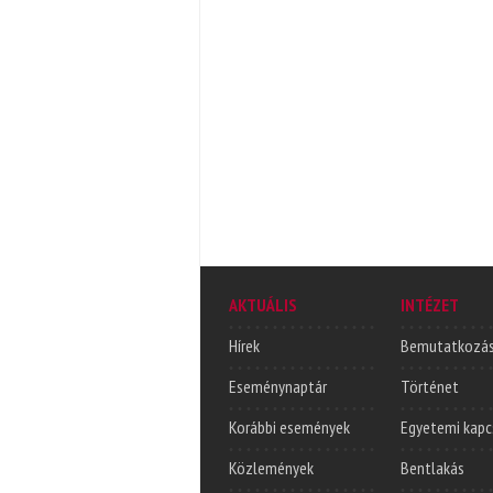
AKTUÁLIS
INTÉZET
Hírek
Bemutatkozá
Eseménynaptár
Történet
Korábbi események
Egyetemi kapc
Közlemények
Bentlakás