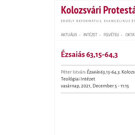
Kolozsvári Protestá
ERDÉLY REFORMÁTUS, EVANGÉLIKUS É
AKTUÁLIS
INTÉZET
FELVÉTELI
OKTA
Search form
Ézsaiás 63,15-64,3
Péter István
:
Ézsaiás 63,15-64,3
. Koloz
Teológiai Intézet
vasárnap, 2021, December 5 - 11:15