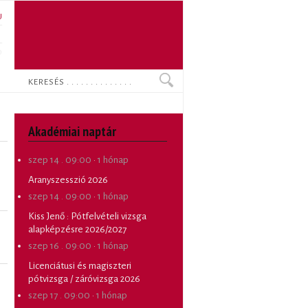
U
N
O
Keresés
Akadémiai naptár
szep 14 . 09:00
·
1 hónap
Aranyszesszió 2026
szep 14 . 09:00
·
1 hónap
Kiss Jenő
:
Pótfelvételi vizsga
alapképzésre 2026/2027
szep 16 . 09:00
·
1 hónap
Licenciátusi és magiszteri
pótvizsga / záróvizsga 2026
szep 17 . 09:00
·
1 hónap