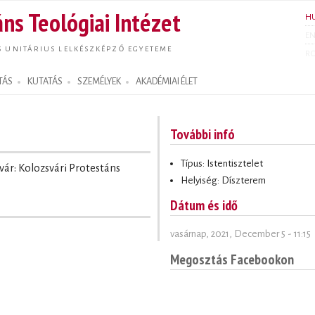
Ugrás a
ns Teológiai Intézet
H
tartalomra
E
S UNITÁRIUS LELKÉSZKÉPZŐ EGYETEME
R
TÁS
KUTATÁS
SZEMÉLYEK
AKADÉMIAI ÉLET
További infó
Típus: Istentisztelet
svár: Kolozsvári Protestáns
Helyiség: Díszterem
Dátum és idő
vasárnap, 2021, December 5 - 11:15
Megosztás Facebookon