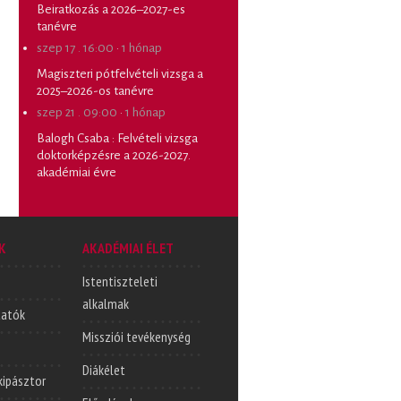
Beiratkozás a 2026–2027-es
tanévre
szep 17 . 16:00
·
1 hónap
Magiszteri pótfelvételi vizsga a
2025–2026-os tanévre
szep 21 . 09:00
·
1 hónap
Balogh Csaba
:
Felvételi vizsga
doktorképzésre a 2026-2027.
akadémiai évre
K
AKADÉMIAI ÉLET
Istentiszteleti
alkalmak
tatók
Missziói tevékenység
Diákélet
lkipásztor