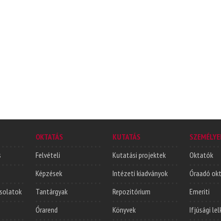
OKTATÁS
KUTATÁS
SZEMÉLYE
s
Felvételi
Kutatási projektek
Oktatók
Képzések
Intézeti kiadványok
Óraadó ok
solatok
Tantárgyak
Repozitórium
Emeriti
Órarend
Könyvek
Ifjúsági le