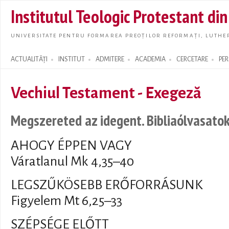
Skip t
Institutul Teologic Protestant di
main
conte
UNIVERSITATE PENTRU FORMAREA PREOȚILOR REFORMAȚI, LUTHER
ACTUALITĂȚI
INSTITUT
ADMITERE
ACADEMIA
CERCETARE
PE
Search form
Vechiul Testament - Exegeză
Megszereted az idegent. Bibliaólvasatok 
AHOGY ÉPPEN VAGY
Váratlanul Mk 4,35–40
LEGSZŰKÖSEBB ERŐFORRÁSUNK
Figyelem Mt 6,25–33
SZÉPSÉGE ELŐTT