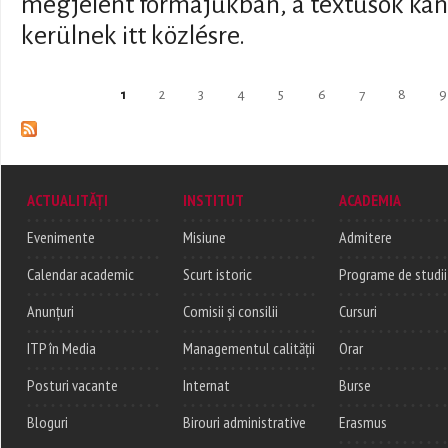
megjelent formájukban, a textusok kano
kerülnek itt közlésre.
Pages
1
2
3
4
5
6
7
8
9
ACTUALITĂȚI
INSTITUT
ACADEMIA
Evenimente
Misiune
Admitere
Calendar academic
Scurt istoric
Programe de studii
Anunțuri
Comisii și consilii
Cursuri
ITP în Media
Managementul calității
Orar
Posturi vacante
Internat
Burse
Bloguri
Birouri administrative
Erasmus