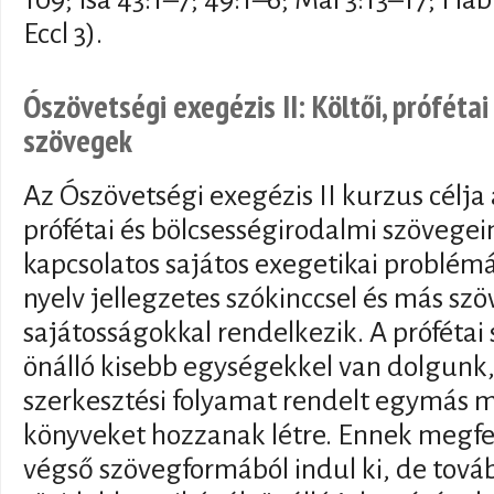
Eccl 3).
Ószövetségi exegézis II: Költői, próféta
szövegek
Az Ószövetségi exegézis II kurzus célja
prófétai és bölcsességirodalmi szövege
kapcsolatos sajátos exegetikai problém
nyelv jellegzetes szókinccsel és más szö
sajátosságokkal rendelkezik. A próféta
önálló kisebb egységekkel van dolgunk
szerkesztési folyamat rendelt egymás me
könyveket hozzanak létre. Ennek megfe
végső szövegformából indul ki, de tová