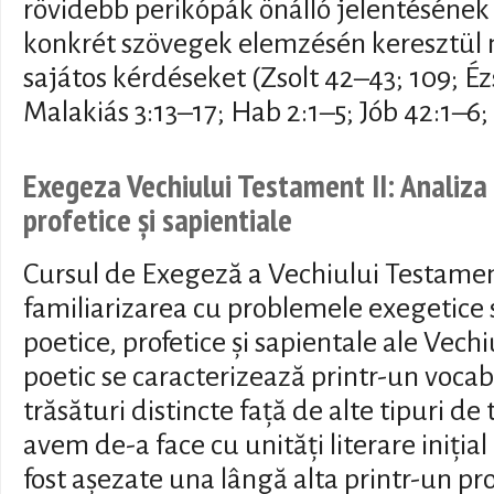
rövidebb perikópák önálló jelentésének 
konkrét szövegek elemzésén keresztül 
sajátos kérdéseket (Zsolt 42–43; 109; Éz
Malakiás 3:13–17; Hab 2:1–5; Jób 42:1–6; 
Exegeza Vechiului Testament II: Analiza 
profetice și sapientiale
Cursul de Exegeză a Vechiului Testamen
familiarizarea cu problemele exegetice s
poetice, profetice și sapientale ale Vec
poetic se caracterizează printr-un vocabu
trăsături distincte față de alte tipuri de 
avem de-a face cu unități literare iniți
fost așezate una lângă alta printr-un pro