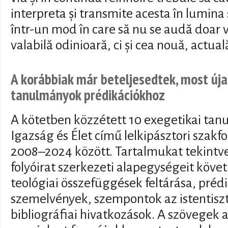
interpreta și transmite acesta în lumina s
într-un mod în care să nu se audă doar 
valabilă odinioară, ci și cea nouă, actual
A korábbiak már beteljesedtek, most új
tanulmányok prédikációkhoz
A kötetben közzétett 10 exegetikai ta
Igazság és Élet című lelkipásztori szakf
2008–2024 között. Tartalmukat tekintve
folyóirat szerkezeti alapegységeit követ
teológiai összefüggések feltárása, prédi
szemelvények, szempontok az istentiszte
bibliográfiai hivatkozások. A szövegek a