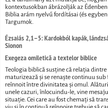
kontextusokban ábrázolják az Édenben 
Biblia arám nyelvű fordításai (és egyben
Targumok.
Ézsaiás 2,1–5: Kardokból kapák, lándzs
Sionon
Exegeza omiletică a textelor biblice
Teologia biblică susține că relația dint
maturizează și se renaște continuu sub 
reînnoit între divinitatea și omul. Alături
unele cazuri, înlocuindu-le, vine mesaju
situație. Cei care au fost chemați să tra
viu și în continuă reînnoire trebuie să ca