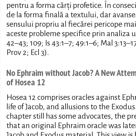
pentru a forma cărți profetice. În conse
de la forma finală a textului, dar avans
sensului propriu al fiecărei pericope mai
aceste probleme specifice prin analiza u
42–43; 109; Is 43:1–7; 49:1–6; Mal 3:13–1
Prov 2; Ecl 3).
No Ephraim without Jacob? A New Attemp
of Hosea 12
Hosea 12 comprises oracles against Ephr
life of Jacob, and allusions to the Exodus
chapter still has some advocates, the p
that an original Ephraim oracle was la
Jacob and Exodus material. This view is