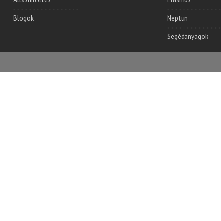
Blogok
Neptun
Segédanyagok