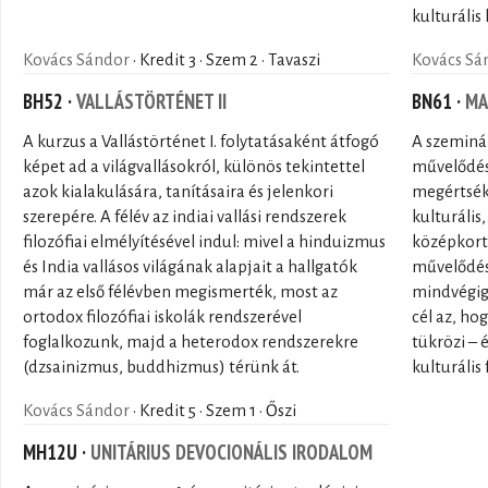
kulturális 
Kovács Sándor
· Kredit 3 · Szem 2 · Tavaszi
Kovács Sá
BH52 ·
VALLÁSTÖRTÉNET II
BN61 ·
MA
A kurzus a Vallástörténet I. folytatásaként átfogó
A szeminár
képet ad a világvallásokról, különös tekintettel
művelődés
azok kialakulására, tanításaira és jelenkori
megértsék
szerepére. A félév az indiai vallási rendszerek
kulturális,
filozófiai elmélyítésével indul: mivel a hinduizmus
középkort
és India vallásos világának alapjait a hallgatók
művelődés
már az első félévben megismerték, most az
mindvégig
ortodox filozófiai iskolák rendszerével
cél az, ho
foglalkozunk, majd a heterodox rendszerekre
tükrözi – 
(dzsainizmus, buddhizmus) térünk át.
kulturális
Kovács Sándor
· Kredit 5 · Szem 1 · Őszi
MH12U ·
UNITÁRIUS DEVOCIONÁLIS IRODALOM