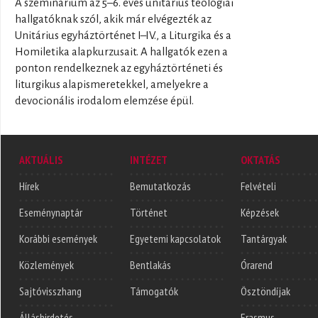
A szeminárium az 5–6. éves unitárius teológiai
hallgatóknak szól, akik már elvégezték az
Unitárius egyháztörténet I–IV., a Liturgika és a
Homiletika alapkurzusait. A hallgatók ezen a
ponton rendelkeznek az egyháztörténeti és
liturgikus alapismeretekkel, amelyekre a
devocionális irodalom elemzése épül.
AKTUÁLIS
INTÉZET
OKTATÁS
Hírek
Bemutatkozás
Felvételi
Eseménynaptár
Történet
Képzések
Korábbi események
Egyetemi kapcsolatok
Tantárgyak
Közlemények
Bentlakás
Órarend
Sajtóvisszhang
Támogatók
Ösztöndíjak
Álláshirdetés
Erasmus