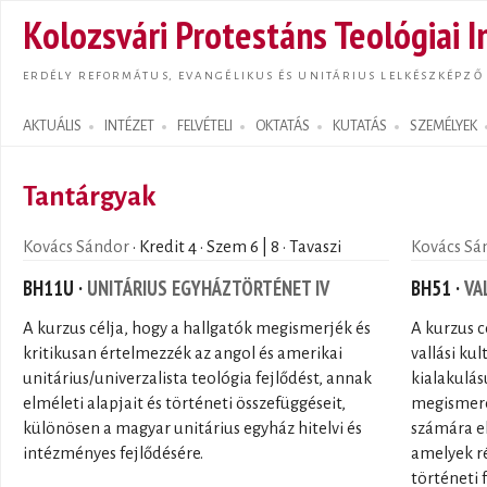
Ugrás
Kolozsvári Protestáns Teológiai I
tarta
ERDÉLY REFORMÁTUS, EVANGÉLIKUS ÉS UNITÁRIUS LELKÉSZKÉPZŐ
AKTUÁLIS
INTÉZET
FELVÉTELI
OKTATÁS
KUTATÁS
SZEMÉLYEK
Search form
Tantárgyak
Kovács Sándor
· Kredit 4 · Szem 6 | 8 · Tavaszi
Kovács Sá
BH11U ·
UNITÁRIUS EGYHÁZTÖRTÉNET IV
BH51 ·
VA
A kurzus célja, hogy a hallgatók megismerjék és
A kurzus c
kritikusan értelmezzék az angol és amerikai
vallási ku
unitárius/univerzalista teológia fejlődést, annak
kialakulás
elméleti alapjait és történeti összefüggéseit,
megismerés
különösen a magyar unitárius egyház hitelvi és
számára e
intézményes fejlődésére.
amelyek ré
történeti f