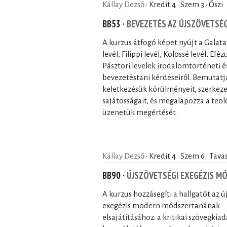
Kállay Dezső
· Kredit 4 · Szem 3 · Őszi
BB53 ·
BEVEZETÉS AZ ÚJSZÖVETSÉGB
A kurzus átfogó képet nyújt a Galata
levél, Filippi levél, Kolossé levél, Efézu
Pásztori levelek irodalomtörténeti é
bevezetéstani kérdéseiről. Bemutatj
keletkezésük körülményeit, szerkezet
sajátosságait, és megalapozza a teoló
üzenetük megértését.
Kállay Dezső
· Kredit 4 · Szem 6 · Tava
BB90 ·
ÚJSZÖVETSÉGI EXEGÉZIS M
A kurzus hozzásegíti a hallgatót az ú
exegézis modern módszertanának
elsajátításához: a kritikai szövegkia