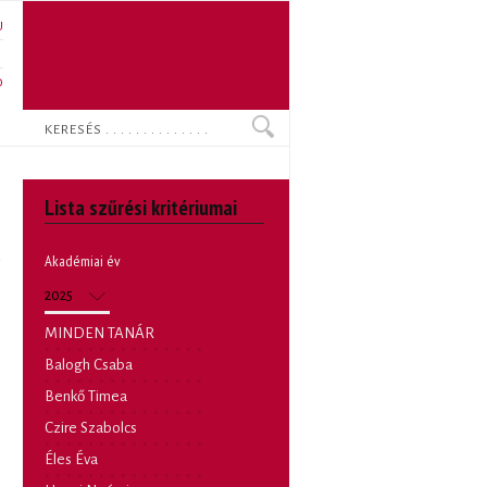
U
N
O
Keresés
Lista szűrési kritériumai
Akadémiai év
Akadémiai év
Év
MINDEN TANÁR
Balogh Csaba
Benkő Timea
Czire Szabolcs
Éles Éva