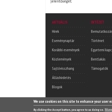
jelentőségét.
AKTUÁLIS
INTÉZET
Hírek
Bemutatkozá
Eseménynaptár
Történet
Korábbi események
Egyetemi kapc
Közlemények
Bentlakás
Sajtóvisszhang
Támogatók
Álláshirdetés
Blogok
We use cookies on this site to enhance your user 
More
By clicking the Accept button, you agree to us doing so.