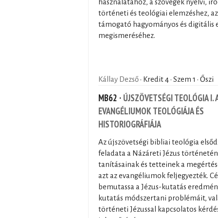
használatához, a szövegek nyelvi, ir
történeti és teológiai elemzéshez, az
támogató hagyományos és digitális 
megismeréséhez.
Kállay Dezső
· Kredit 4 · Szem 1 · Őszi
MB62 ·
ÚJSZÖVETSÉGI TEOLÓGIA I. 
EVANGÉLIUMOK TEOLÓGIÁJA ÉS
HISTORIOGRÁFIÁJA
Az újszövetségi bibliai teológia első
feladata a Názáreti Jézus történetén
tanításainak és tetteinek a megérté
azt az evangéliumok feljegyezték. Cé
bemutassa a Jézus-kutatás eredmény
kutatás módszertani problémáit, va
történeti Jézussal kapcsolatos kérdé