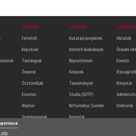
OKTATÁS
KUTATÁS
SZEMÉLYE
s
Felvételi
Kutatási projektek
Oktatók
Képzések
Intézeti kiadványok
Óraadó ok
solatok
Tantárgyak
Repozitórium
Emeriti
Órarend
Könyvek
Ifjúsági le
Ösztöndíjak
Tanulmányok
Könyvtár
Erasmus
Studia (SDTP)
Adminisztr
Neptun
Református Szemle
Doktorok
Segédanyagok
Könyvtár
experience
Login
Sajá
 info