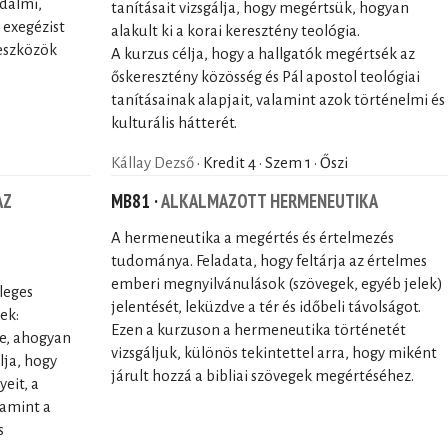
odalmi,
tanításait vizsgálja, hogy megértsük, hogyan
 exegézist
alakult ki a korai keresztény teológia.
eszközök
A kurzus célja, hogy a hallgatók megértsék az
őskeresztény közösség és Pál apostol teológiai
tanításainak alapjait, valamint azok történelmi és
kulturális hátterét.
Kállay Dezső
· Kredit 4 · Szem 1 · Őszi
AZ
MB81 ·
ALKALMAZOTT HERMENEUTIKA
A hermeneutika a megértés és értelmezés
tudománya. Feladata, hogy feltárja az értelmes
emberi megnyilvánulások (szövegek, egyéb jelek)
dleges
jelentését, leküzdve a tér és időbeli távolságot.
ek:
Ezen a kurzuson a hermeneutika történetét
se, ahogyan
vizsgáljuk, különös tekintettel arra, hogy miként
lja, hogy
járult hozzá a bibliai szövegek megértéséhez.
eit, a
lamint a
s