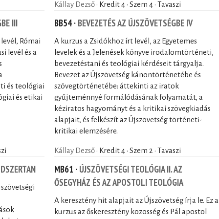
Kállay Dezső
· Kredit 4 · Szem 4 · Tavaszi
E III
BB54 ·
BEVEZETÉS AZ ÚJSZÖVETSÉGBE IV
 levél, Római
A kurzus a Zsidókhoz írt levél, az Egyetemes
si levél és a
levelek és a Jelenések könyve irodalomtörténeti,
s
bevezetéstani és teológiai kérdéseit tárgyalja.
a
Bevezet az Újszövetség kánontörténetébe és
i és teológiai
szövegtörténetébe: áttekinti az iratok
giai és etikai
gyűjteménnyé formálódásának folyamatát, a
kéziratos hagyományt és a kritikai szövegkiadás
alapjait, és felkészít az Újszövetség történeti-
kritikai elemzésére.
szi
Kállay Dezső
· Kredit 4 · Szem 2 · Tavaszi
ÓDSZERTAN
MB61 ·
ÚJSZÖVETSÉGI TEOLÓGIA II. AZ
ŐSEGYHÁZ ÉS AZ APOSTOLI TEOLÓGIA
jszövetségi
A keresztény hit alapjait az Újszövetség írja le. Ez a
dások
kurzus az őskeresztény közösség és Pál apostol