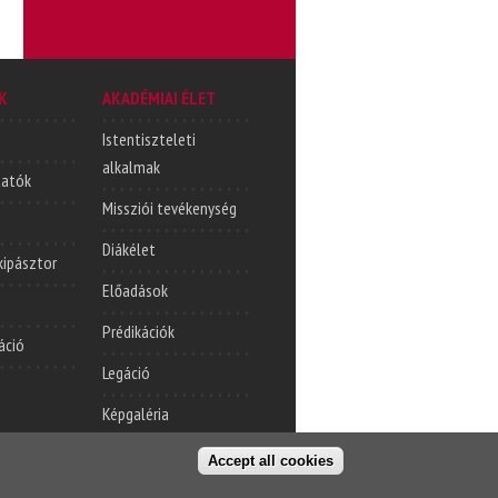
K
AKADÉMIAI ÉLET
Istentiszteleti
alkalmak
tatók
Missziói tevékenység
Diákélet
lkipásztor
Előadások
Prédikációk
áció
Legáció
Képgaléria
Accept all cookies
t oldal
Cím
Kapcsolatfelvétel
© KPTI