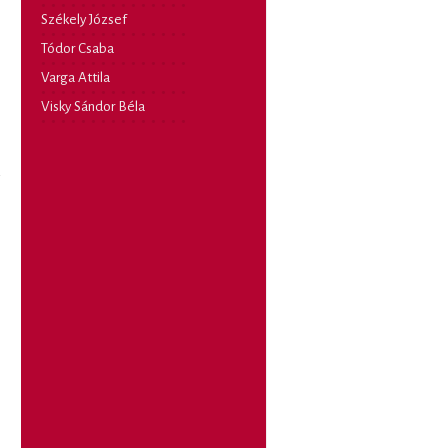
Székely József
Tódor Csaba
Varga Attila
Visky Sándor Béla