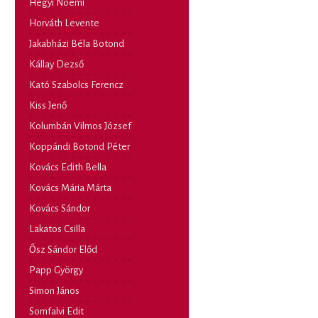
Hegyi Noémi
Horváth Levente
Jakabházi Béla Botond
Kállay Dezső
Kató Szabolcs Ferencz
Kiss Jenő
Kolumbán Vilmos József
Koppándi Botond Péter
Kovács Edith Bella
Kovács Mária Márta
Kovács Sándor
Lakatos Csilla
Ősz Sándor Előd
Papp György
Simon János
Somfalvi Edit