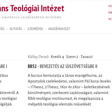
Ugrás a
ns Teológiai Intézet
H
tartalomra
E
S UNITÁRIUS LELKÉSZKÉPZŐ EGYETEME
R
TÁS
KUTATÁS
SZEMÉLYEK
AKADÉMIAI ÉLET
Kállay Dezső
· Kredit 4 · Szem 2 · Tavaszi
BE I
BB52 ·
BEVEZETÉS AZ ÚJSZÖVETSÉGBE II
tikus
A kurzus bemutatja a János evangéliuma, az
s
Apostolok cselekedetei, valamint Pál korai levelei
– 1Thessz, 2Thessz, 1Kor és 2Kor – keletkezésének
átteréről. A
körülményeit, szerkezeti sajátosságait, valamint
 teológiai
főbb teológiai motívumait, és megalapozza a
gálják.
mélyebb teológiai elemzés művelését.