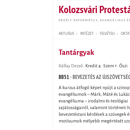
Kolozsvári Protestá
ERDÉLY REFORMÁTUS, EVANGÉLIKUS É
AKTUÁLIS
INTÉZET
FELVÉTELI
OKTA
Search form
Tantárgyak
Kállay Dezső
· Kredit 4 · Szem 1 · Őszi
BB51 ·
BEVEZETÉS AZ ÚJSZÖVETSÉG
A kurzus átfogó képet nyújt a szinop
evangéliumok – Márk, Máté és Lukác
evangéliuma – irodalmi és teológiai
sajátosságairól, valamint történeti h
bevezetéstani kérdések a szövegek és
motívumok mélyebb megértését szol