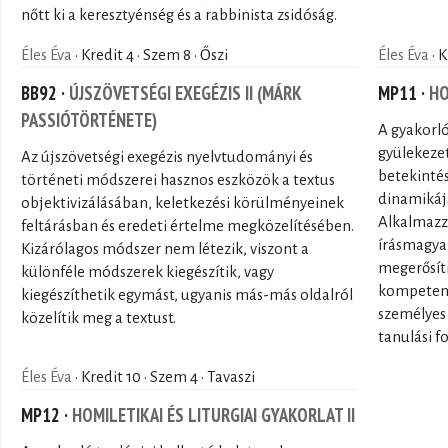
nőtt ki a keresztyénség és a rabbinista zsidóság.
Éles Éva
· Kredit 4 · Szem 8 · Őszi
Éles Éva
· K
BB92 ·
ÚJSZÖVETSÉGI EXEGÉZIS II (MÁRK
MP11 ·
HO
PASSIÓTÖRTÉNETE)
A gyakorló
gyülekezet
Az újszövetségi exegézis nyelvtudományi és
betekintés
történeti módszerei hasznos eszközök a textus
dinamikájá
objektivizálásában, keletkezési körülményeinek
Alkalmazza
feltárásban és eredeti értelme megközelítésében.
írásmagyar
Kizárólagos módszer nem létezik, viszont a
megerősíti
különféle módszerek kiegészítik, vagy
kompetenci
kiegészíthetik egymást, ugyanis más-más oldalról
személyes é
közelítik meg a textust.
tanulási f
Éles Éva
· Kredit 10 · Szem 4 · Tavaszi
MP12 ·
HOMILETIKAI ÉS LITURGIAI GYAKORLAT II