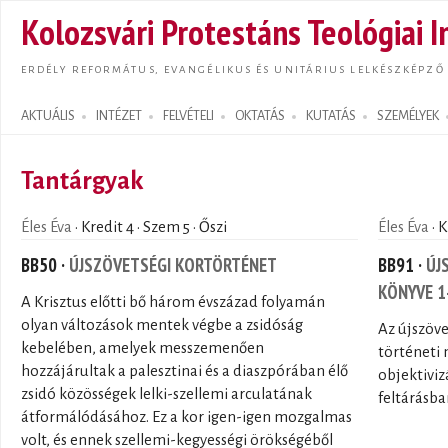
Ugrás
Kolozsvári Protestáns Teológiai I
tarta
ERDÉLY REFORMÁTUS, EVANGÉLIKUS ÉS UNITÁRIUS LELKÉSZKÉPZŐ
AKTUÁLIS
INTÉZET
FELVÉTELI
OKTATÁS
KUTATÁS
SZEMÉLYEK
Search form
Tantárgyak
Éles Éva
· Kredit 4 · Szem 5 · Őszi
Éles Éva
· K
BB50 ·
ÚJSZÖVETSÉGI KORTÖRTÉNET
BB91 ·
ÚJ
KÖNYVE 1
A Krisztus előtti bő három évszázad folyamán
olyan változások mentek végbe a zsidóság
Az újszöve
kebelében, amelyek messzemenően
történeti 
hozzájárultak a palesztinai és a diaszpórában élő
objektivi
zsidó közösségek lelki-szellemi arculatának
feltárásba
átformálódásához. Ez a kor igen-igen mozgalmas
volt, és ennek szellemi-kegyességi örökségéből