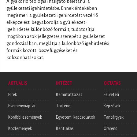
A gyakorló teológiai hallgató beletanul a
gyülekezeti igehirdetésbe. Ennek érdekében
megismeri a gyülekezeti igehirdetést vezérlő
elképzelést, begyakorolja a gyülekezeti
igehirdetés különböző formáit, tudatosítja
magában azok jellegzetes szerepét a gyülekezet
gondozásában, meglátja a különböző igehirdetési
formák közötti összefüggéseket és
kölcsönhatásokat.
AKTUÁLIS
INTÉZET
OKTATÁS
Hírek
Bemutatkozás
Felvételi
Eseménynaptár
Történet
Képzések
Korábbi események
Egyetemi kapcsolatok
Tantárgyak
Közlemények
Bentlakás
Órarend