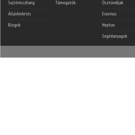
Sajtóvisszhang
Támogatók
Ösztöndíjak
Álláshirdetés
Erasmus
Blogok
Neptun
Segédanyagok