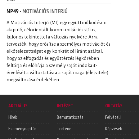
MP49 ·
MOTIVÁCIÓS INTERJÚ
A Motivációs Interjú (MI) egy együttműködésen
alapuló, célorientált kommunikációs stílus,
különös tekintettel a változás nyelvére. Arra
tervezték, hogy erősítse a személyes motivációt és
elkötelezettséget egy konkrét cél iránt azáltal,
hogy az elfogadás és együttérzés légkörében
feltárja és előhívja a személy saját indokait-
érvelését a változtatásra a saját maga (életvitele)
megváltozása érdekében.
AKTUÁLIS
INTÉZET
OKTATÁS
Hírek
Bemutatkozás
Felvételi
Eseménynaptár
Történet
Képzések