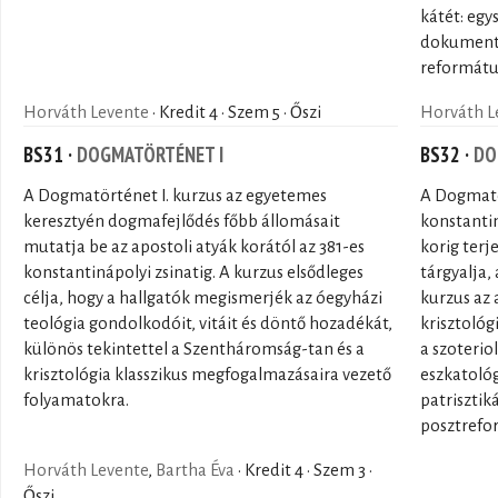
kátét: egy
dokumentu
református
Horváth Levente
· Kredit 4 · Szem 5 · Őszi
Horváth L
BS31 ·
DOGMATÖRTÉNET I
BS32 ·
DO
A Dogmatörténet I. kurzus az egyetemes
A Dogmatör
keresztyén dogmafejlődés főbb állomásait
konstantin
mutatja be az apostoli atyák korától az 381-es
korig terj
konstantinápolyi zsinatig. A kurzus elsődleges
tárgyalja,
célja, hogy a hallgatók megismerjék az óegyházi
kurzus az 
teológia gondolkodóit, vitáit és döntő hozadékát,
krisztológ
különös tekintettel a Szentháromság-tan és a
a szoterio
krisztológia klasszikus megfogalmazásaira vezető
eszkatológ
folyamatokra.
patrisztik
posztrefor
Horváth Levente
,
Bartha Éva
· Kredit 4 · Szem 3 ·
Őszi