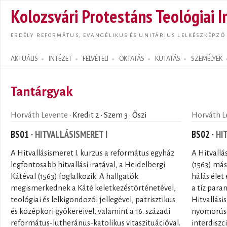
Ugrás
Kolozsvári Protestáns Teológiai I
tarta
ERDÉLY REFORMÁTUS, EVANGÉLIKUS ÉS UNITÁRIUS LELKÉSZKÉPZŐ
AKTUÁLIS
INTÉZET
FELVÉTELI
OKTATÁS
KUTATÁS
SZEMÉLYEK
Search form
Tantárgyak
Horváth Levente
· Kredit 2 · Szem 3 · Őszi
Horváth L
BS01 ·
HITVALLÁSISMERET I
BS02 ·
HI
A Hitvallásismeret I. kurzus a református egyház
A Hitvallá
legfontosabb hitvallási iratával, a Heidelbergi
(1563) más
Kátéval (1563) foglalkozik. A hallgatók
hálás élet
megismerkednek a Káté keletkezéstörténetével,
a tíz para
teológiai és lelkigondozói jellegével, patrisztikus
Hitvallási
és középkori gyökereivel, valamint a 16. századi
nyomorúság
református-lutheránus-katolikus vitaszituációval.
interdiszc