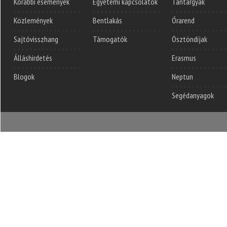
Korábbi események
Egyetemi kapcsolatok
Tantárgyak
Közlemények
Bentlakás
Órarend
Sajtóvisszhang
Támogatók
Ösztöndíjak
Álláshirdetés
Erasmus
Blogok
Neptun
Segédanyagok