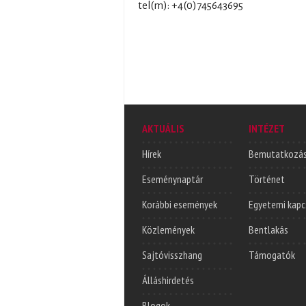
tel(m): +4(0)745643695
AKTUÁLIS
INTÉZET
Hírek
Bemutatkozá
Eseménynaptár
Történet
Korábbi események
Egyetemi kapc
Közlemények
Bentlakás
Sajtóvisszhang
Támogatók
Álláshirdetés
Blogok