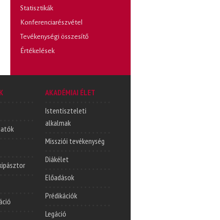
Statisztikák
Konferenciarészvétel
Tevékenységi összesítő
Értékelések
K
AKADÉMIAI ÉLET
Istentiszteleti
alkalmak
tatók
Missziói tevékenység
Diákélet
lkipásztor
Előadások
Prédikációk
áció
Legáció