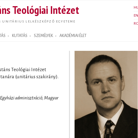
Ugrás a
ns Teológiai Intézet
H
tartalomra
E
S UNITÁRIUS LELKÉSZKÉPZŐ EGYETEME
R
TÁS
KUTATÁS
SZEMÉLYEK
AKADÉMIAI ÉLET
stáns Teológiai Intézet
anára (unitárius szakirány).
, Egyházi adminisztráció, Magyar