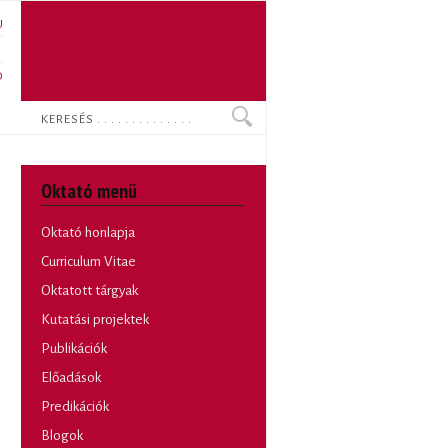
U
N
O
Keresés
Oktató menü
Oktató honlapja
Curriculum Vitae
Oktatott tárgyak
Kutatási projektek
Publikációk
Előadások
Predikációk
Blogok