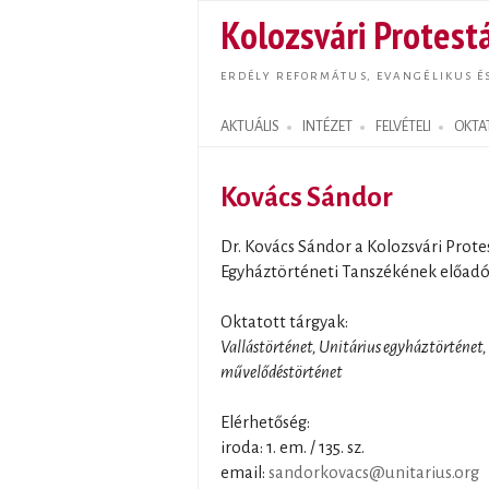
Kolozsvári Protestá
ERDÉLY REFORMÁTUS, EVANGÉLIKUS É
AKTUÁLIS
INTÉZET
FELVÉTELI
OKTA
Search form
Kovács Sándor
Dr. Kovács Sándor a Kolozsvári Prote
Egyháztörténeti Tanszékének előadót
Oktatott tárgyak:
Vallástörténet, Unitárius egyháztörténet
művelődéstörténet
Elérhetőség:
iroda: 1. em. / 135. sz.
email:
sandorkovacs@unitarius.org