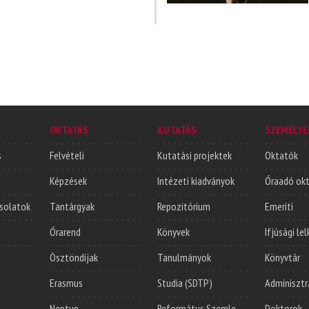
OKTATÁS
KUTATÁS
SZEMÉLYE
s
Felvételi
Kutatási projektek
Oktatók
Képzések
Intézeti kiadványok
Óraadó ok
solatok
Tantárgyak
Repozitórium
Emeriti
Órarend
Könyvek
Ifjúsági le
Ösztöndíjak
Tanulmányok
Könyvtár
Erasmus
Studia (SDTP)
Adminisztr
Neptun
Református Szemle
Doktorok