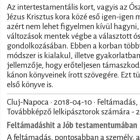
Az intertestamentális kort, vagyis az Ósz
Jézus Krisztus kora közé eső igen-igen
azért nem lehet figyelmen kívül hagyni, 
változások mentek végbe a választott ó
gondolkozásában. Ebben a korban többf
módszer is kialakul, illetve gyakorlatba
jellemzője, hogy erőteljesen támaszkod
kánon könyveinek írott szövegére. Ezt 
első könyve is.
Cluj-Napoca ·
2018-04-10
· Feltámadás, h
Továbbképző lelkipásztorok számára - 20
Feltámadáshit a Jób testamentumában
A feltámadás, pontosabban a személy, 