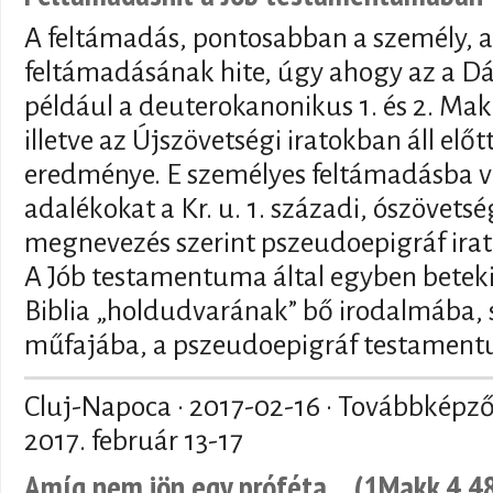
A feltámadás, pontosabban a személy, 
feltámadásának hite, úgy ahogy az a D
például a deuterokanonikus 1. és 2. M
illetve az Újszövetségi iratokban áll el
eredménye. E személyes feltámadásba ve
adalékokat a Kr. u. 1. századi, ószövetsé
megnevezés szerint pszeudoepigráf irat
A Jób testamentuma által egyben betekin
Biblia „holdudvarának” bő irodalmába, 
műfajába, a pszeudoepigráf testamen
Cluj-Napoca ·
2017-02-16
· Továbbképző 
2017. február 13-17
Amíg nem jön egy próféta… (1Makk 4,48)