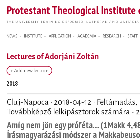
Skip t
Protestant Theological Institute
main
conte
THE UNIVERSITY TRAINING REFORMED, LUTHERAN AND UNITARIA
NEWS
INSTITUTE
APPLICATION
ACADEMIA
RESEARCH
STAFF
Search form
Lectures of Adorjáni Zoltán
+ Add new lecture
2018
Cluj-Napoca ·
2018-04-12
· Feltámadás, h
Továbbképző lelkipásztorok számára - 20
Amíg nem jön egy próféta… (1Makk 4,48)
Írásmagyarázási módszer a Makkabeuso