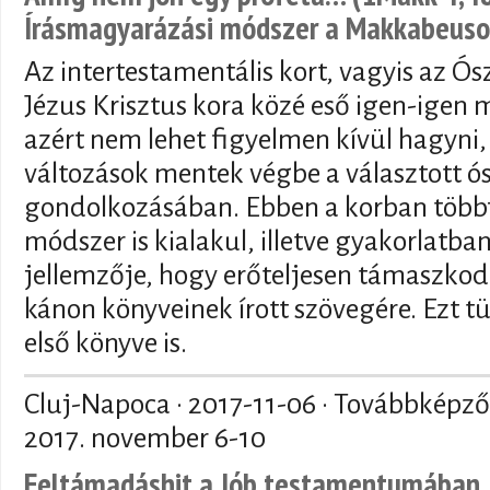
Írásmagyarázási módszer a Makkabeuso
Az intertestamentális kort, vagyis az Ósz
Jézus Krisztus kora közé eső igen-igen
azért nem lehet figyelmen kívül hagyni, 
változások mentek végbe a választott ó
gondolkozásában. Ebben a korban többf
módszer is kialakul, illetve gyakorlatba
jellemzője, hogy erőteljesen támaszkod
kánon könyveinek írott szövegére. Ezt 
első könyve is.
Cluj-Napoca ·
2017-11-06
· Továbbképző 
2017. november 6-10
Feltámadáshit a Jób testamentumában