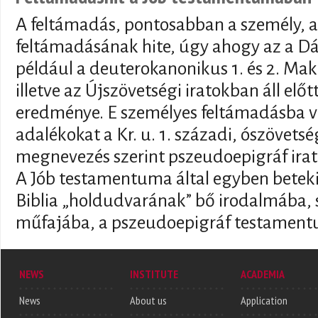
A feltámadás, pontosabban a személy, 
feltámadásának hite, úgy ahogy az a D
például a deuterokanonikus 1. és 2. M
illetve az Újszövetségi iratokban áll el
eredménye. E személyes feltámadásba ve
adalékokat a Kr. u. 1. századi, ószövetsé
megnevezés szerint pszeudoepigráf irat
A Jób testamentuma által egyben betekin
Biblia „holdudvarának” bő irodalmába, 
műfajába, a pszeudoepigráf testamen
NEWS
INSTITUTE
ACADEMIA
News
About us
Application