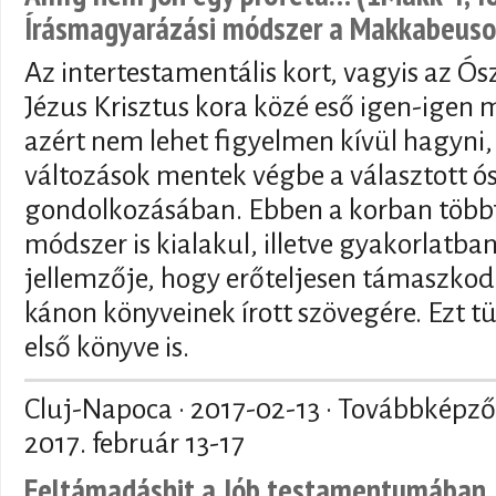
Írásmagyarázási módszer a Makkabeuso
Az intertestamentális kort, vagyis az Ósz
Jézus Krisztus kora közé eső igen-igen
azért nem lehet figyelmen kívül hagyni, 
változások mentek végbe a választott ó
gondolkozásában. Ebben a korban többf
módszer is kialakul, illetve gyakorlatba
jellemzője, hogy erőteljesen támaszkod
kánon könyveinek írott szövegére. Ezt 
első könyve is.
Cluj-Napoca ·
2017-02-13
· Továbbképző 
2017. február 13-17
Feltámadáshit a Jób testamentumában