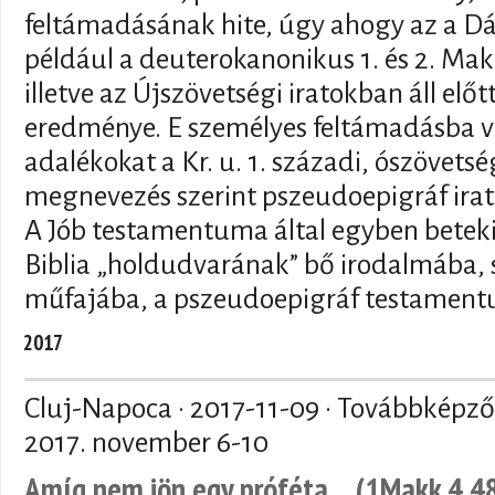
feltámadásának hite, úgy ahogy az a D
például a deuterokanonikus 1. és 2. M
illetve az Újszövetségi iratokban áll el
eredménye. E személyes feltámadásba ve
adalékokat a Kr. u. 1. századi, ószövetsé
megnevezés szerint pszeudoepigráf irat
A Jób testamentuma által egyben betekin
Biblia „holdudvarának” bő irodalmába, 
műfajába, a pszeudoepigráf testamen
2017
Cluj-Napoca ·
2017-11-09
· Továbbképző 
2017. november 6-10
Amíg nem jön egy próféta… (1Makk 4,48)