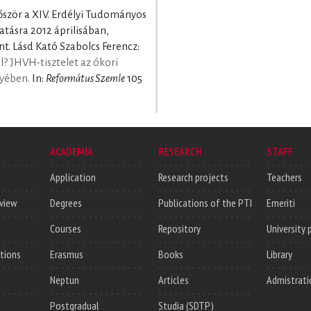
őször a XIV. Erdélyi Tudományos
tásra 2012 áprilisában,
. Lásd Kató Szabolcs Ferencz:
? JHVH-tisztelet az ókori
nyében.
In:
Református Szemle
105
ACADEMIA
RESEARCH
STAFF
Application
Research projects
Teachers
rview
Degrees
Publications of the PTI
Emeriti
Courses
Repository
University 
utions
Erasmus
Books
Library
Neptun
Articles
Admistrati
Postgradual
Studia (SDTP)