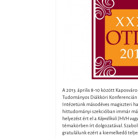
A 2013. április 8-10 között Kaposvá
Tudományos Diákköri Konferencián K
Intézetünk másodéves magiszteri hall
hittudományi szekcióban immár más
helyezést ért el a
Képnélküli JHVH vagy 
témakörben írt dolgozatával. Szabolc
gratulálunk ezért a kiemelkedő telje