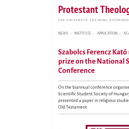
Protestant Theolog
THE UNIVERSITY TRAINING REFORMED
NEWS
INSTITUTE
APPLICATION
AC
Search form
Szabolcs Ferencz Kató r
prize on the National 
Conference
On the biannual conference organise
Scientific Student Society of Hungar
presented a paper in religious studie
Old Testament.