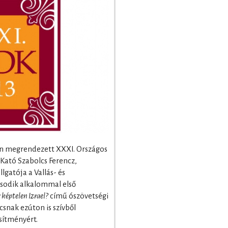
ron megrendezett XXXI. Országos
ató Szabolcs Ferencz,
gatója a Vallás- és
odik alkalommal első
képtelen Izrael?
című ószövetségi
snak ezúton is szívből
sítményért.