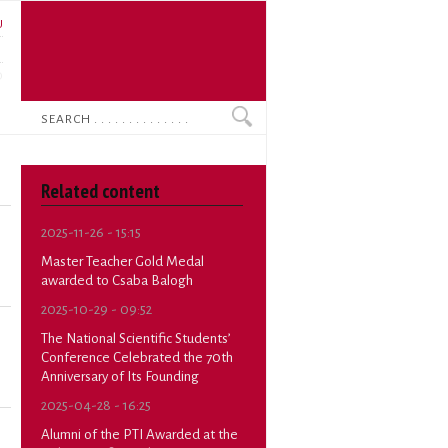
U
N
O
Search
Related content
2025-11-26 - 15:15
Master Teacher Gold Medal
awarded to Csaba Balogh
2025-10-29 - 09:52
The National Scientific Students’
Conference Celebrated the 70th
Anniversary of Its Founding
2025-04-28 - 16:25
Alumni of the PTI Awarded at the