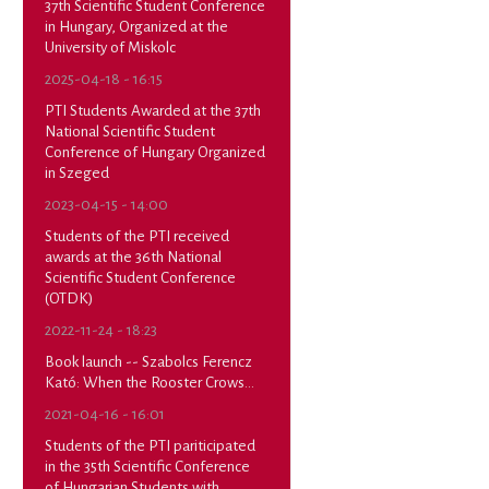
37th Scientific Student Conference
in Hungary, Organized at the
University of Miskolc
2025-04-18 - 16:15
PTI Students Awarded at the 37th
National Scientific Student
Conference of Hungary Organized
in Szeged
2023-04-15 - 14:00
Students of the PTI received
awards at the 36th National
Scientific Student Conference
(OTDK)
2022-11-24 - 18:23
Book launch -- Szabolcs Ferencz
Kató: When the Rooster Crows...
2021-04-16 - 16:01
Students of the PTI pariticipated
in the 35th Scientific Conference
of Hungarian Students with