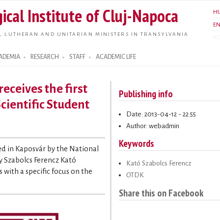
Skip to
ical Institute of Cluj-Napoca
H
main
E
content
, LUTHERAN AND UNITARIAN MINISTERS IN TRANSYLVANIA
R
ADEMIA
RESEARCH
STAFF
ACADEMIC LIFE
eceives the first
Publishing info
Scientific Student
Date: 2013-04-12 - 22:55
Author: webadmin
Keywords
d in Kaposvár by the National
y Szabolcs Ferencz Kató
Kató Szabolcs Ferencz
s with a specific focus on the
OTDK
Share this on Facebook