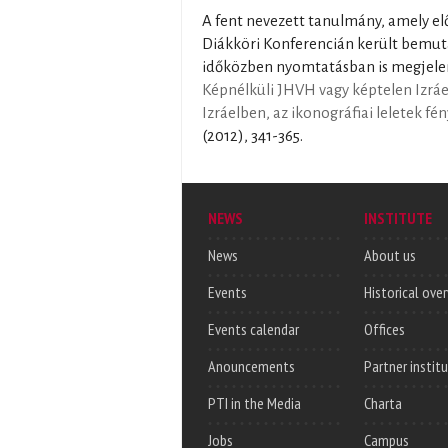
A fent nevezett tanulmány, amely el
Diákköri Konferencián került bemuta
időközben nyomtatásban is megjelent
Képnélküli JHVH vagy képtelen Izráel
Izráelben, az ikonográfiai leletek fé
(2012), 341-365.
NEWS
INSTITUTE
News
About us
Events
Historical ove
Events calendar
Offices
Anouncements
Partner instit
PTI in the Media
Charta
Jobs
Campus