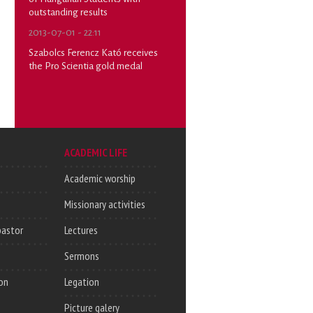
outstanding results
2013-07-01 - 22:11
Szabolcs Ferencz Kató receives
the Pro Scientia gold medal
ACADEMIC LIFE
Academic worship
Missionary activities
pastor
Lectures
Sermons
on
Legation
Picture galery