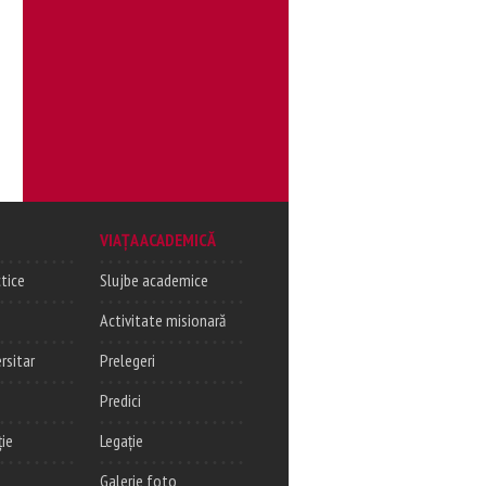
VIAȚA ACADEMICĂ
tice
Slujbe academice
Activitate misionară
rsitar
Prelegeri
Predici
ție
Legație
Galerie foto