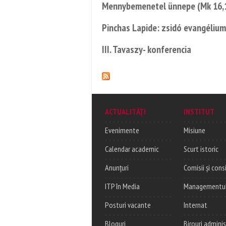
Mennybemenetel ünnepe (Mk 16,
Pinchas Lapide: zsidó evangéliu
III. Tavaszy- konferencia
ACTUALITĂȚI
INSTITUT
Evenimente
Misiune
Calendar academic
Scurt istoric
Anunțuri
Comisii și consi
ITP în Media
Managementul c
Posturi vacante
Internat
Bloguri
Birouri adminis