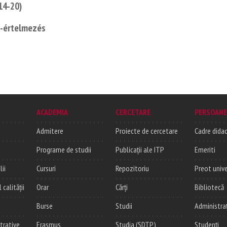
14-20)
m-értelmezés
ACADEMIA
CERCETARE
PERSOANE
Admitere
Proiecte de cercetare
Cadre didac
Programe de studii
Publicații ale ITP
Emeriti
lii
Cursuri
Repozitoriu
Preot unive
alității
Orar
Cărți
Bibliotecă
Burse
Studii
Administra
trative
Erasmus
Studia (SDTP)
Studenți