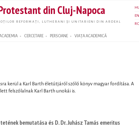
Skip to
 Protestant din Cluj-Napoca
H
main
E
content
OȚILOR REFORMAȚI, LUTHERANI ȘI UNITARIENI DIN ARDEAL
R
ACADEMIA
CERCETARE
PERSOANE
VIAȚA ACADEMICĂ
 kerül a Karl Barth életútjáról szóló könyv magyar fordítása. A
t felszólalnak Karl Barth unokái is.
ötetének bemutatása és D. Dr. Juhász Tamás emeritus