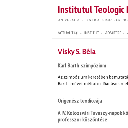
Institutul Teologic
UNIVERSITATE PENTRU FORMAREA PRE
ACTUALITĂȚI
INSTITUT
ADMITERE
Search form
Visky S. Béla
Karl Barth-szimpózium
Az szimpózium keretében bemutatásra
Barth-művet méltató előadások mellet
Órigenész teodiceája
A IV. Kolozsvári Tavaszy-napok k
professzor köszöntése