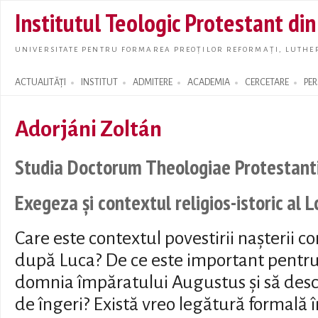
Skip t
Institutul Teologic Protestant di
main
conte
UNIVERSITATE PENTRU FORMAREA PREOȚILOR REFORMAȚI, LUTHER
ACTUALITĂȚI
INSTITUT
ADMITERE
ACADEMIA
CERCETARE
PE
Search form
Adorjáni Zoltán
Studia Doctorum Theologiae Protestant
Exegeza și contextul religios-istoric al 
Care este contextul povestirii nașterii 
după Luca? De ce este important pentr
domnia împăratului Augustus și să des
de îngeri? Există vreo legătură formală î