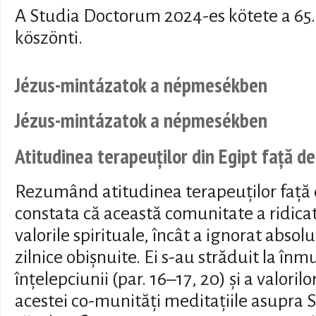
A Studia Doctorum 2024-es kötete a 65.
köszönti.
Jézus-mintázatok a népmesékben
Jézus-mintázatok a népmesékben
Atitudinea terapeuților din Egipt față d
Rezumând atitudinea terapeuților față
constata că această comunitate a ridicat 
valorile spirituale, încât a ignorat absolu
zilnice obișnuite. Ei s-au străduit la înm
înțelepciunii (par. 16–17, 20) și a valorilo
acestei co-munități meditațiile asupra Sf