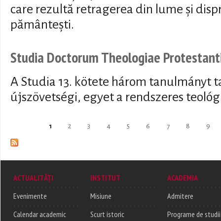
care rezultă retragerea din lume și disp
pământești.
Studia Doctorum Theologiae Protestant
A Studia 13. kötete három tanulmányt t
újszövetségi, egyet a rendszeres teológ
Pages
1
2
3
4
5
6
7
8
9
ACTUALITĂȚI
INSTITUT
ACADEMIA
Evenimente
Misiune
Admitere
Calendar academic
Scurt istoric
Programe de studii