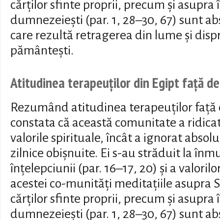
cărților sfinte proprii, precum și asupra 
dumnezeiești (par. 1, 28–30, 67) sunt ab
care rezultă retragerea din lume și disp
pământești.
Atitudinea terapeuților din Egipt față d
Rezumând atitudinea terapeuților față
constata că această comunitate a ridicat 
valorile spirituale, încât a ignorat absolu
zilnice obișnuite. Ei s-au străduit la înm
înțelepciunii (par. 16–17, 20) și a valorilo
acestei co-munități meditațiile asupra Sf
cărților sfinte proprii, precum și asupra 
dumnezeiești (par. 1, 28–30, 67) sunt ab