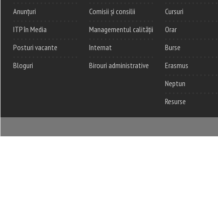
Anunțuri
Comisii și consilii
Cursuri
ITP în Media
Managementul calității
Orar
Posturi vacante
Internat
Burse
Bloguri
Birouri administrative
Erasmus
Neptun
Resurse