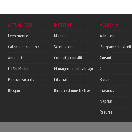
ACTUALITĂȚI
INSTITUT
ACADEMIA
Evenimente
Misiune
Admitere
Calendar academic
Scurt istoric
Programe de studii
Anunțuri
Comisii și consilii
Cursuri
ITP în Media
Managementul calității
Orar
Posturi vacante
Internat
Burse
Bloguri
Birouri administrative
Erasmus
Neptun
Resurse