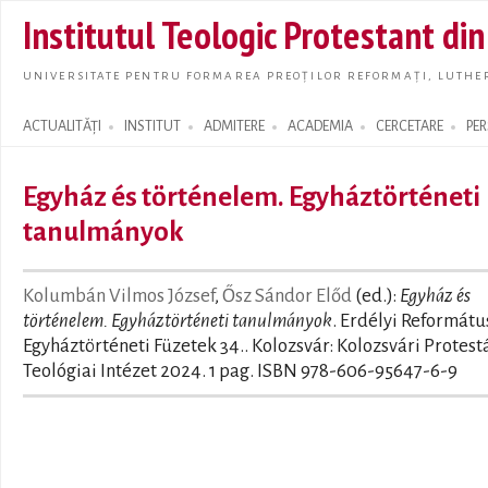
Skip t
Institutul Teologic Protestant di
main
conte
UNIVERSITATE PENTRU FORMAREA PREOȚILOR REFORMAȚI, LUTHER
ACTUALITĂȚI
INSTITUT
ADMITERE
ACADEMIA
CERCETARE
PE
Search form
Egyház és történelem. Egyháztörténeti
tanulmányok
Kolumbán Vilmos József
,
Ősz Sándor Előd
(ed.):
Egyház és
történelem. Egyháztörténeti tanulmányok
. Erdélyi Reformátu
Egyháztörténeti Füzetek 34.. Kolozsvár: Kolozsvári Protest
Teológiai Intézet 2024. 1 pag. ISBN 978-606-95647-6-9