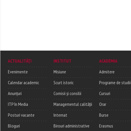
ACTUALITĂȚI
INSTITUT
ACADEMIA
Evenimente
Misiune
Admitere
Calendar academic
Scurt istoric
Programe de studii
Anunțuri
Comisii și consilii
Cursuri
ITP în Media
Managementul calității
Orar
Posturi vacante
Internat
Burse
Bloguri
Birouri administrative
Erasmus