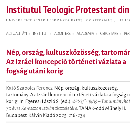
Skip t
Institutul Teologic Protestant di
main
conte
UNIVERSITATE PENTRU FORMAREA PREOȚILOR REFORMAȚI, LUTHER
ACTUALITĂȚI
INSTITUT
ADMITERE
ACADEMIA
CERCETARE
PE
Search form
Nép, ország, kultuszközösség, tartomán
Az Izráel koncepció történeti vázlata a
fogság utáni korig
Kató Szabolcs Ferencz
: Nép, ország, kultuszközösség,
tartomány. Az Izráel koncepció történeti vázlata a fogság 
korig. In: Egeresi László S. (ed.):
אַשְׁרֵי־הָאִישׁ – Tanulmánykötet a
70 éves Karasszon István tiszteletére
. TANAK-odó Műhely II.
Budapest: Kálvin Kiadó 2025. 216-234