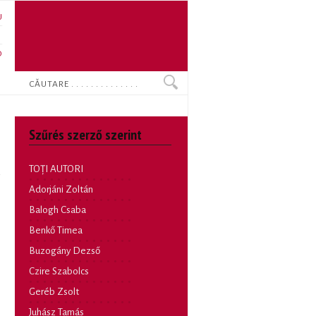
U
N
O
Search
Szűrés szerző szerint
TOȚI AUTORI
Adorjáni Zoltán
Balogh Csaba
Benkő Timea
Buzogány Dezső
Czire Szabolcs
Geréb Zsolt
Juhász Tamás