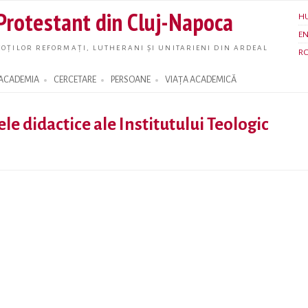
Skip to
 Protestant din Cluj-Napoca
H
main
E
content
OȚILOR REFORMAȚI, LUTHERANI ȘI UNITARIENI DIN ARDEAL
R
ACADEMIA
CERCETARE
PERSOANE
VIAȚA ACADEMICĂ
ele didactice ale Institutului Teologic