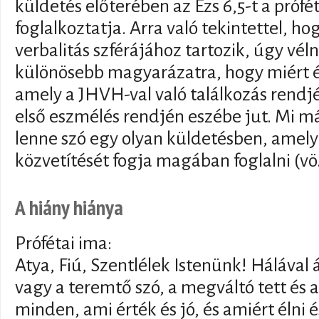
küldetés előterében az Ézs 6,5-t a próf
foglalkoztatja. Arra való tekintettel, hog
verbalitás szférájához tartozik, úgy vé
különösebb magyarázatra, hogy miért é
amely a JHVH-val való találkozás rendj
első eszmélés rendjén eszébe jut. Mi má
lenne szó egy olyan küldetésben, amely 
közvetítését fogja magában foglalni (vö
A hiány hiánya
Prófétai ima:
Atya, Fiú, Szentlélek Istenünk! Hálával 
vagy a teremtő szó, a megváltó tett és
minden, ami érték és jó, és amiért élni