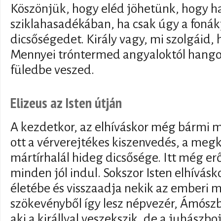
Köszönjük, hogy eléd jöhetünk, hogy h
sziklahasadékában, ha csak úgy a fonák
dicsőségedet. Király vagy, mi szolgáid,
Mennyei tróntermed angyaloktól hangos
füledbe veszed.
Elizeus az Isten útján
A kezdetkor, az elhíváskor még bármi 
ott a vérverejtékes kiszenvedés, a meg
mártírhalál hideg dicsősége. Itt még er
minden jól indul. Sokszor Isten elhívásk
életébe és visszaadja nekik az emberi 
szökevényből így lesz népvezér, Ámószbó
aki a királlyal veszekszik, de a juhászbojt