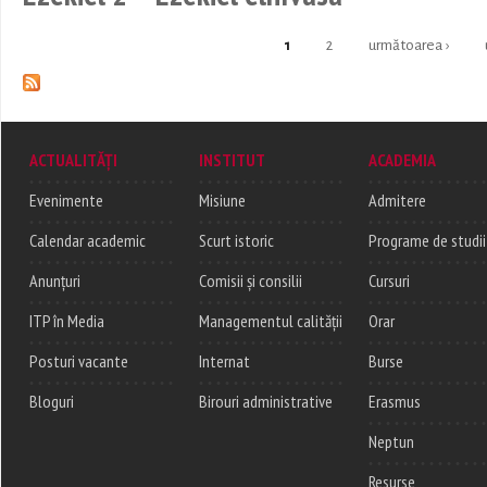
1
2
următoarea ›
Pages
ACTUALITĂȚI
INSTITUT
ACADEMIA
Evenimente
Misiune
Admitere
Calendar academic
Scurt istoric
Programe de studii
Anunțuri
Comisii și consilii
Cursuri
ITP în Media
Managementul calității
Orar
Posturi vacante
Internat
Burse
Bloguri
Birouri administrative
Erasmus
Neptun
Resurse