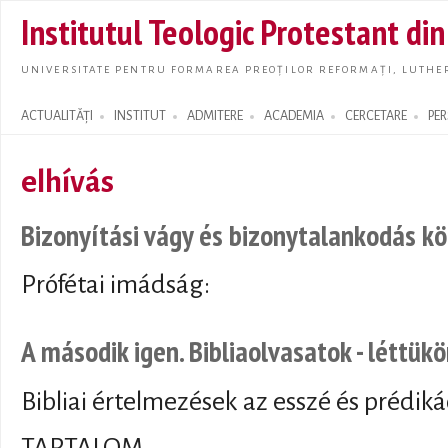
Skip t
Institutul Teologic Protestant di
main
conte
UNIVERSITATE PENTRU FORMAREA PREOȚILOR REFORMAȚI, LUTHER
ACTUALITĂȚI
INSTITUT
ADMITERE
ACADEMIA
CERCETARE
PE
Search form
elhívás
Bizonyítási vágy és bizonytalankodás k
Prófétai imádság:
A második igen. Bibliaolvasatok - léttükö
Bibliai értelmezések az esszé és prédiká
TARTALOM