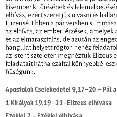
kisember kitörésének és felemelkedésén
elhívás, ezért szeretjük olvasni és halla
Elizeusé. Ebben a pár versben summás
az elhívás, az emberi érzések, amelyek
és az elmarasztalás, de azután az enge
hangulat helyett rögtön nehéz feladato
az istentiszteleten megnéztük Elizeus e
feladatait hátha ezáltal könnyebbé lesz
hűségünk.
Apostolok Cselekedetei 9,17–20 – Pál a
1 Királyok 19,19–21 - Elizeus elhívása
Ezékiel 2 – Ezékiel elhívása