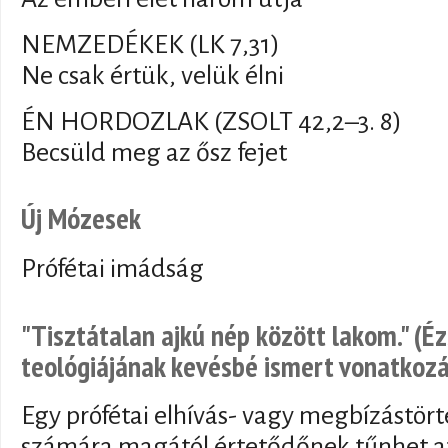
NEMZEDÉKEK (LK 7,31)
Ne csak értük, velük élni
ÉN HORDOZLAK (ZSOLT 42,2–3. 8)
Becsüld meg az ősz fejet
Új Mózesek
Prófétai imádság
"Tisztátalan ajkú nép között lakom." (Éz
teológiájának kevésbé ismert vonatkozá
Egy prófétai elhívás- vagy megbízástör
számára magától értetődőnek tűnhet az