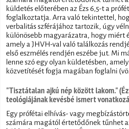
küldetés előterében az Ézs 6,5-t a próf
foglalkoztatja. Arra való tekintettel, hog
verbalitás szférájához tartozik, úgy vé
különösebb magyarázatra, hogy miért é
amely a JHVH-val való találkozás rendj
első eszmélés rendjén eszébe jut. Mi má
lenne szó egy olyan küldetésben, amely 
közvetítését fogja magában foglalni (vö
"Tisztátalan ajkú nép között lakom." (Éz
teológiájának kevésbé ismert vonatkozá
Egy prófétai elhívás- vagy megbízástör
számára magától értetődőnek tűnhet az