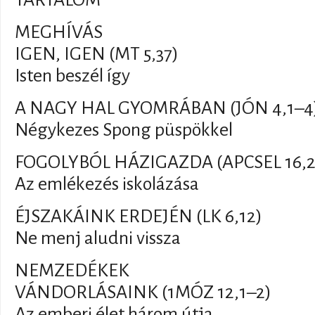
MEGHÍVÁS
IGEN, IGEN (MT 5,37)
Isten beszél így
A NAGY HAL GYOMRÁBAN (JÓN 4,1–4
Négykezes Spong püspökkel
FOGOLYBÓL HÁZIGAZDA (APCSEL 16,2
Az emlékezés iskolázása
ÉJSZAKÁINK ERDEJÉN (LK 6,12)
Ne menj aludni vissza
NEMZEDÉKEK
VÁNDORLÁSAINK (1MÓZ 12,1–2)
Az emberi élet három útja