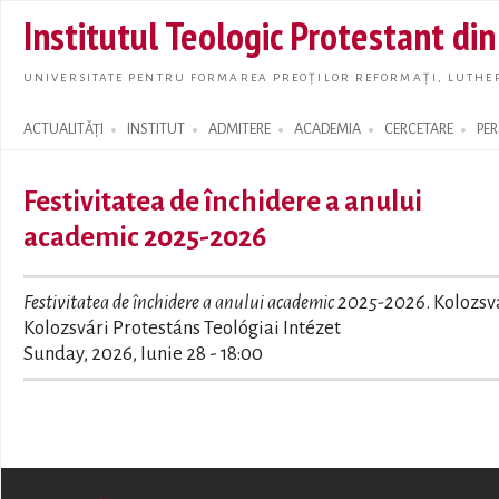
Skip t
Institutul Teologic Protestant di
main
conte
UNIVERSITATE PENTRU FORMAREA PREOȚILOR REFORMAȚI, LUTHER
ACTUALITĂȚI
INSTITUT
ADMITERE
ACADEMIA
CERCETARE
PE
Search form
Festivitatea de închidere a anului
academic 2025-2026
Festivitatea de închidere a anului academic 2025-2026
. Kolozsv
Kolozsvári Protestáns Teológiai Intézet
Sunday, 2026, Iunie 28 - 18:00