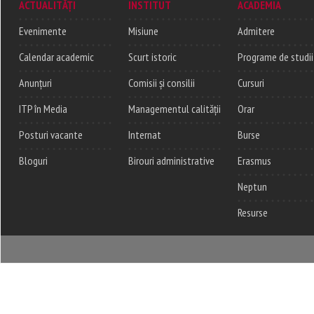
ACTUALITĂȚI
INSTITUT
ACADEMIA
Evenimente
Misiune
Admitere
Calendar academic
Scurt istoric
Programe de studii
Anunțuri
Comisii și consilii
Cursuri
ITP în Media
Managementul calității
Orar
Posturi vacante
Internat
Burse
Bloguri
Birouri administrative
Erasmus
Neptun
Resurse