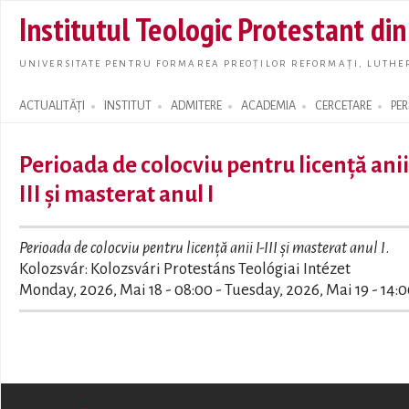
Skip t
Institutul Teologic Protestant di
main
conte
UNIVERSITATE PENTRU FORMAREA PREOȚILOR REFORMAȚI, LUTHER
ACTUALITĂȚI
INSTITUT
ADMITERE
ACADEMIA
CERCETARE
PE
Search form
Perioada de colocviu pentru licență anii 
III și masterat anul I
Perioada de colocviu pentru licență anii I-III și masterat anul I
.
Kolozsvár: Kolozsvári Protestáns Teológiai Intézet
Monday, 2026, Mai 18 - 08:00
-
Tuesday, 2026, Mai 19 - 14: