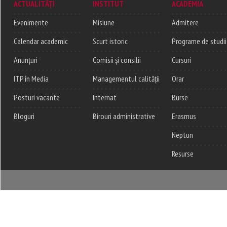
ACTUALITĂȚI
INSTITUT
ACADEMIA
Evenimente
Misiune
Admitere
Calendar academic
Scurt istoric
Programe de studii
Anunțuri
Comisii și consilii
Cursuri
ITP în Media
Managementul calității
Orar
Posturi vacante
Internat
Burse
Bloguri
Birouri administrative
Erasmus
Neptun
Resurse