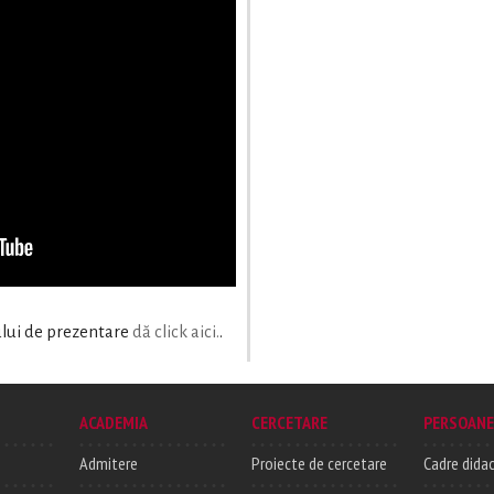
ului de prezentare
dă click aici.
.
ACADEMIA
CERCETARE
PERSOANE
Admitere
Proiecte de cercetare
Cadre didac