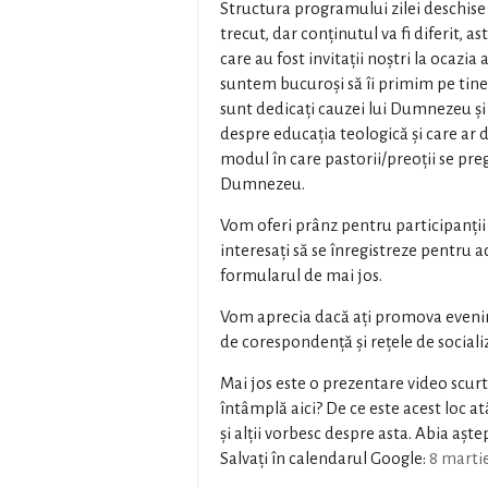
Structura programului zilei deschise v
trecut, dar conținutul va fi diferit, as
care au fost invitații noștri la ocazi
suntem bucuroși să îi primim pe tineri
sunt dedicați cauzei lui Dumnezeu și B
despre educația teologică și care ar 
modul în care pastorii/preoții se pre
Dumnezeu.
Vom oferi prânz pentru participanții
interesați să se înregistreze pentru 
formularul de mai jos.
Vom aprecia dacă ați promova evenim
de corespondență și rețele de sociali
Mai jos este o prezentare video scurtă
întâmplă aici? De ce este acest loc at
și alții vorbesc despre asta. Abia așt
Salvați în calendarul Google:
8 marti