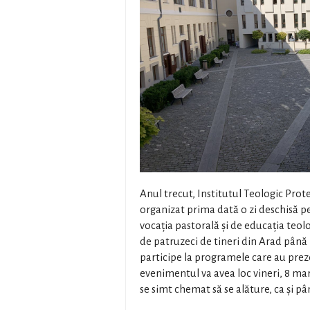
Anul trecut, Institutul Teologic Pro
organizat prima dată o zi deschisă pe
vocația pastorală și de educația teo
de patruzeci de tineri din Arad până 
participe la programele care au preze
evenimentul va avea loc vineri, 8 marti
se simt chemat să se alăture, ca și p