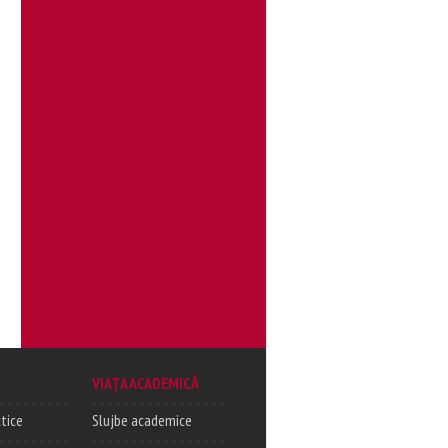
VIAȚA ACADEMICĂ
tice
Slujbe academice