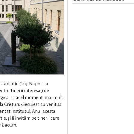
testant din Cluj-Napoca a
ntru tinerii interesați de
logică. La acel moment, mai mult
la Cristuru-Secuiesc au venit să
ntat institutul. Anul acesta,
e, și îi invităm pe tinerii care
ână acum.