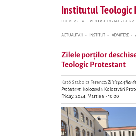
Institutul Teologic
UNIVERSITATE PENTRU FORMAREA PRE
ACTUALITĂȚI
INSTITUT
ADMITERE
Search form
Zilele porților deschise
Teologic Protestant
Kató Szabolcs Ferencz
:
Zilele porților d
Protestant
. Kolozsvár: Kolozsvári Pro
Friday, 2024, Martie 8 - 10:00