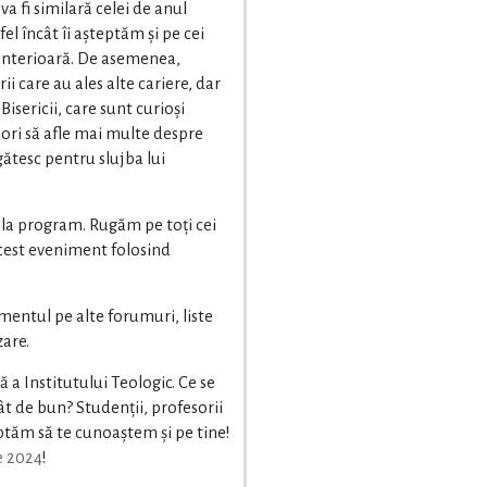
a fi similară celei de anul
tfel încât îi așteptăm și pe cei
a anterioară. De asemenea,
i care au ales alte cariere, dar
isericii, care sunt curioși
dori să afle mai multe despre
gătesc pentru slujba lui
 la program. Rugăm pe toți cei
acest eveniment folosind
entul pe alte forumuri, liste
zare.
 a Institutului Teologic. Ce se
ât de bun? Studenții, profesorii
eptăm să te cunoaștem și pe tine!
e 2024
!