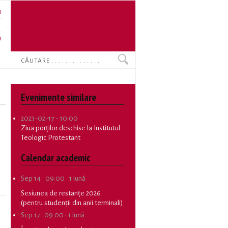
U
N
O
Search
Evenimente similare
2023-02-17 - 10:00
Ziua porților deschise la Institutul
Teologic Protestant
Calendar academic
Sep 14 . 09:00
·
1 lună
Sesiunea de restanțe 2026
(pentru studenții din anii terminali)
Sep 17 . 09:00
·
1 lună