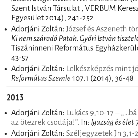
Szent István Társulat , VERBUM Keresz
Egyesület 2014), 241-252
Adorjáni Zoltán:
József és Aszeneth tö
Ki nem száradó Patak. Győri István tisztel
Tiszáninneni Református Egyházkerül
43-57
Adorjáni Zoltán:
Lelkészképzés mint j
Református Szemle
107.1 (2014), 36-48
2013
Adorjáni Zoltán:
Lukács 9,10-17 – „…bá
az ötezrek csodája!”
. In:
Igazság és élet
7
Adorjáni Zoltán:
Széljegyzetek Jn 3,1-