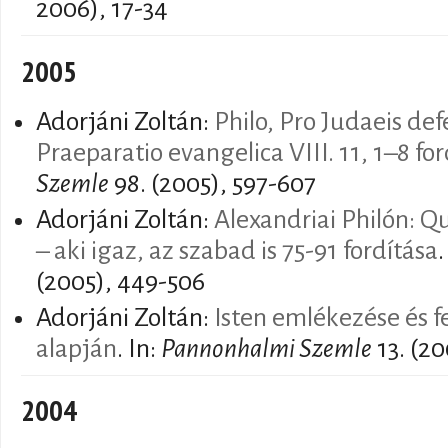
2006), 17-34
2005
Adorjáni Zoltán:
Philo, Pro Judaeis def
Praeparatio evangelica VIII. 11, 1–8 fo
Szemle
98. (2005), 597-607
Adorjáni Zoltán:
Alexandriai Philón: Q
– aki igaz, az szabad is 75-91 fordítása
.
(2005), 449-506
Adorjáni Zoltán:
Isten emlékezése és fe
alapján
. In:
Pannonhalmi Szemle
13. (20
2004