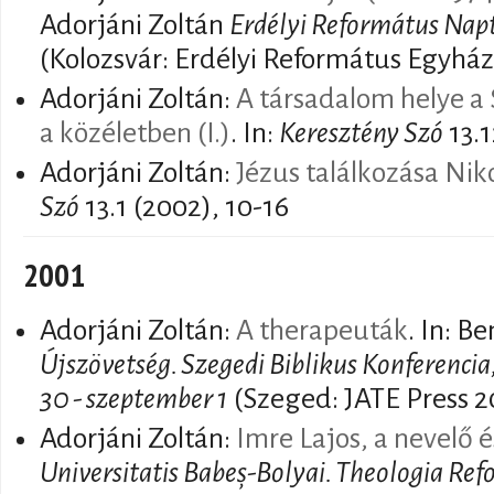
Adorjáni Zoltán
Erdélyi Református Napt
(Kolozsvár: Erdélyi Református Egyház
Adorjáni Zoltán:
A társadalom helye a 
a közéletben (I.)
. In:
Keresztény Szó
13.1
Adorjáni Zoltán:
Jézus találkozása Ni
Szó
13.1 (2002), 10-16
2001
Adorjáni Zoltán:
A therapeuták
. In: B
Újszövetség. Szegedi Biblikus Konferencia
30 - szeptember 1
(Szeged: JATE Press 2
Adorjáni Zoltán:
Imre Lajos, a nevelő é
Universitatis Babeș-Bolyai. Theologia Re