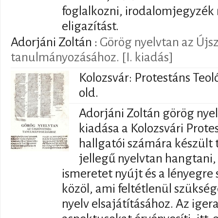
foglalkozni, irodalomjegyzék
eligazítást.
Adorjáni Zoltán
:
Görög nyelvtan az Újs
tanulmányozásához. [I. kiadás]
Kolozsvár: Protestáns Teoló
old.
Adorjáni Zoltán görög nye
kiadása a Kolozsvári Prote
hallgatói számára készült 
jellegű nyelvtan hangtani,
ismeretet nyújt és a lényegre
közöl, ami feltétlenül szüksé
nyelv elsajátításához. Az ige