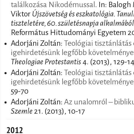
találkozása Nikodémussal
. In: Balogh
Viktor
Újszövetség és eszkatológia. Tanu
tiszteletére, 60. születésnapja alkalmából
Református Hittudományi Egyetem 201
Adorjáni Zoltán:
Teológiai tisztánlátás
igehirdetésünk legfőbb követelménye
Theologiae Protestantis
4. (2013), 129-1
Adorjáni Zoltán:
Teológiai tisztánlátás
igehirdetésünk legfőbb követelménye
59-70
Adorjáni Zoltán:
Az unalomról – biblik
Szemle
21. (2013), 10-17
2012