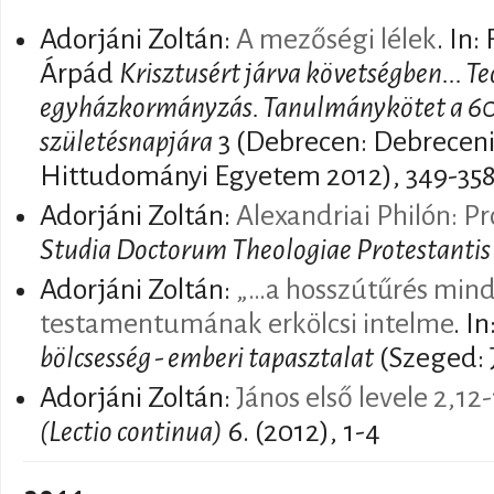
Adorjáni Zoltán:
A mezőségi lélek
. In
Árpád
Krisztusért járva követségben... Teo
egyházkormányzás. Tanulmánykötet a 60 
születésnapjára
3 (Debrecen: Debrecen
Hittudományi Egyetem 2012), 349-35
Adorjáni Zoltán:
Alexandriai Philón: Pr
Studia Doctorum Theologiae Protestantis
Adorjáni Zoltán:
„…a hosszútűrés mind
testamentumának erkölcsi intelme
. I
bölcsesség - emberi tapasztalat
(Szeged: 
Adorjáni Zoltán:
János első levele 2,12
(Lectio continua)
6. (2012), 1-4