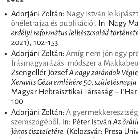
Adorjáni Zoltán:
Nagy István lelkipász
önéletrajza és publikációi
. In: Nagy M
erdélyi református lelkészcsalád történet
2021), 102-153
Adorjáni Zoltán:
Amíg nem jön egy próf
Írásmagyarázási módszer a Makkabeu
Zsengellér József
A nagy zarándok Végle
Xeravits Géza emlékére 50. születésnapja
Magyar Hebraisztikai Társaság – L’Har
100
Adorjáni Zoltán:
A gyermekkeresztség
szemszögéből
. In: Péter István
Az őrál
János tiszteletére.
(Kolozsvár: Presa Univ