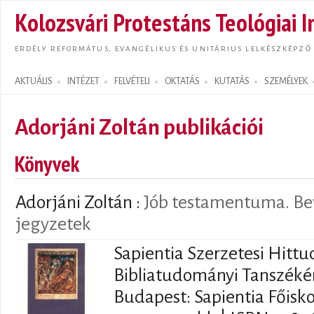
Ugrás
Kolozsvári Protestáns Teológiai I
tarta
ERDÉLY REFORMÁTUS, EVANGÉLIKUS ÉS UNITÁRIUS LELKÉSZKÉPZŐ
AKTUÁLIS
INTÉZET
FELVÉTELI
OKTATÁS
KUTATÁS
SZEMÉLYEK
Search form
Adorjáni Zoltán publikációi
Könyvek
Adorjáni Zoltán
:
Jób testamentuma. Beve
jegyzetek
Sapientia Szerzetesi Hitt
Bibliatudományi Tanszéké
Budapest: Sapientia Főisko