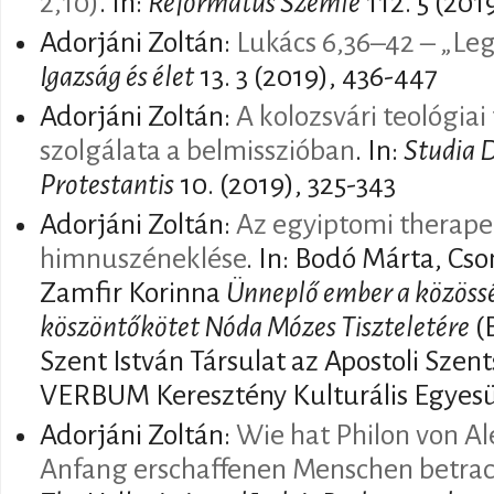
2,10)
. In:
Református Szemle
112. 5 (201
Adorjáni Zoltán:
Lukács 6,36–42 – „Leg
Igazság és élet
13. 3 (2019), 436-447
Adorjáni Zoltán:
A kolozsvári teológiai
szolgálata a belmisszióban
. In:
Studia 
Protestantis
10. (2019), 325-343
Adorjáni Zoltán:
Az egyiptomi therape
himnuszéneklése
. In: Bodó Márta, Cson
Zamfir Korinna
Ünneplő ember a közössé
köszöntőkötet Nóda Mózes Tiszteletére
(
Szent István Társulat az Apostoli Szen
VERBUM Keresztény Kulturális Egyesül
Adorjáni Zoltán:
Wie hat Philon von A
Anfang erschaffenen Menschen betra