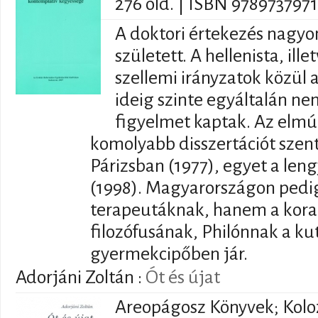
276 old. | ISBN 978973797
A doktori értekezés nagyo
született. A hellenista, ille
szellemi irányzatok közül
ideig szinte egyáltalán ne
figyelmet kaptak. Az elmú
komolyabb disszertációt szent
Párizsban (1977), egyet a le
(1998). Magyarországon pedi
terapeutáknak, hanem a kora
filozófusának, Philónnak a kut
gyermekcipőben jár.
Adorjáni Zoltán
:
Ót és újat
Areopágosz Könyvek; Koloz