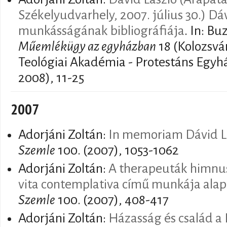
Székelyudvarhely, 2007. július 30.) Dá
munkásságának bibliográfiája
. In: B
Műemlékügy az egyházban
18 (Kolozsvá
Teológiai Akadémia - Protestáns Egyh
2008), 11-25
2007
Adorjáni Zoltán:
In memoriam Dávid L
Szemle
100. (2007), 1053-1062
Adorjáni Zoltán:
A therapeuták himnu
vita contemplativa című munkája alap
Szemle
100. (2007), 408-417
Adorjáni Zoltán:
Házasság és család a