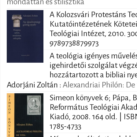
mondattan és stilisztika
A Kolozsvári Protestáns Te
Kutatóintézetének Kötetei;
Teológiai Intézet, 2010. 30
9789738879973
A teológia igényes művelés
igehirdetői szolgálat végz
hozzátartozott a bibliai ny
Adorjáni Zoltán
:
Alexandriai Philón: De
Simeon könyvek 6; Pápa, B
Református Teológiai Aka
Kiadó, 2008. 164 old. | IS
1785-4733