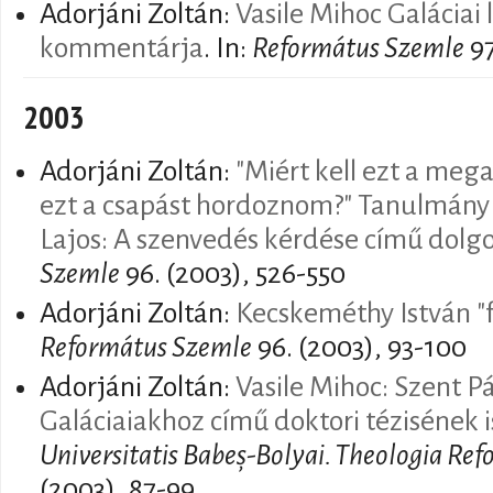
Adorjáni Zoltán:
Vasile Mihoc Galáciai 
kommentárja
. In:
Református Szemle
97
2003
Adorjáni Zoltán:
"Miért kell ezt a mega
ezt a csapást hordoznom?" Tanulmány a
Lajos: A szenvedés kérdése című dolg
Szemle
96. (2003), 526-550
Adorjáni Zoltán:
Kecskeméthy István "f
Református Szemle
96. (2003), 93-100
Adorjáni Zoltán:
Vasile Mihoc: Szent Pá
Galáciaiakhoz című doktori tézisének 
Universitatis Babeș-Bolyai. Theologia Re
(2003), 87-99