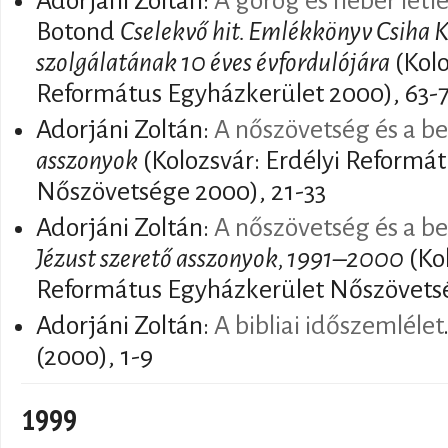
Adorjáni Zoltán:
A görög és héber létf
Botond
Cselekvő hit. Emlékkönyv Csiha 
szolgálatának 10 éves évfordulójára
(Kolo
Református Egyházkerület 2000), 63-
Adorjáni Zoltán:
A nőszövetség és a be
asszonyok
(Kolozsvár: Erdélyi Reformá
Nőszövetsége 2000), 21-33
Adorjáni Zoltán:
A nőszövetség és a be
Jézust szerető asszonyok, 1991–2000
(Kol
Református Egyházkerület Nőszövetsé
Adorjáni Zoltán:
A bibliai időszemlélet
(2000), 1-9
1999