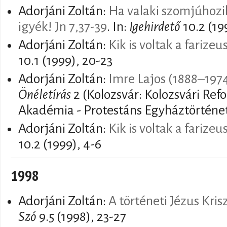
Adorjáni Zoltán:
Ha valaki szomjúhozi
igyék! Jn 7,37-39
. In:
Igehirdető
10.2 (19
Adorjáni Zoltán:
Kik is voltak a farizeu
10.1 (1999), 20-23
Adorjáni Zoltán:
Imre Lajos (1888–197
Önéletírás
2 (Kolozsvár: Kolozsvári Ref
Akadémia - Protestáns Egyháztörténeti
Adorjáni Zoltán:
Kik is voltak a farizeu
10.2 (1999), 4-6
1998
Adorjáni Zoltán:
A történeti Jézus Krisz
Szó
9.5 (1998), 23-27