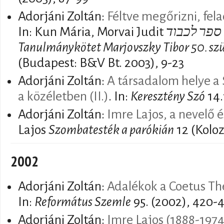
Adorjáni Zoltán:
Féltve megőrizni, fel
In: Kun Mária, Morvai Judit
ספר לכבוד Marjovszky Tibor נ.
Tanulmánykötet Marjovszky Tibor 50. sz
(Budapest: B&V Bt. 2003), 9-23
Adorjáni Zoltán:
A társadalom helye a 
a közéletben (II.)
. In:
Keresztény Szó
14.
Adorjáni Zoltán:
Imre Lajos, a nevelő é
Lajos
Szombatesték a parókián
12 (Koloz
2002
Adorjáni Zoltán:
Adalékok a Coetus T
In:
Református Szemle
95. (2002), 420-
Adorjáni Zoltán:
Imre Lajos (1888-1974