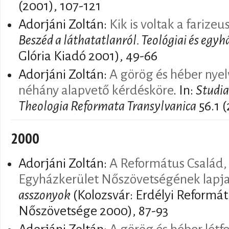
(2001), 107-121
Adorjáni Zoltán:
Kik is voltak a farizeu
Beszéd a láthatatlanról. Teológiai és egyh
Glória Kiadó 2001), 49-66
Adorjáni Zoltán:
A görög és héber nye
néhány alapvető kérdésköre
. In:
Studia
Theologia Reformata Transylvanica
56.1 
2000
Adorjáni Zoltán:
A Református Család,
Egyházkerület Nőszövetségének lapj
asszonyok
(Kolozsvár: Erdélyi Reformá
Nőszövetsége 2000), 87-93