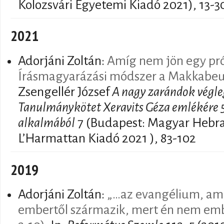
Kolozsvári Egyetemi Kiadó 2021), 13-3
2021
Adorjáni Zoltán:
Amíg nem jön egy pró
Írásmagyarázási módszer a Makkabeu
Zsengellér József
A nagy zarándok végleg
Tanulmánykötet Xeravits Géza emlékére 5
alkalmából
7 (Budapest: Magyar Hebrai
L’Harmattan Kiadó 2021 ), 83-102
2019
Adorjáni Zoltán:
„…az evangélium, am
embertől származik, mert én nem embe