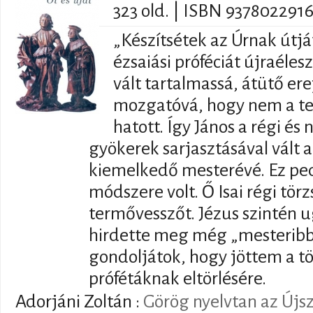
323 old. | ISBN 937802291
„Készítsétek az Úrnak útjá
ézsaiási próféciát újraéles
vált tartalmassá, átütő er
mozgatóvá, hogy nem a tel
hatott. Így János a régi é
gyökerek sarjasztásával vált
kiemelkedő mesterévé. Ez pe
módszere volt. Ő Isai régi törz
termővesszőt. Jézus szintén 
hirdette meg még „mesteribb
gondoljátok, hogy jöttem a t
prófétáknak eltörlésére.
Adorjáni Zoltán
:
Görög nyelvtan az Újs