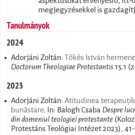
aspektusokat érvényesíti, itt-
megjegyzésekkel is gazdagítj
Tanulmányok
2024
Adorjáni Zoltán:
Tőkés István hermene
Doctorum Theologiae Protestantis
15.1 (
2023
Adorjáni Zoltán:
Atitudinea terapeuțilo
bunăstare
. In: Balogh Csaba
Despre lucr
din domeniul teologiei protestante
(Koloz
Protestáns Teológiai Intézet 2023), 41