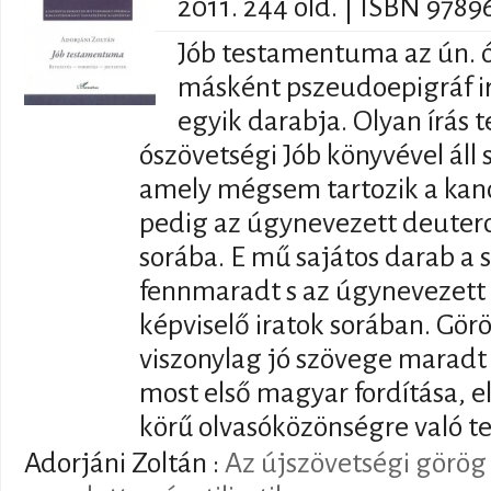
2011. 244 old. | ISBN 978
Jób testamentuma az ún. ó
másként pszeudoepigráf i
egyik darabja. Olyan írás 
ószövetségi Jób könyvével áll 
amely mégsem tartozik a kano
pedig az úgynevezett deuter
sorába. E mű sajátos darab a
fennmaradt s az úgynevezet
képviselő iratok sorában. Görö
viszonylag jó szövege maradt 
most első magyar fordítása, e
körű olvasóközönségre való te
Adorjáni Zoltán
:
Az újszövetségi görög 