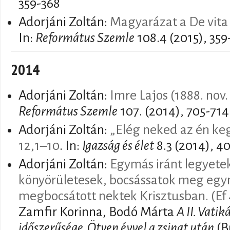
359-368
Adorjáni Zoltán:
Magyarázat a De vita
In:
Református Szemle
108.4 (2015), 359
2014
Adorjáni Zoltán:
Imre Lajos (1888. nov. 
Református Szemle
107. (2014), 705-714
Adorjáni Zoltán:
„Elég neked az én ke
12,1–10
. In:
Igazság és élet
8.3 (2014), 4
Adorjáni Zoltán:
Egymás iránt legyete
könyörületesek, bocsássatok meg egym
megbocsátott nektek Krisztusban. (Ef 
Zamfir Korinna, Bodó Márta
A II. Vati
időszerűsége. Ötven évvel a zsinat után
(B