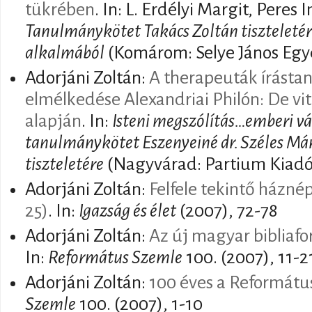
tükrében
. In: L. Erdélyi Margit, Peres
Tanulmánykötet Takács Zoltán tiszteletér
alkalmából
(Komárom: Selye János Egy
Adorjáni Zoltán:
A therapeuták írásta
elmélkedése Alexandriai Philón: De v
alapján
. In:
Isteni megszólítás…emberi vá
tanulmánykötet Eszenyeiné dr. Széles Már
tiszteletére
(Nagyvárad: Partium Kiadó
Adorjáni Zoltán:
Felfele tekintő házné
25)
. In:
Igazság és élet
(2007), 72-78
Adorjáni Zoltán:
Az új magyar bibliafor
In:
Református Szemle
100. (2007), 11-2
Adorjáni Zoltán:
100 éves a Reformátu
Szemle
100. (2007), 1-10