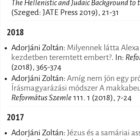
The Hellenistic and Judaic Background to
(Szeged: JATE Press 2019), 21-31
2018
Adorjáni Zoltán:
Milyennek látta Alexa
kezdetben teremtett embert?
. In:
Refo
(2018), 365-374
Adorjáni Zoltán:
Amíg nem jön egy pró
Írásmagyarázási módszer A makkabeu
Református Szemle
111. 1 (2018), 7-24
2017
Adorjáni Zoltán:
Jézus és a samáriai as