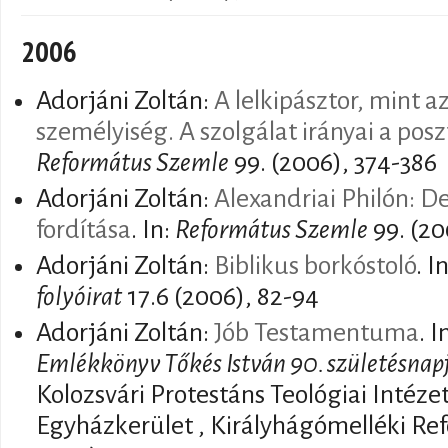
2006
Adorjáni Zoltán:
A lelkipásztor, mint a
személyiség. A szolgálat irányai a po
Református Szemle
99. (2006), 374-386
Adorjáni Zoltán:
Alexandriai Philón: D
fordítása
. In:
Református Szemle
99. (20
Adorjáni Zoltán:
Biblikus borkóstoló
. I
folyóirat
17.6 (2006), 82-94
Adorjáni Zoltán:
Jób Testamentuma
. 
Emlékkönyv Tőkés István 90. születésnap
Kolozsvári Protestáns Teológiai Intéze
Egyházkerület , Királyhágómelléki Re