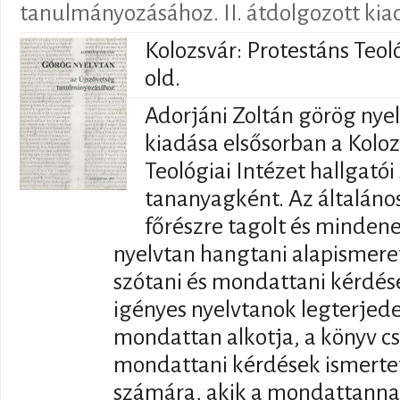
tanulmányozásához. II. átdolgozott kia
Kolozsvár: Protestáns Teoló
old.
Adorjáni Zoltán görög ny
kiadása elsősorban a Koloz
Teológiai Intézet hallgató
tananyagként. Az általáno
főrészre tagolt és mindenek
nyelvtan hangtani alapismere
szótani és mondattani kérdések
igényes nyelvtanok legterjed
mondattan alkotja, a könyv c
mondattani kérdések ismertet
számára, akik a mondattanna