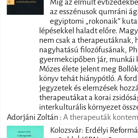
Míg az elmúlt évtizedekbe
az esszénusok qumráni ág
egyiptomi „rokonaik” kuta
lépésekkel haladt előre. Magy
nem csak a therapeutáknak, 
nagyhatású filozófusának, Phi
gyermekcipőben jár, munkái 
Mózes élete jelent meg Bollók
könyv tehát hiánypótló. A ford
jegyzetek és elemzések hozz
therapeutákat a korai zsidósá
interkulturális környezet öss
Adorjáni Zoltán
:
A therapeuták kontem
Kolozsvár: Erdélyi Reform