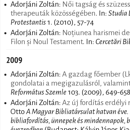
Adorjáni Zoltán:
Női tagság és szüzes
therapeuták közösségében
. In:
Studia
Protestantis
1. (2010), 57-74
Adorjáni Zoltán:
Noțiunea harismei de 
Filon și Noul Testament
. In:
Cercetări Bi
2009
Adorjáni Zoltán:
A gazdag főember (Lk 
gondolatai a megigazulásról, valamin
Református Szemle
103. (2009), 649-65
Adorjáni Zoltán:
Az új fordítás erdélyi
Otto
A Magyar Bibliatársulat hatvan éve. 
bibliafordítás, ünnepek és mindennapok, 
évezredben
(Budapest: Kálvin János Ki