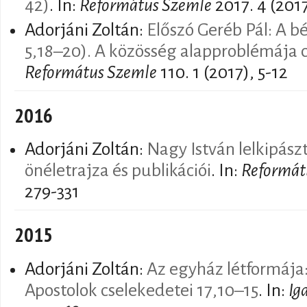
42)
. In:
Református Szemle
2017. 4 (201
Adorjáni Zoltán:
Előszó Geréb Pál: A b
5,18–20). A közösség alapproblémája
Református Szemle
110. 1 (2017), 5-12
2016
Adorjáni Zoltán:
Nagy István lelkipász
önéletrajza és publikációi
. In:
Reformát
279-331
2015
Adorjáni Zoltán:
Az egyház létformája:
Apostolok cselekedetei 17,10–15
. In:
Ig