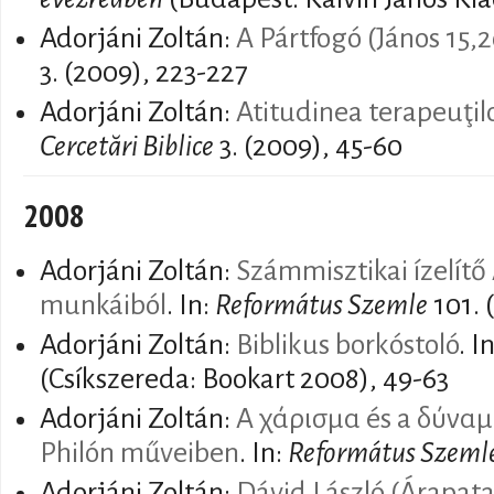
Adorjáni Zoltán:
A Pártfogó (János 15,2
3. (2009), 223-227
Adorjáni Zoltán:
Atitudinea terapeuţil
Cercetări Biblice
3. (2009), 45-60
2008
Adorjáni Zoltán:
Számmisztikai ízelítő
munkáiból
. In:
Református Szemle
101. 
Adorjáni Zoltán:
Biblikus borkóstoló
. I
(Csíkszereda: Bookart 2008), 49-63
Adorjáni Zoltán:
A χάρισμα és a δύναμ
Philón műveiben
. In:
Református Szeml
Adorjáni Zoltán:
Dávid László (Árapata