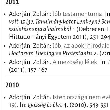
2011
Adorjáni Zoltán:
Jób testamentuma
. I
volt az Ige. Tanulmánykötet Lenkeyné Sems
születésnapja alkalmából
1 (Debrecen: 
Hittudományi Egyetem 2011), 251-29
Adorjáni Zoltán:
Jób, az apokrif irodal
Doctorum Theologiae Protestantis
2. (20
Adorjáni Zoltán:
A mezőségi lélek
. In:
(2011), 157-167
2010
Adorjáni Zoltán:
Isten országa nem evé
19)
. In:
Igazság és élet
4. (2010), 543-551