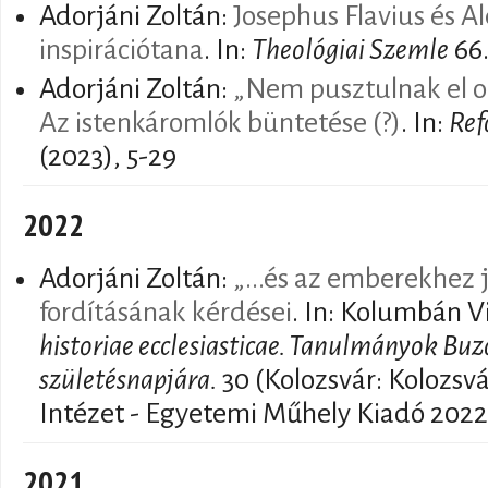
Adorjáni Zoltán:
Josephus Flavius és Al
inspirációtana
. In:
Theológiai Szemle
66.
Adorjáni Zoltán:
„Nem pusztulnak el ot
Az istenkáromlók büntetése (?)
. In:
Ref
(2023), 5-29
2022
Adorjáni Zoltán:
„...és az emberekhez j
fordításának kérdései
. In: Kolumbán V
historiae ecclesiasticae. Tanulmányok Bu
születésnapjára.
30 (Kolozsvár: Kolozsvá
Intézet - Egyetemi Műhely Kiadó 2022
2021