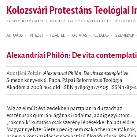
Ugrás
Kolozsvári Protestáns Teológiai I
tarta
ERDÉLY REFORMÁTUS, EVANGÉLIKUS ÉS UNITÁRIUS LELKÉSZKÉPZŐ
AKTUÁLIS
INTÉZET
FELVÉTELI
OKTATÁS
KUTATÁS
SZEMÉLYEK
Search form
Alexandriai Philón: De vita contemplat
Adorjáni Zoltán
:
Alexandriai Philón: De vita contemplativa
.
Simeon könyvek 6. Pápa: Pápai Református Teológiai
Akadémia 2008. 164 old. ISBN 9789639779105. ISSN 1785-
Míg az elmúlt évtizedekben parttalanra duzzadt az
esszénusok qumráni ágának irodalma, addig egyiptomi
„rokonaik” kutatása csak szerény lépésekkel haladt előre.
Magyar nyelvterületen pedig nem csak a therapeutáknak,
hanem a korai zsidóság nagyhatású filozófusának, Philónn