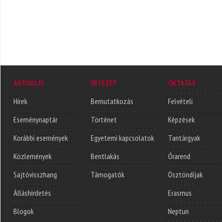
AKTUÁLIS
INTÉZET
OKTATÁS
Hírek
Bemutatkozás
Felvételi
Eseménynaptár
Történet
Képzések
Korábbi események
Egyetemi kapcsolatok
Tantárgyak
Közlemények
Bentlakás
Órarend
Sajtóvisszhang
Támogatók
Ösztöndíjak
Álláshirdetés
Erasmus
Blogok
Neptun