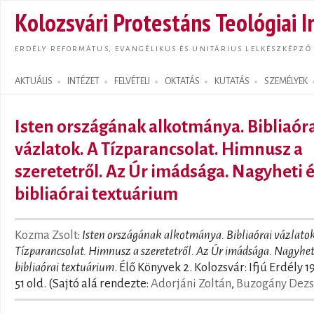
Ugrás
Kolozsvári Protestáns Teológiai I
tarta
ERDÉLY REFORMÁTUS, EVANGÉLIKUS ÉS UNITÁRIUS LELKÉSZKÉPZŐ
AKTUÁLIS
INTÉZET
FELVÉTELI
OKTATÁS
KUTATÁS
SZEMÉLYEK
Search form
Isten országának alkotmánya. Bibliaór
vázlatok. A Tízparancsolat. Himnusz a
szeretetről. Az Úr imádsága. Nagyheti 
bibliaórai textuárium
Kozma Zsolt
:
Isten országának alkotmánya. Bibliaórai vázlatok
Tízparancsolat. Himnusz a szeretetről. Az Úr imádsága. Nagyhet
bibliaórai textuárium
. Élő Könyvek 2. Kolozsvár: Ifjú Erdély 1
51 old. (Sajtó alá rendezte:
Adorjáni Zoltán
,
Buzogány Dez