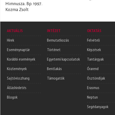
Himnusza. Bp. 1997.
Kozma Zsolt
AKTUÁLIS
INTÉZET
OKTATÁS
Hírek
Bemutatkozás
Felvételi
Eseménynaptár
Történet
Képzések
Korábbi események
Egyetemi kapcsolatok
Tantárgyak
Közlemények
Bentlakás
Órarend
Sajtóvisszhang
Támogatók
Ösztöndíjak
Álláshirdetés
Erasmus
Blogok
Neptun
Segédanyagok