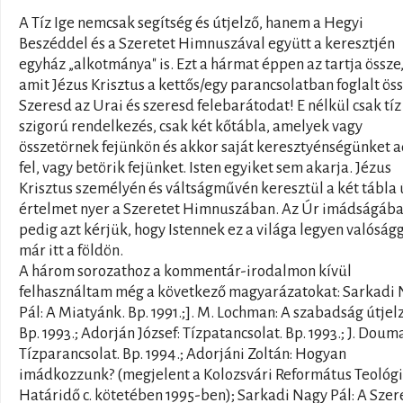
A Tíz Ige nemcsak segítség és útjelző, hanem a Hegyi
Beszéddel és a Szeretet Himnuszával együtt a keresztjén
egyház „alkotmánya" is. Ezt a hármat éppen az tartja össze
amit Jézus Krisztus a kettős/egy parancsolatban foglalt öss
Szeresd az Urai és szeresd felebarátodat! E nélkül csak tíz
szigorú rendelkezés, csak két kőtábla, amelyek vagy
összetörnek fejünkön és akkor saját keresztyénségünket 
fel, vagy betörik fejünket. Isten egyiket sem akarja. Jézus
Krisztus személyén és váltságművén keresztül a két tábla 
értelmet nyer a Szeretet Himnuszában. Az Úr imádságáb
pedig azt kérjük, hogy Istennek ez a világa legyen valóság
már itt a földön.
A három sorozathoz a kommentár-irodalmon kívül
felhasználtam még a következő magyarázatokat: Sarkadi
Pál: A Miatyánk. Bp. 1991.;]. M. Lochman: A szabadság útjelz
Bp. 1993.; Adorján József: Tízpatancsolat. Bp. 1993.; J. Doum
Tízparancsolat. Bp. 1994.; Adorjáni Zoltán: Hogyan
imádkozzunk? (megjelent a Kolozsvári Református Teológ
Határidő c. kötetében 1995-ben); Sarkadi Nagy Pál: A Szer