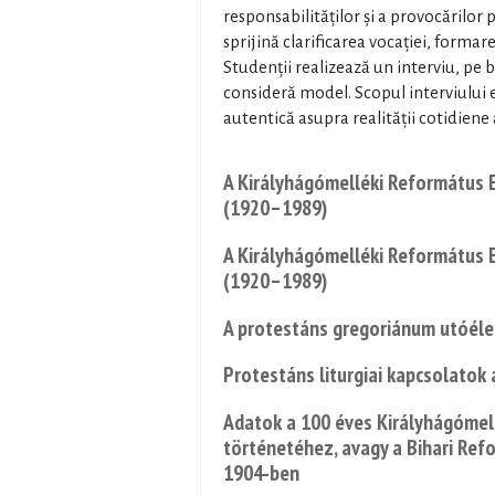
responsabilităților și a provocărilor 
sprijină clarificarea vocației, formare
Studenții realizează un interviu, pe b
consideră model. Scopul interviului 
autentică asupra realității cotidiene a
A Királyhágómelléki Református E
(1920–1989)
A Királyhágómelléki Református E
(1920–1989)
A protestáns gregoriánum utóélet
Protestáns liturgiai kapcsolatok 
Adatok a 100 éves Királyhágómell
történetéhez, avagy a Bihari Re
1904-ben