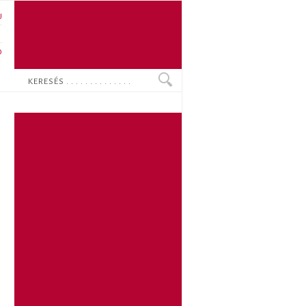
U
N
O
Keresés