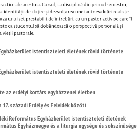
practice ale acestuia. Cursul, ca disciplină din primul semestru,
a identității de slujire și dezvoltarea unei autoevaluări realiste.
aza unui set prestabilit de întrebări, cu un pastor activ pe care îl
este ca studentul să dobândească o perspectivă personală și
 vieții pastorale.
gyházkerület istentiszteleti életének rövid története
gyházkerület istentiszteleti életének rövid története
e az erdélyi kortárs egyházzenei életben
a 17. századi Erdély és Felvidék között
éki Református Egyházkerület istentiszteleti életének
formátus Egyházmegye és a liturgia egysége és sokszínűsége