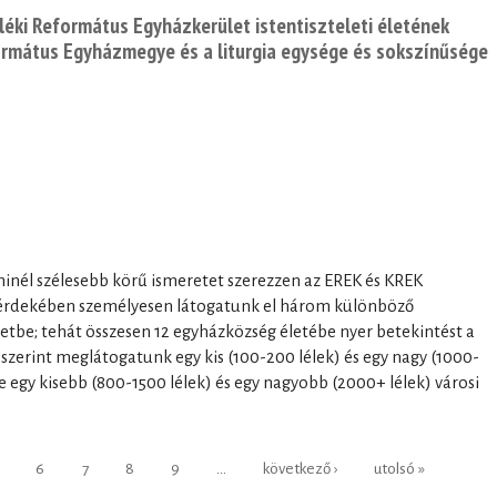
éki Református Egyházkerület istentiszteleti életének
formátus Egyházmegye és a liturgia egysége és sokszínűsége
I
 minél szélesebb körű ismeretet szerezzen az EREK és KREK
 érdekében személyesen látogatunk el három különböző
be; tehát összesen 12 egyházközség életébe nyer betekintést a
ég szerint meglátogatunk egy kis (100-200 lélek) és egy nagy (1000-
tve egy kisebb (800-1500 lélek) és egy nagyobb (2000+ lélek) városi
6
7
8
9
…
következő ›
utolsó »