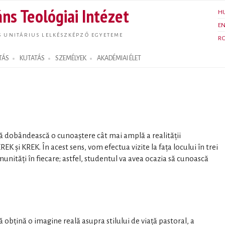
Ugrás a
ns Teológiai Intézet
H
tartalomra
E
S UNITÁRIUS LELKÉSZKÉPZŐ EGYETEME
R
TÁS
KUTATÁS
SZEMÉLYEK
AKADÉMIAI ÉLET
 să dobândească o cunoaștere cât mai amplă a realității
EK și KREK. În acest sens, vom efectua vizite la fața locului în trei
unități în fiecare; astfel, studentul va avea ocazia să cunoască
ă obțină o imagine reală asupra stilului de viață pastoral, a