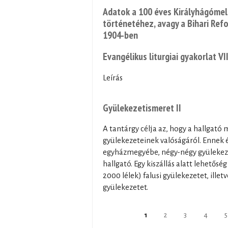
Adatok a 100 éves Királyhágómell
történetéhez, avagy a Bihari Re
1904-ben
Evangélikus liturgiai gyakorlat VI
Leírás
Gyülekezetismeret II
A tantárgy célja az, hogy a hallgató
gyülekezeteinek valóságáról. Ennek
egyházmegyébe, négy-négy gyülekezet
hallgató. Egy kiszállás alatt lehetős
2000 lélek) falusi gyülekezetet, ille
gyülekezetet.
Oldalak
1
2
3
4
5