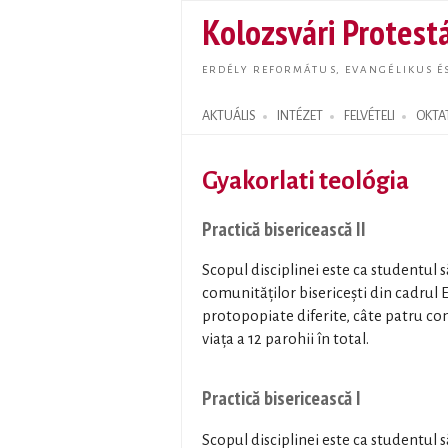
Kolozsvári Protestá
ERDÉLY REFORMÁTUS, EVANGÉLIKUS É
AKTUÁLIS
INTÉZET
FELVÉTELI
OKTA
Search form
Gyakorlati teológia
Practică bisericească II
Scopul disciplinei este ca studentul
comunităților bisericești din cadrul ER
protopopiate diferite, câte patru com
viața a 12 parohii în total.
Practică bisericească I
Scopul disciplinei este ca studentul s