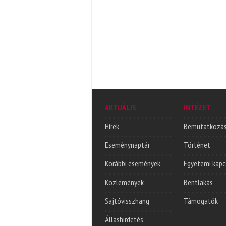
AKTUÁLIS
INTÉZET
Hírek
Bemutatkozá
Eseménynaptár
Történet
Korábbi események
Egyetemi kapc
Közlemények
Bentlakás
Sajtóvisszhang
Támogatók
Álláshirdetés