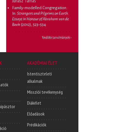
Juhász Tamás
Family-modelled Congregation
.
In:
Strangers and Pilgrims on Earth.
Essays in Honour of Abraham van de
Beek
(2012), 523-534
További tanulmányok ›
K
AKADÉMIAI ÉLET
Istentiszteleti
alkalmak
tatók
Missziói tevékenység
Diákélet
lkipásztor
Előadások
Prédikációk
áció