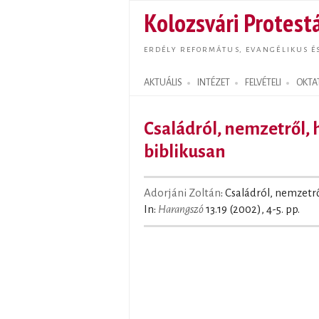
Kolozsvári Protestá
ERDÉLY REFORMÁTUS, EVANGÉLIKUS É
AKTUÁLIS
INTÉZET
FELVÉTELI
OKTA
Search form
Családról, nemzetről, 
biblikusan
Adorjáni Zoltán
: Családról, nemzetrő
In:
Harangszó
13.19 (2002), 4-5. pp.