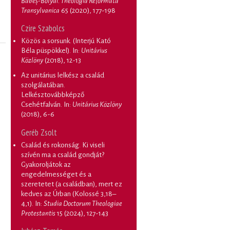
Babeș-Bolyai. Theologia Reformata
Transylvanica
65 (2020), 177-198
Czire Szabolcs
Közös a sorsunk. (Interjú Kató
Béla püspökkel)
. In:
Unitárius
Közlöny
(2018), 12-13
Az unitárius lelkész a család
szolgálatában.
Lelkésztovábbképző
Csehétfalván
. In:
Unitárius Közlöny
(2018), 6-6
Geréb Zsolt
Család és rokonság. Ki viseli
szívén ma a család gondját?
Gyakoroljátok az
engedelmességet és a
szeretetet (a családban), mert ez
kedves az Úrban (Kolossé 3,18–
4,1)
. In:
Studia Doctorum Theologiae
Protestantis
15 (2024), 127-143