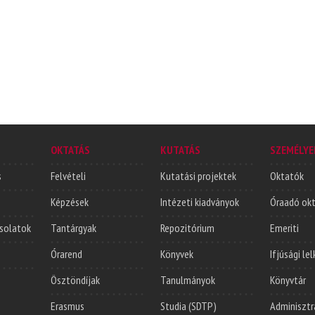
OKTATÁS
KUTATÁS
SZEMÉLYE
s
Felvételi
Kutatási projektek
Oktatók
Képzések
Intézeti kiadványok
Óraadó ok
solatok
Tantárgyak
Repozitórium
Emeriti
Órarend
Könyvek
Ifjúsági le
Ösztöndíjak
Tanulmányok
Könyvtár
Erasmus
Studia (SDTP)
Adminisztr