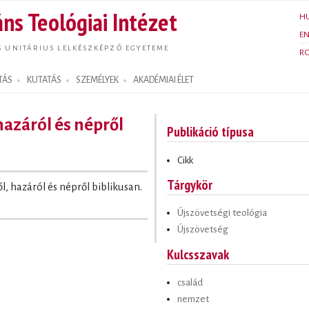
Ugrás a
ns Teológiai Intézet
H
tartalomra
E
S UNITÁRIUS LELKÉSZKÉPZŐ EGYETEME
R
TÁS
KUTATÁS
SZEMÉLYEK
AKADÉMIAI ÉLET
hazáról és népről
Publikáció típusa
Cikk
Tárgykör
l, hazáról és népről biblikusan.
Újszövetségi teológia
Újszövetség
Kulcsszavak
család
nemzet