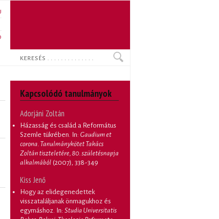
U
N
O
Keresés
Kapcsolódó tanulmányok
Adorjáni Zoltán
Házasság és család a Református
Szemle tükrében
. In:
Gaudium et
corona. Tanulmánykötet Takács
Zoltán tiszteletére, 80. születésnapja
alkalmából
(2007), 338-349
Kiss Jenő
Hogy az elidegenedettek
visszataláljanak önmagukhoz és
egymáshoz
. In:
Studia Universitatis