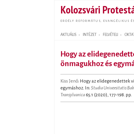
Kolozsvári Protestá
ERDÉLY REFORMÁTUS, EVANGÉLIKUS É
AKTUÁLIS
INTÉZET
FELVÉTELI
OKTA
Search form
Hogy az elidegenedett
önmagukhoz és egym
Kiss Jenő
: Hogy az elidegenedettek 
egymáshoz. In:
Studia Universitatis Ba
Transylvanica
65.1 (2020), 177-198. pp.