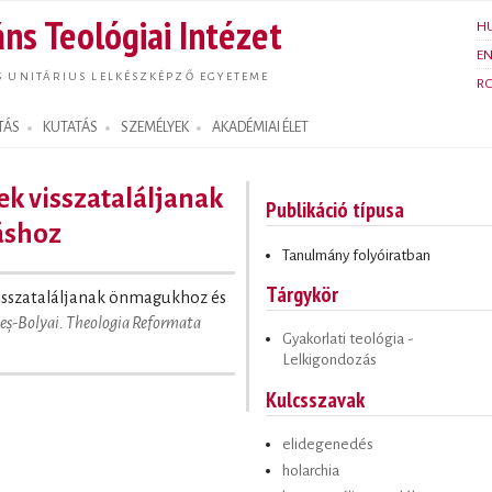
Ugrás a
ns Teológiai Intézet
H
tartalomra
E
S UNITÁRIUS LELKÉSZKÉPZŐ EGYETEME
R
TÁS
KUTATÁS
SZEMÉLYEK
AKADÉMIAI ÉLET
ek visszataláljanak
Publikáció típusa
áshoz
Tanulmány folyóiratban
Tárgykör
visszataláljanak önmagukhoz és
beș-Bolyai. Theologia Reformata
Gyakorlati teológia -
Lelkigondozás
Kulcsszavak
elidegenedés
holarchia