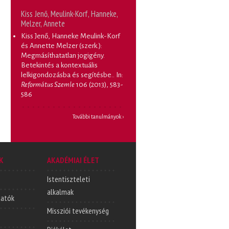
Kiss Jenő, Meulink-Korf, Hanneke,
Melzer, Annete
Kiss Jenő, Hanneke Meulink-Korf
és Annette Melzer (szerk.):
Megmásíthatatlan jogigény.
Betekintés a kontextuális
lelkigondozásba és segítésbe.
. In:
Református Szemle
106 (2013), 583-
586
További tanulmányok ›
K
AKADÉMIAI ÉLET
Istentiszteleti
alkalmak
tatók
Missziói tevékenység