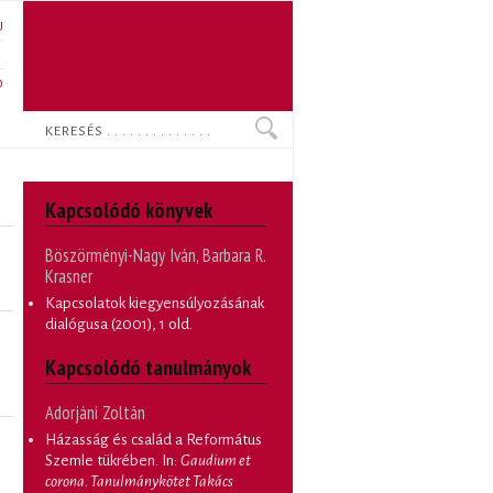
U
N
O
Keresés
Kapcsolódó könyvek
Böszörményi-Nagy Iván, Barbara R.
Krasner
Kapcsolatok kiegyensúlyozásának
dialógusa
(2001), 1 old.
Kapcsolódó tanulmányok
Adorjáni Zoltán
Házasság és család a Református
Szemle tükrében
. In:
Gaudium et
corona. Tanulmánykötet Takács