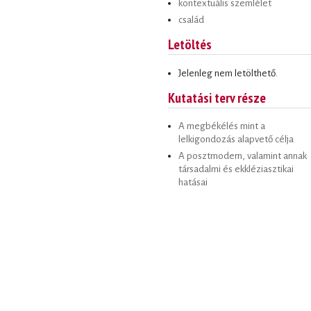
kontextuális szemlélet
család
Letöltés
Jelenleg nem letölthető.
Kutatási terv része
A megbékélés mint a
lelkigondozás alapvető célja
A posztmodern, valamint annak
társadalmi és ekkléziasztikai
hatásai