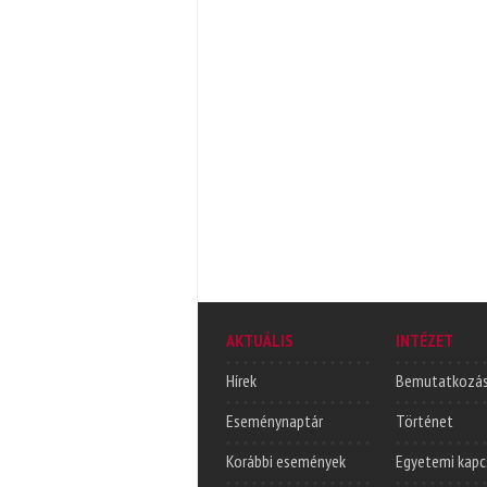
AKTUÁLIS
INTÉZET
Hírek
Bemutatkozá
Eseménynaptár
Történet
Korábbi események
Egyetemi kapc