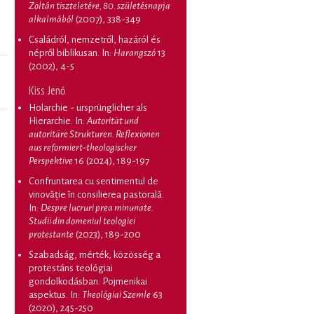
Zoltán tiszteletére, 80. születésnapja
alkalmából
(2007), 338-349
Családról, nemzetről, hazáról és
népről biblikusan
. In:
Harangszó
13
(2002), 4-5
Kiss Jenő
Holarchie - ursprünglicher als
Hierarchie
. In:
Autorität und
autoritäre Strukturen. Reflexionen
aus reformiert-theologischer
Perspektive
16 (2024), 189-197
Confruntarea cu sentimentul de
vinovăție în consilierea pastorală
.
In:
Despre lucruri prea minunate.
Studii din domeniul teologiei
protestante
(2023), 189-200
Szabadság, mérték, közösség a
protestáns teológiai
gondolkodásban: Pojmenikai
aspektus
. In:
Theológiai Szemle
63
(2020), 245-250