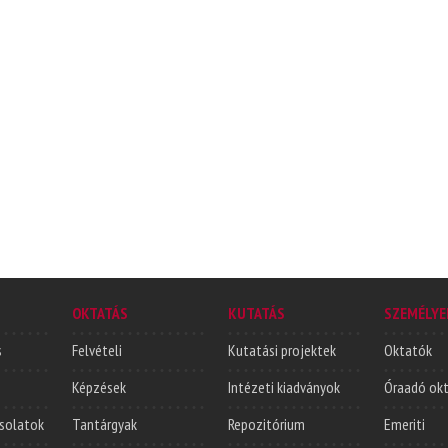
OKTATÁS
KUTATÁS
SZEMÉLYE
s
Felvételi
Kutatási projektek
Oktatók
Képzések
Intézeti kiadványok
Óraadó ok
solatok
Tantárgyak
Repozitórium
Emeriti