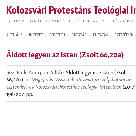
Ugrás
Kolozsvári Protestáns Teológiai I
tarta
ERDÉLY REFORMÁTUS, EVANGÉLIKUS ÉS UNITÁRIUS LELKÉSZKÉPZŐ
AKTUÁLIS
INTÉZET
FELVÉTELI
OKTATÁS
KUTATÁS
SZEMÉLYEK
Search form
Áldott legyen az Isten (Zsolt 66,20a)
Rezi Elek
,
Adorjáni Zoltán
: Áldott legyen az Isten (Zsolt
66,20a). In:
Megújulás. Visszatekintés rektori szolgálatom tíz
esztendejére a Kolozsvári Protestáns Teológiai Intézetben
(2017)
198-207. pp.