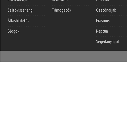
Sajtóvisszhang
Támogatók
Ösztöndíjak
Álláshirdetés
Erasmus
Blogok
Neptun
Segédanyagok