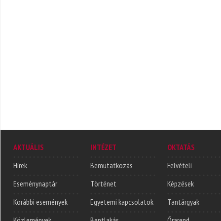
AKTUÁLIS
INTÉZET
OKTATÁS
Hírek
Bemutatkozás
Felvételi
Eseménynaptár
Történet
Képzések
Korábbi események
Egyetemi kapcsolatok
Tantárgyak
Közlemények
Bentlakás
Órarend